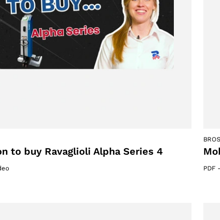
BRO
n to buy Ravaglioli Alpha Series 4
Mob
deo
PDF