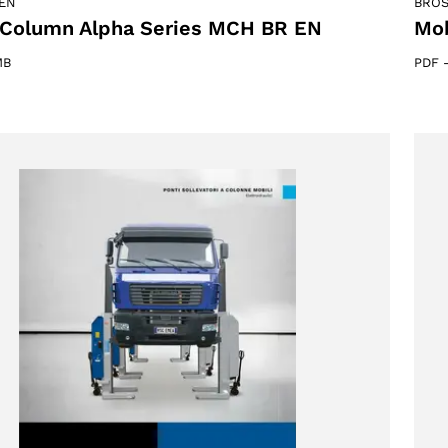
EN
BRO
 Column Alpha Series MCH BR EN
Mob
MB
PDF