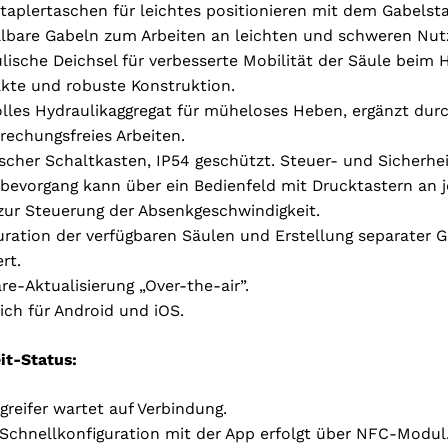
taplertaschen für leichtes positionieren mit dem Gabelsta
llbare Gabeln zum Arbeiten an leichten und schweren Nut
lische Deichsel für verbesserte Mobilität der Säule beim
te und robuste Konstruktion.
olles Hydraulikaggregat für müheloses Heben, ergänzt durch
rechungsfreies Arbeiten.
ischer Schaltkasten, IP54 geschützt. Steuer- und Sicherhe
bevorgang kann über ein Bedienfeld mit Drucktastern an j
 zur Steuerung der Absenkgeschwindigkeit.
uration der verfügbaren Säulen und Erstellung separater 
rt.
re-Aktualisierung „Over-the-air”.
lich für Android und iOS.
Wählen Sie Ihre Region
it-Status:
greifer wartet auf Verbindung.
 Schnellkonfiguration mit der App erfolgt über NFC-Modul.
Wählen Sie Ihre Sprache