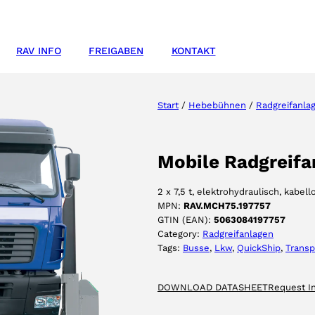
RAV INFO
FREIGABEN
KONTAKT
Start
/
Hebebühnen
/
Radgreifanla
Mobile Radgreifan
2 x 7,5 t, elektrohydraulisch, kabe
MPN:
RAV.MCH75.197757
GTIN (EAN):
5063084197757
Category:
Radgreifanlagen
Tags:
Busse
, 
Lkw
, 
QuickShip
, 
Transp
DOWNLOAD DATASHEET
Request I