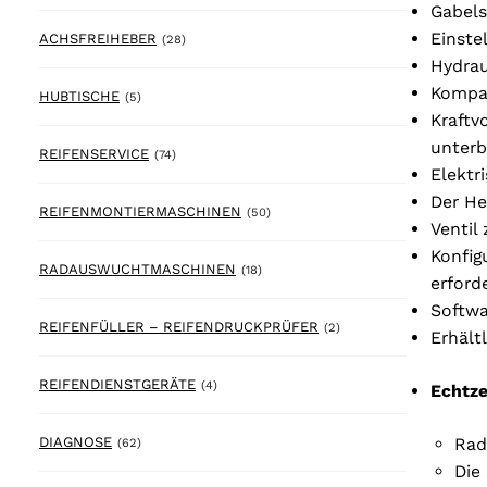
Gabels
Einste
28 products
ACHSFREIHEBER
(28)
Hydrau
Kompak
5 products
HUBTISCHE
(5)
Kraftv
unterb
74 products
REIFENSERVICE
(74)
Elektr
Der He
50 products
REIFENMONTIERMASCHINEN
(50)
Ventil
Konfig
18 products
RADAUSWUCHTMASCHINEN
(18)
erforde
Softwa
2 products
REIFENFÜLLER – REIFENDRUCKPRÜFER
(2)
Erhält
4 products
REIFENDIENSTGERÄTE
(4)
Echtze
62 products
Rad
DIAGNOSE
(62)
Die