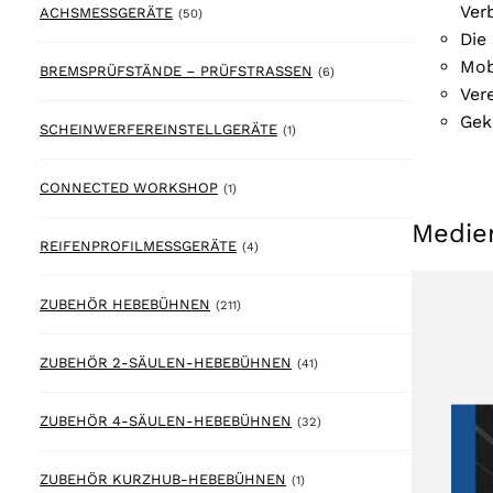
Ver
50 products
ACHSMESSGERÄTE
(50)
Die
Mob
6 products
BREMSPRÜFSTÄNDE – PRÜFSTRASSEN
(6)
Ver
Gek
1 product
SCHEINWERFEREINSTELLGERÄTE
(1)
1 product
CONNECTED WORKSHOP
(1)
Medie
4 products
REIFENPROFILMESSGERÄTE
(4)
211 products
ZUBEHÖR HEBEBÜHNEN
(211)
41 products
ZUBEHÖR 2-SÄULEN-HEBEBÜHNEN
(41)
32 products
ZUBEHÖR 4-SÄULEN-HEBEBÜHNEN
(32)
1 product
ZUBEHÖR KURZHUB-HEBEBÜHNEN
(1)