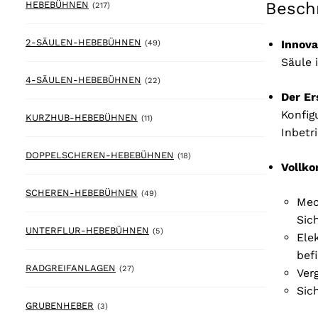
Besch
217 products
HEBEBÜHNEN
(217)
49 products
2-SÄULEN-HEBEBÜHNEN
Innova
(49)
Säule 
22 products
4-SÄULEN-HEBEBÜHNEN
(22)
Der Er
Konfig
11 products
KURZHUB-HEBEBÜHNEN
(11)
Inbetr
18 products
DOPPELSCHEREN-HEBEBÜHNEN
(18)
Vollko
49 products
SCHEREN-HEBEBÜHNEN
(49)
Mec
Sic
5 products
UNTERFLUR-HEBEBÜHNEN
(5)
Ele
bef
27 products
RADGREIFANLAGEN
(27)
Ver
Sic
3 products
GRUBENHEBER
(3)