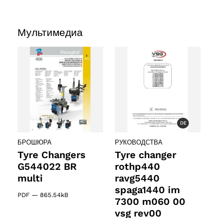
Мультимедиа
DE
БРОШЮРА
РУКОВОДСТВА
Tyre Changers
Tyre changer
G544022 BR
rothp440
2 products
(2)
multi
ravg5440
spaga1440 im
cts
PDF
—
865.54kB
7300 m060 00
vsg rev00