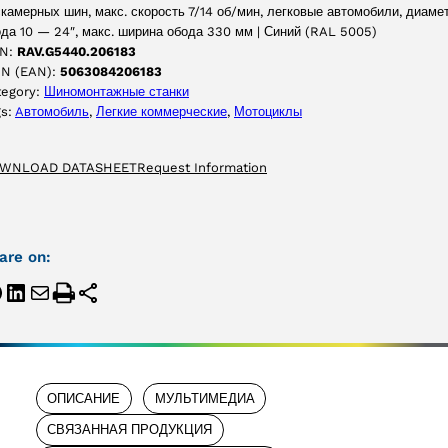
камерных шин, макс. скорость 7/14 об/мин, легковые автомобили, диаме
да 10 — 24″, макс. ширина обода 330 мм | Синий (RAL 5005)
N:
RAV.G5440.206183
IN (EAN):
5063084206183
tegory:
Шиномонтажные станки
gs:
Aвтомобиль
, 
Легкие коммерческие
, 
Мотоциклы
WNLOAD DATASHEET
Request Information
are on:
ОПИСАНИЕ
МУЛЬТИМЕДИА
СВЯЗАННАЯ ПРОДУКЦИЯ