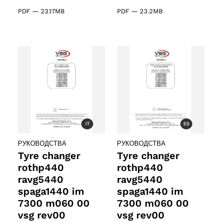
PDF
—
23.17MB
PDF
—
23.2MB
roducts
 products
ct
IT
ES
РУКОВОДСТВА
РУКОВОДСТВА
Tyre changer
Tyre changer
rothp440
rothp440
ravg5440
ravg5440
spaga1440 im
spaga1440 im
7300 m060 00
7300 m060 00
vsg rev00
vsg rev00