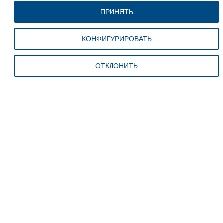
ПРИНЯТЬ
КОНФИГУРИРОВАТЬ
АКСЕССУАРЫ ДЛЯ YСТРОЙСТВ
ЗАМЕНЫ ШИН
Зажимные губки для
ОТКЛОНИТЬ
мотоциклов
MPN: G800A136
Технические характеристики
Шиномонтажный