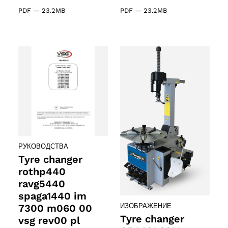
ducts
PDF
—
23.2MB
PDF
—
23.2MB
ducts
61 products
(61)
5 products
(5)
РУКОВОДСТВА
Tyre changer
rothp440
ravg5440
spaga1440 im
7300 m060 00
ИЗОБРАЖЕНИЕ
Tyre changer
vsg rev00 pl