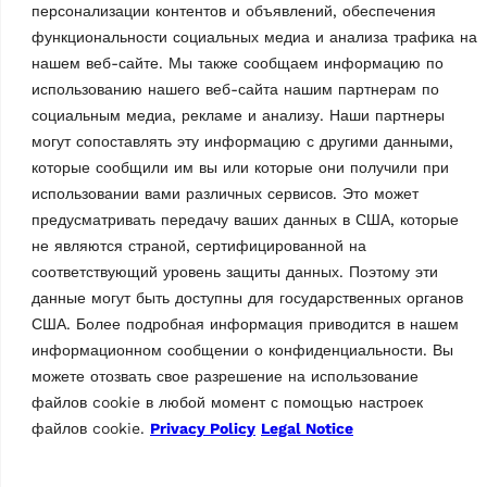
персонализации контентов и объявлений, обеспечения
функциональности социальных медиа и анализа трафика на
нашем веб-сайте. Мы также сообщаем информацию по
использованию нашего веб-сайта нашим партнерам по
социальным медиа, рекламе и анализу. Наши партнеры
могут сопоставлять эту информацию с другими данными,
которые сообщили им вы или которые они получили при
использовании вами различных сервисов. Это может
предусматривать передачу ваших данных в США, которые
АКСЕССУАРЫ ДЛЯ YСТРОЙСТВ
АКСЕССУАРЫ ДЛЯ YСТРОЙСТВ
ЗАМЕНЫ ШИН
не являются страной, сертифицированной на
ЗАМЕНЫ ШИН
Пластиковая защита
Зажимные челюсти
соответствующий уровень защиты данных. Поэтому эти
для лопатки
Пластиковая защита
данные могут быть доступны для государственных органов
бортоотделителя
MPN: G800A131
MPN: G800A11
США. Более подробная информация приводится в нашем
информационном сообщении о конфиденциальности. Вы
1 шт.
можете отозвать свое разрешение на использование
файлов cookie в любой момент с помощью настроек
файлов cookie.
Privacy Policy
Legal Notice