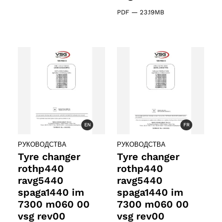
PDF
—
23.19MB
EN
FR
РУКОВОДСТВА
РУКОВОДСТВА
Tyre changer
Tyre changer
rothp440
rothp440
ravg5440
ravg5440
oducts
spaga1440 im
spaga1440 im
7300 m060 00
7300 m060 00
vsg rev00
vsg rev00