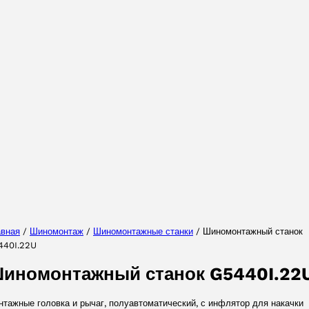
Выберите Ваш регион
Выберите ваш язык
авная
/
Шиномонтаж
/
Шиномонтажные станки
/ Шиномонтажный станок
440I.22U
ПРИНЯТЬ
иномонтажный станок G5440I.22
тажные головка и рычаг, полуавтоматический, с инфлятор для накачки