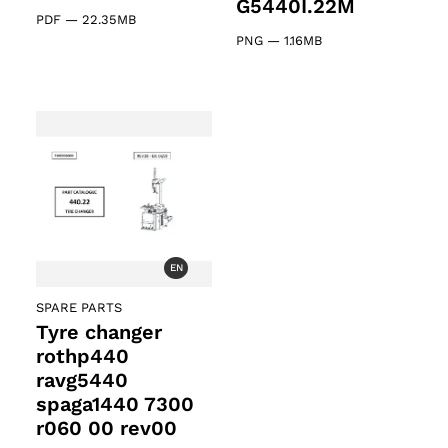
G5440I.22M
PDF
—
22.35MB
PNG
—
1.16MB
EN
SPARE PARTS
Tyre changer
rothp440
ravg5440
spaga1440 7300
r060 00 rev00