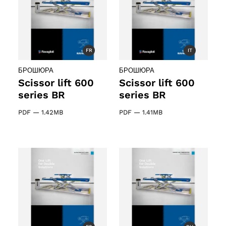
ducts
61 products
(61)
FR
IT
5 products
(5)
БРОШЮРА
БРОШЮРА
Scissor lift 600
Scissor lift 600
series BR
series BR
PDF
—
1.42MB
PDF
—
1.41MB