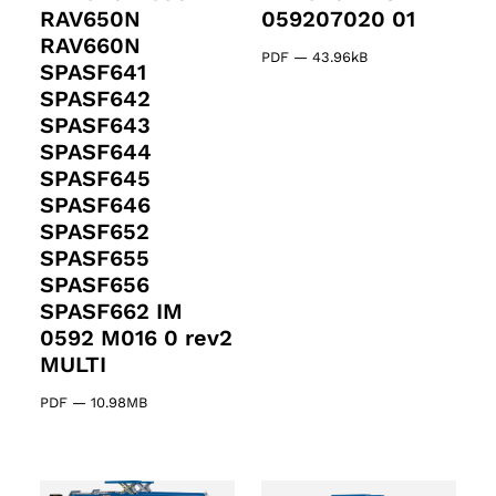
RAV650N
059207020 01
RAV660N
PDF
—
43.96kB
SPASF641
SPASF642
SPASF643
SPASF644
SPASF645
SPASF646
SPASF652
SPASF655
SPASF656
SPASF662 IM
0592 M016 0 rev2
MULTI
PDF
—
10.98MB