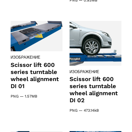
PNG
—
0.93MB
ИЗОБРАЖЕНИЕ
Scissor lift 600
series turntable
ИЗОБРАЖЕНИЕ
wheel alignment
Scissor lift 600
DI 01
series turntable
wheel alignment
PNG
—
1.57MB
DI 02
PNG
—
473.14kB