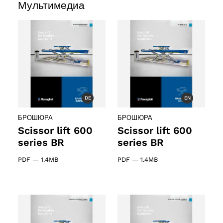
Мультимедиа
 products
ct
DE
EN
БРОШЮРА
БРОШЮРА
Scissor lift 600
Scissor lift 600
series BR
series BR
PDF
—
1.4MB
PDF
—
1.4MB
ducts