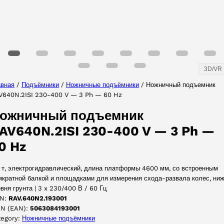
3D/VR
авная
/
Подъёмники
/
Ножничные подъёмники
/ Ножничный подъемник
V640N.2ISI 230-400 V — 3 Ph — 60 Hz
ожничный подъемник
AV640N.2ISI 230-400 V — 3 Ph —
0 Hz
2 т, электрогидравлический, длина платформы 4600 мм, со встроенным
мкратной балкой и площадками для измерения схода-развала колес, ни
вня грунта | 3 x 230/400 В / 60 Гц
N:
RAV.640N2.193001
IN (EAN):
5063084193001
tegory:
Ножничные подъёмники