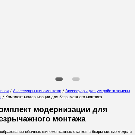
Выберите Ваш регион
Выберите ваш язык
авная
/
Аксессуары шиномонтажа
/
Аксессуары для yстройств замены
н
/ Комплект модернизации для безрычажного монтажа
ПРИНЯТЬ
омплект модернизации для
езрычажного монтажа
еобразование обычных шиномонтажных станков в безрычажные модели