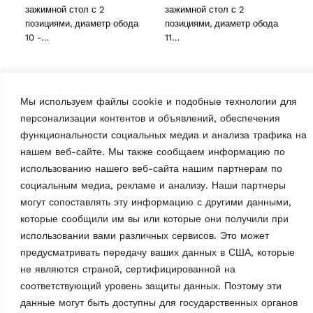
зажимной стол с 2
зажимной стол с 2
позициями, диаметр обода
позициями, диаметр обода
ducts
10 -…
11…
61 products
(61)
Мы используем файлы cookie и подобные технологии для
5 products
(5)
персонализации контентов и объявлений, обеспечения
функциональности социальных медиа и анализа трафика на
нашем веб-сайте. Мы также сообщаем информацию по
использованию нашего веб-сайта нашим партнерам по
социальным медиа, рекламе и анализу. Наши партнеры
могут сопоставлять эту информацию с другими данными,
ШИНОМОНТАЖНЫЕ СТАНКИ
которые сообщили им вы или которые они получили при
Шиномонтажный
станок G7645ID.26
использовании вами различных сервисов. Это может
MPN: RAV.G7645.200914
предусматривать передачу ваших данных в США, которые
Автоматический, макс.
не являются страной, сертифицированной на
скорость 16 об/мин,
соответствующий уровень защиты данных. Поэтому эти
легковые автомобили,
данные могут быть доступны для государственных органов
диаметр обода 10 — 28,5″,