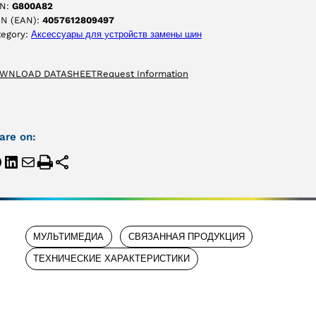
N:
G800A82
IN (EAN):
4057612809497
tegory:
Аксессуары для yстройств замены шин
WNLOAD DATASHEET
Request Information
are on:
МУЛЬТИМЕДИА
СВЯЗАННАЯ ПРОДУКЦИЯ
ТЕХНИЧЕСКИЕ ХАРАКТЕРИСТИКИ