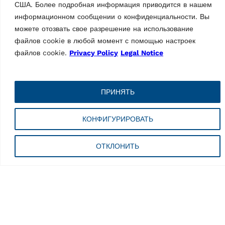
США. Более подробная информация приводится в нашем
макс. ширина обода 431 мм |
Синий (RAL…
информационном сообщении о конфиденциальности. Вы
можете отозвать свое разрешение на использование
файлов cookie в любой момент с помощью настроек
файлов cookie.
Privacy Policy
Legal Notice
Технические характеристики
ПРИНЯТЬ
КОНФИГУРИРОВАТЬ
ОТКЛОНИТЬ
Комплект
модернизации для
безрычажного
монтажа
Характеристики
Страна происхождения, согласно
IT
таможенному законодательству