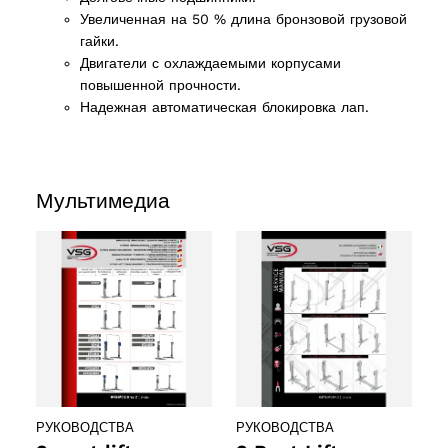
Увеличенная на 50 % длина бронзовой грузовой
гайки.
Двигатели с охлаждаемыми корпусами
повышенной прочности.
Надежная автоматическая блокировка лап.
Мультимедиа
ducts
ducts
61 products
(61)
5 products
(5)
РУКОВОДСТВА
РУКОВОДСТВА