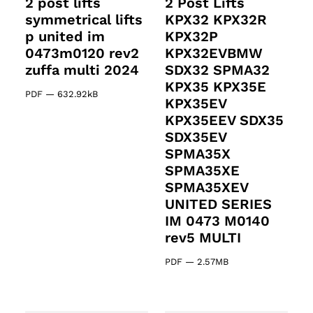
2 post lifts
2 Post Lifts
symmetrical lifts
KPX32 KPX32R
p united im
KPX32P
0473m0120 rev2
KPX32EVBMW
zuffa multi 2024
SDX32 SPMA32
KPX35 KPX35E
PDF
—
632.92kB
KPX35EV
KPX35EEV SDX35
SDX35EV
SPMA35X
SPMA35XE
SPMA35XEV
UNITED SERIES
IM 0473 M0140
rev5 MULTI
PDF
—
2.57MB