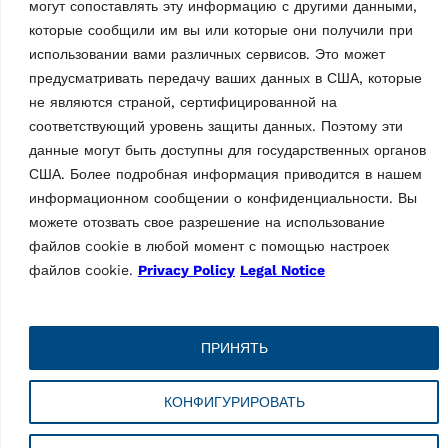
могут сопоставлять эту информацию с другими данными,
которые сообщили им вы или которые они получили при
использовании вами различных сервисов. Это может
PRACTICE IMAGES
PRACTICE IMAGES
предусматривать передачу ваших данных в США, которые
2 Post Lifts
2 Post Lifts
не являются страной, сертифицированной на
KPE32 PI 01
KPE32 PI 02
соответствующий уровень защиты данных. Поэтому эти
данные могут быть доступны для государственных органов
PNG
—
3.98MB
PNG
—
3.84MB
США. Более подробная информация приводится в нашем
информационном сообщении о конфиденциальности. Вы
можете отозвать свое разрешение на использование
файлов cookie в любой момент с помощью настроек
Похожая продукция
файлов cookie.
Privacy Policy
Legal Notice
ПРИНЯТЬ
КОНФИГУРИРОВАТЬ