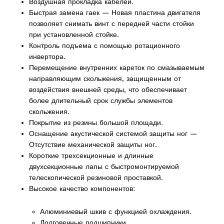
Воздушная прокладка кабелей.
Быстрая замена гаек — Новая пластина двигателя
позволяет снимать винт с передней части стойки
при установленной стойке.
Контроль подъема с помощью ротационного
инвертора.
oducts
Перемещение внутренних кареток по смазываемым
направляющим скольжения, защищенным от
воздействия внешней среды, что обеспечивает
более длительный срок службы элементов
скольжения.
roducts
Покрытие из резины большой площади.
Оснащение акустической системой защиты ног —
Отсутствие механической защиты ног.
Короткие трехсекционные и длинные
двухсекционные лапы с быстромонтируемой
телескопической резиновой проставкой.
Высокое качество компонентов:
 products
Алюминиевый шкив с функцией охлаждения.
ct
Долговечные подшипники.