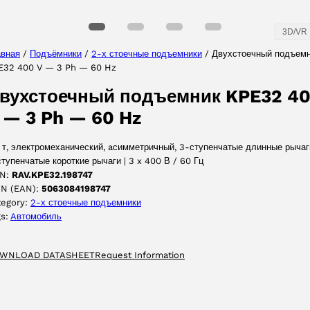
3D/VR
авная
/
Подъёмники
/
2-х стоечные подъемники
/ Двухстоечный подъем
E32 400 V — 3 Ph — 60 Hz
вухстоечный подъемник KPE32 4
 — 3 Ph — 60 Hz
 т, электромеханический, aсимметричный, 3-ступенчатые длинные рычаг
тупенчатые короткие рычаги | 3 x 400 В / 60 Гц
N:
RAV.KPE32.198747
IN (EAN):
5063084198747
tegory:
2-х стоечные подъемники
gs:
Aвтомобиль
WNLOAD DATASHEET
Request Information