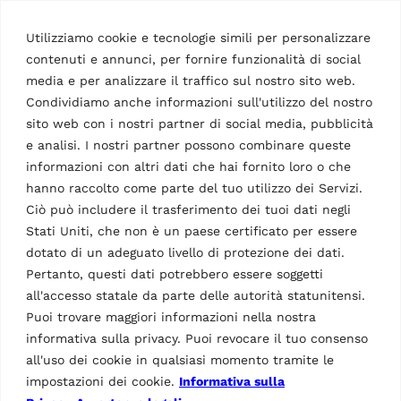
Codice di condotta dei fornitori
Trasparenza nelle catene di approvvigionamento
Utilizziamo cookie e tecnologie simili per personalizzare
Smaltimento imballaggi
contenuti e annunci, per fornire funzionalità di social
Prodotti
media e per analizzare il traffico sul nostro sito web.
Condividiamo anche informazioni sull'utilizzo del nostro
Lifts
sito web con i nostri partner di social media, pubblicità
Wheel service
e analisi. I nostri partner possono combinare queste
Diagnostic
Other products
informazioni con altri dati che hai fornito loro o che
Accessories lifts
hanno raccolto come parte del tuo utilizzo dei Servizi.
Accessories wheel service
Ciò può includere il trasferimento dei tuoi dati negli
Accessories diagnostic
Stati Uniti, che non è un paese certificato per essere
Accessories other products
dotato di un adeguato livello di protezione dei dati.
Pertanto, questi dati potrebbero essere soggetti
Facebook
Instagram
LinkedIn
YouTube
all'accesso statale da parte delle autorità statunitensi.
Puoi trovare maggiori informazioni nella nostra
informativa sulla privacy. Puoi revocare il tuo consenso
all'uso dei cookie in qualsiasi momento tramite le
impostazioni dei cookie.
Informativa sulla