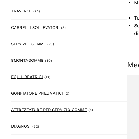
Ma
28 prodotto
TRAVERSE
(28)
Tu
Sc
5 prodotto
CARRELLI SOLLEVATORI
(5)
di
73 prodotto
SERVIZIO GOMME
(73)
49 prodotto
SMONTAGOMME
(49)
Me
18 prodotto
EQUILIBRATRICI
(18)
2 prodotto
GONFIATORE PNEUMATICI
(2)
4 prodotto
ATTREZZATURE PER SERVIZIO GOMME
(4)
62 prodotto
DIAGNOSI
(62)