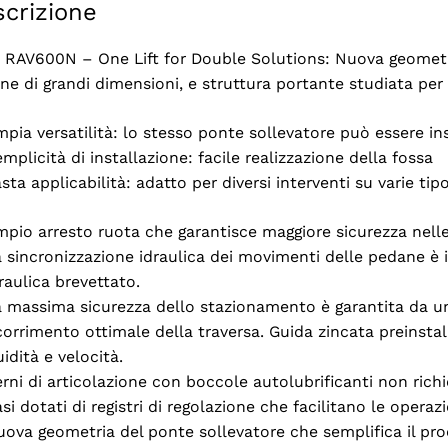
crizione
e RAV600N – One Lift for Double Solutions: Nuova geometria
e di grandi dimensioni, e struttura portante studiata per l
pia versatilità: lo stesso ponte sollevatore può essere i
mplicità di installazione: facile realizzazione della fossa
sta applicabilità: adatto per diversi interventi su varie tip
pio arresto ruota che garantisce maggiore sicurezza nelle
 sincronizzazione idraulica dei movimenti delle pedane è i
raulica brevettato.
a massima sicurezza dello stazionamento è garantita da u
orrimento ottimale della traversa. Guida zincata preinstal
uidità e velocità.
rni di articolazione con boccole autolubrificanti non ric
si dotati di registri di regolazione che facilitano le operazi
ova geometria del ponte sollevatore che semplifica il proc