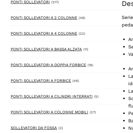
Des
217 prodotto
PONTI SOLLEVATORI
(217)
Seri
49 prodotto
PONTI SOLLEVATORI A 2 COLONNE
(49)
pedan
22 prodotto
PONTI SOLLEVATORI A 4 COLONNE
(22)
Am
Se
11 prodotto
PONTI SOLLEVATORI A BASSA ALZATA
(11)
Va
18 prodotto
PONTI SOLLEVATORI A DOPPIA FORBICE
(18)
Am
La
49 prodotto
PONTI SOLLEVATORI A FORBICE
(49)
id
L
5 prodotto
PONTI SOLLEVATORI A CILINDRI INTERRATI
(5)
Sc
fl
27 prodotto
PONTI SOLLEVATORI A COLONNE MOBILI
Pe
(27)
Ba
Nu
3 prodotto
SOLLEVATORI DA FOSSA
(3)