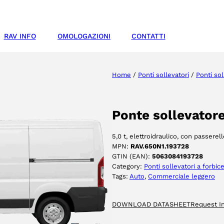
RAV INFO
OMOLOGAZIONI
CONTATTI
Home
/
Ponti sollevatori
/
Ponti sol
Ponte sollevatore
5,0 t, elettroidraulico, con passere
MPN:
RAV.650N1.193728
GTIN (EAN):
5063084193728
Category:
Ponti sollevatori a forbic
Tags:
Auto
, 
Commerciale leggero
DOWNLOAD DATASHEET
Request I