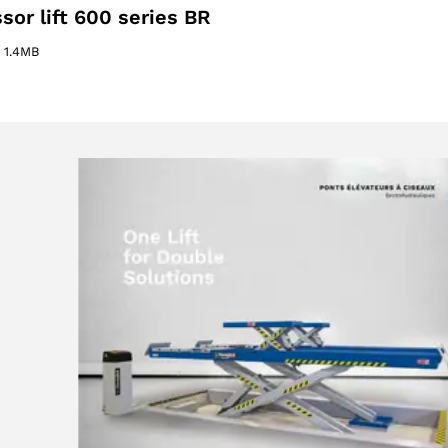
ssor lift 600 series BR
–
1.4MB
otto
otto