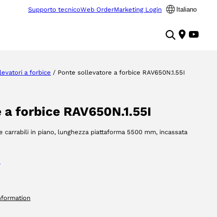
Supporto tecnico
Web Order
Marketing Login
Italiano
levatori a forbice
/ Ponte sollevatore a forbice RAV650N.1.55I
 a forbice RAV650N.1.55I
lle carrabili in piano, lunghezza piattaforma 5500 mm, incassata
e
nformation