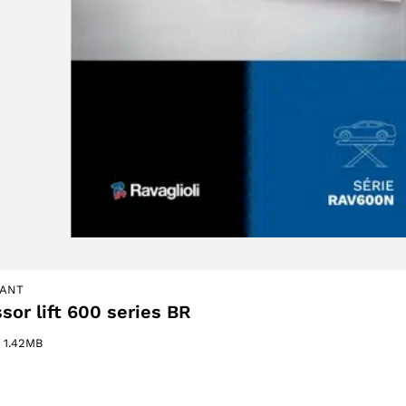
otto
IANT
ssor lift 600 series BR
–
1.42MB