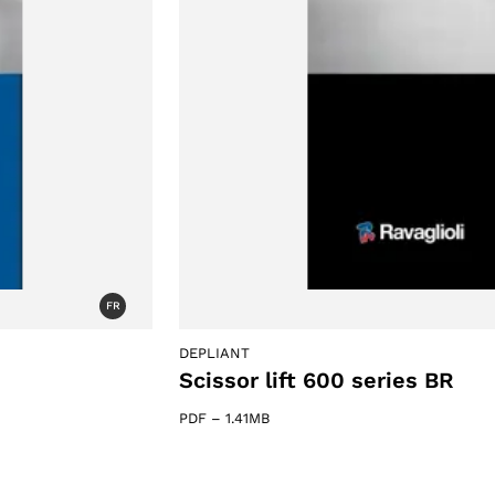
FR
DEPLIANT
Scissor lift 600 series BR
PDF
–
1.41MB