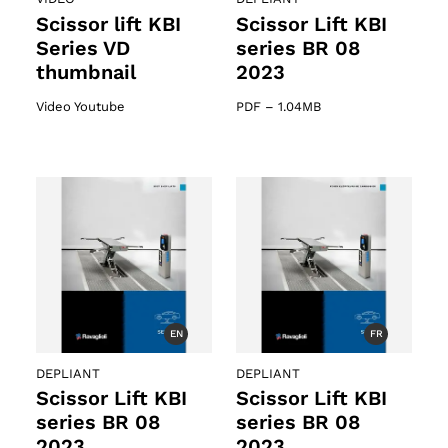
Scissor lift KBI
Scissor Lift KBI
Series VD
series BR 08
thumbnail
2023
Video Youtube
PDF
–
1.04MB
EN
FR
DEPLIANT
DEPLIANT
Scissor Lift KBI
Scissor Lift KBI
o
series BR 08
series BR 08
2023
2023