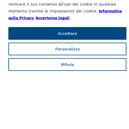
revocare il tuo consenso all'uso dei cookie in qualsiasi
IMMAGINE
Scissor Lift KBI
IMMAGINE
momento tramite le impostazioni dei cookie.
Informativa
Scissor Lift KBI
series MI 06
sulla Privacy
Avvertenze legali
series Teqlink DI
PNG
–
1.7MB
Accettare
PNG
–
1.38MB
Personalizza
Rifiuta
IMMAGINE
IMMAGINE
Scissor Lift KBI
Scissor Lift KBI
series MI 02
series MI 04
PNG
–
1.04MB
PNG
–
838.97kB