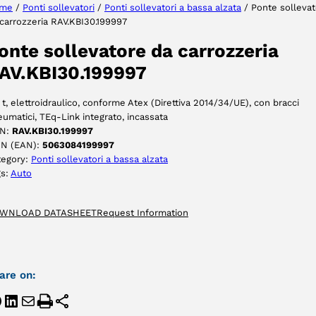
me
/
Ponti sollevatori
/
Ponti sollevatori a bassa alzata
/ Ponte solleva
carrozzeria RAV.KBI30.199997
onte sollevatore da carrozzeria
AV.KBI30.199997
 t, elettroidraulico, conforme Atex (Direttiva 2014/34/UE), con bracci
umatici, TEq-Link integrato, incassata
N:
RAV.KBI30.199997
IN (EAN):
5063084199997
tegory:
Ponti sollevatori a bassa alzata
gs:
Auto
WNLOAD DATASHEET
Request Information
are on: