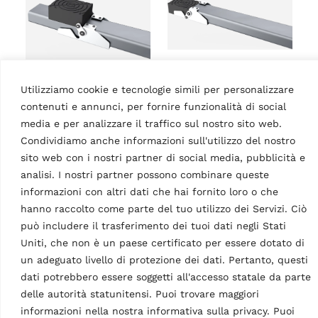
IMMAGINE
IMMAGINE
Scissor Lift KBI
Utilizziamo cookie e tecnologie simili per personalizzare
Scissor Lift KBI
series Pad always
contenuti e annunci, per fornire funzionalità di social
series Pad always
on DI 01
media e per analizzare il traffico sul nostro sito web.
on DI 02
Condividiamo anche informazioni sull'utilizzo del nostro
PNG
–
362.96kB
PNG
–
516.69kB
sito web con i nostri partner di social media, pubblicità e
analisi. I nostri partner possono combinare queste
informazioni con altri dati che hai fornito loro o che
hanno raccolto come parte del tuo utilizzo dei Servizi. Ciò
può includere il trasferimento dei tuoi dati negli Stati
Uniti, che non è un paese certificato per essere dotato di
un adeguato livello di protezione dei dati. Pertanto, questi
dati potrebbero essere soggetti all'accesso statale da parte
delle autorità statunitensi. Puoi trovare maggiori
informazioni nella nostra informativa sulla privacy. Puoi