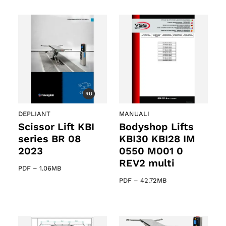
RU
DEPLIANT
MANUALI
Scissor Lift KBI
Bodyshop Lifts
series BR 08
KBI30 KBI28 IM
2023
0550 M001 0
REV2 multi
PDF
–
1.06MB
PDF
–
42.72MB