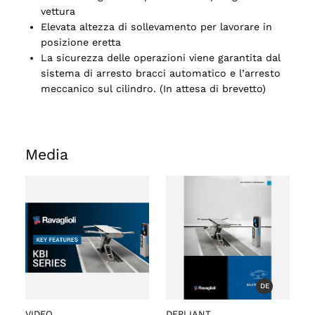
vettura
Elevata altezza di sollevamento per lavorare in
posizione eretta
La sicurezza delle operazioni viene garantita dal
sistema di arresto bracci automatico e l’arresto
meccanico sul cilindro. (In attesa di brevetto)
Media
o
DE
VIDEO
DEPLIANT