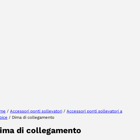
Selezionare la regione
Seleziona lingua
me
/
Accessori ponti sollevatori
/
Accessori ponti sollevatori a
bice
/ Dima di collegamento
ACCETTA
ima di collegamento