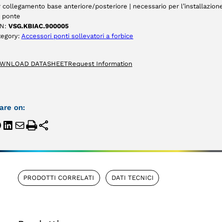
 collegamento base anteriore/posteriore | necessario per l’installazion
l ponte
N:
VSG.KBIAC.900005
tegory:
Accessori ponti sollevatori a forbice
WNLOAD DATASHEET
Request Information
are on:
PRODOTTI CORRELATI
DATI TECNICI