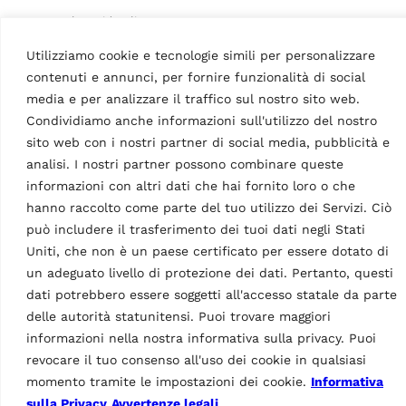
3,0 t, elettroidraulico,
conforme Atex (Direttiva
Utilizziamo cookie e tecnologie simili per personalizzare
2014/34/UE), con bracci
pneumatici, TEq-Link
contenuti e annunci, per fornire funzionalità di social
integrato, incassata
media e per analizzare il traffico sul nostro sito web.
Condividiamo anche informazioni sull'utilizzo del nostro
o
sito web con i nostri partner di social media, pubblicità e
analisi. I nostri partner possono combinare queste
Dati Tecnici
informazioni con altri dati che hai fornito loro o che
hanno raccolto come parte del tuo utilizzo dei Servizi. Ciò
può includere il trasferimento dei tuoi dati negli Stati
Uniti, che non è un paese certificato per essere dotato di
un adeguato livello di protezione dei dati. Pertanto, questi
dati potrebbero essere soggetti all'accesso statale da parte
delle autorità statunitensi. Puoi trovare maggiori
informazioni nella nostra informativa sulla privacy. Puoi
Dima di collegamento
Caratteristiche
revocare il tuo consenso all'uso dei cookie in qualsiasi
momento tramite le impostazioni dei cookie.
Informativa
Paese di origine, dogana
IT
sulla Privacy
Avvertenze legali