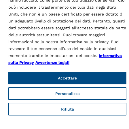
hanno raccolto come parte del tuo utilizzo dei Servizi. Ciò
RAV.640N1.193391,
RAV.650N1.193742,
può includere il trasferimento dei tuoi dati negli Stati
RAV.650N2.193858,
Uniti, che non è un paese certificato per essere dotato di
RAV.650N2.193520,
un adeguato livello di protezione dei dati. Pertanto, questi
RAV.650N2.193667,
dati potrebbero essere soggetti all'accesso statale da parte
RAV.650N6.193964,
delle autorità statunitensi. Puoi trovare maggiori
RAV.650N5.193902,
RAV.660N2.193360,
informazioni nella nostra informativa sulla privacy. Puoi
RAV.650N5.193018,
revocare il tuo consenso all'uso dei cookie in qualsiasi
RAV.650N6.193025,
momento tramite le impostazioni dei cookie.
Informativa
RAV.640N5.193049,
sulla Privacy
Avvertenze legali
RAV.640N4.192998,
RAV.640N3.192981,
RAV.650N2.193384 e…
Accettare
Personalizza
Dati Tecnici
Rifiuta