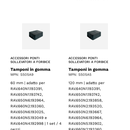
ACCESSORI PONTI
ACCESSORI PONTI
SOLLEVATORI A FORBICE
SOLLEVATORI A FORBICE
Tamponi in gomma
Tamponi in gomma
MPN: S505A9
MPN: S505A5
60 mm | adatto per
120 mm | adatto per
RAV.640N1.193391,
RAV.640N1.193391,
RAV.650N1.193742,
RAV.650N1.193742,
RAV.650N6.193964,
RAV.650N2.193858,
RAV.660N2.193360,
RAV.650N2.193520,
RAV.650N6.193025,
RAV.650N2.193667,
RAV.640N5.193049 e
RAV.650N6.193964,
RAV.640N4.192998 | 1 set / 4
RAV.650N5.193902,
pezzi
RAV.660N2.193360,