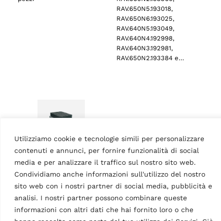
RAV.650N5.193018,
RAV.650N6.193025,
RAV.640N5.193049,
RAV.640N4.192998,
RAV.640N3.192981,
RAV.650N2.193384 e…
Utilizziamo cookie e tecnologie simili per personalizzare
contenuti e annunci, per fornire funzionalità di social
media e per analizzare il traffico sul nostro sito web.
ACCESSORI PONTI
Condividiamo anche informazioni sull'utilizzo del nostro
SOLLEVATORI A FORBICE
sito web con i nostri partner di social media, pubblicità e
Tamponi in gomma
analisi. I nostri partner possono combinare queste
MPN: S505A1
informazioni con altri dati che hai fornito loro o che
200 mm | adatto per