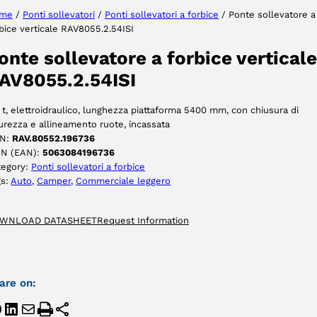
me
/
Ponti sollevatori
/
Ponti sollevatori a forbice
/ Ponte sollevatore a
bice verticale RAV8055.2.54ISI
ACCETTA
onte sollevatore a forbice verticale
AV8055.2.54ISI
 t, elettroidraulico, lunghezza piattaforma 5400 mm, con chiusura di
urezza e allineamento ruote, incassata
N:
RAV.80552.196736
IN (EAN):
5063084196736
tegory:
Ponti sollevatori a forbice
gs:
Auto
, 
Camper
, 
Commerciale leggero
WNLOAD DATASHEET
Request Information
are on: