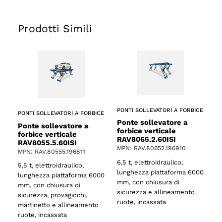
Prodotti Simili
PONTI SOLLEVATORI A FORBICE
PONTI SOLLEVATORI A FORBICE
Ponte sollevatore a
Ponte sollevatore a
forbice verticale
forbice verticale
RAV8065.2.60ISI
RAV8055.5.60ISI
MPN: RAV.80652.196910
MPN: RAV.80555.196811
6,5 t, elettroidraulico,
5,5 t, elettroidraulico,
lunghezza piattaforma 6000
lunghezza piattaforma 6000
mm, con chiusura di
mm, con chiusura di
sicurezza e allineamento
sicurezza, provagiochi,
ruote, incassata
o
martinetto e allineamento
ruote, incassata