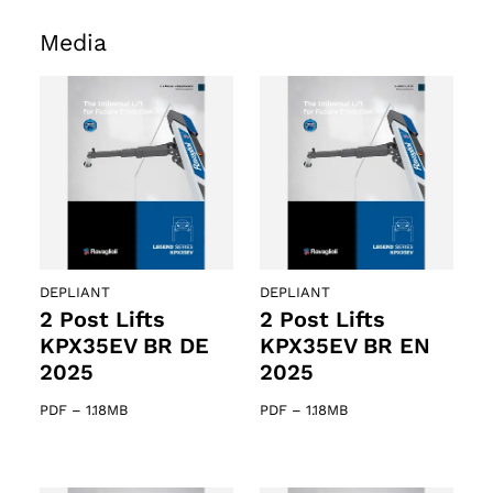
Media
DEPLIANT
DEPLIANT
2 Post Lifts
2 Post Lifts
KPX35EV BR DE
KPX35EV BR EN
2025
2025
PDF
–
1.18MB
PDF
–
1.18MB
o