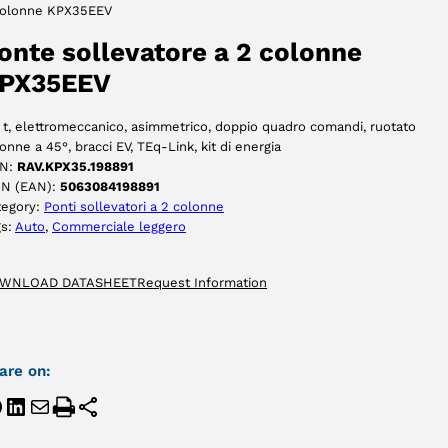
colonne KPX35EEV
ACCETTA
onte sollevatore a 2 colonne
PX35EEV
 t, elettromeccanico, asimmetrico, doppio quadro comandi, ruotato
onne a 45°, bracci EV, TEq-Link, kit di energia
N:
RAV.KPX35.198891
IN (EAN):
5063084198891
tegory:
Ponti sollevatori a 2 colonne
gs:
Auto
, 
Commerciale leggero
WNLOAD DATASHEET
Request Information
are on: