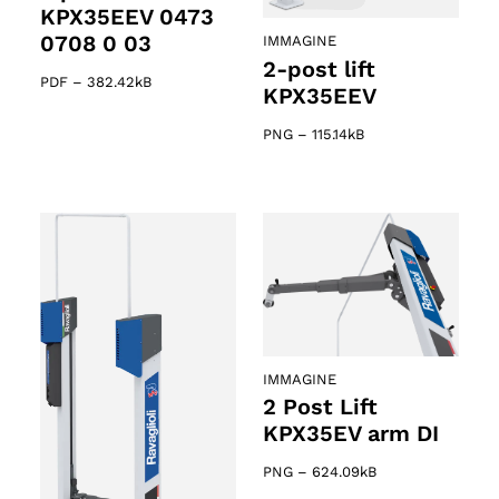
KPX35EEV 0473
0708 0 03
IMMAGINE
2-post lift
PDF
–
382.42kB
KPX35EEV
PNG
–
115.14kB
IMMAGINE
2 Post Lift
KPX35EV arm DI
PNG
–
624.09kB