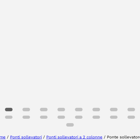
Selezionare la regione
Seleziona lingua
me
/
Ponti sollevatori
/
Ponti sollevatori a 2 colonne
/ Ponte sollevator