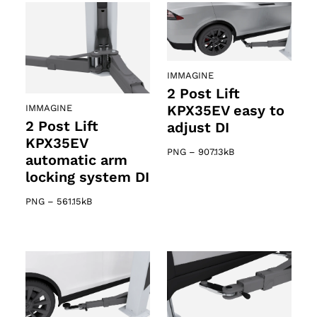
IMMAGINE
2 Post Lift
KPX35EV easy to
IMMAGINE
2 Post Lift
adjust DI
KPX35EV
PNG
–
907.13kB
automatic arm
locking system DI
PNG
–
561.15kB