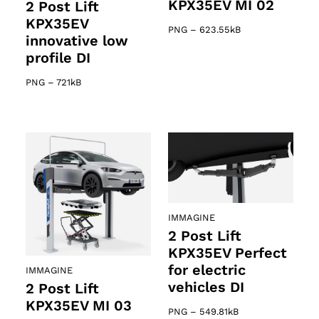
KPX35EV MI 02
2 Post Lift
KPX35EV
PNG
–
623.55kB
innovative low
profile DI
PNG
–
721kB
IMMAGINE
2 Post Lift
KPX35EV Perfect
for electric
IMMAGINE
vehicles DI
2 Post Lift
KPX35EV MI 03
PNG
–
549.81kB