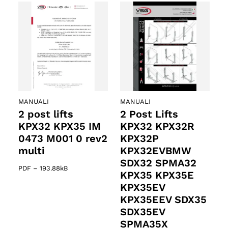
MANUALI
MANUALI
2 post lifts
2 Post Lifts
KPX32 KPX35 IM
KPX32 KPX32R
0473 M001 0 rev2
KPX32P
multi
KPX32EVBMW
SDX32 SPMA32
PDF
–
193.88kB
KPX35 KPX35E
KPX35EV
KPX35EEV SDX35
SDX35EV
SPMA35X