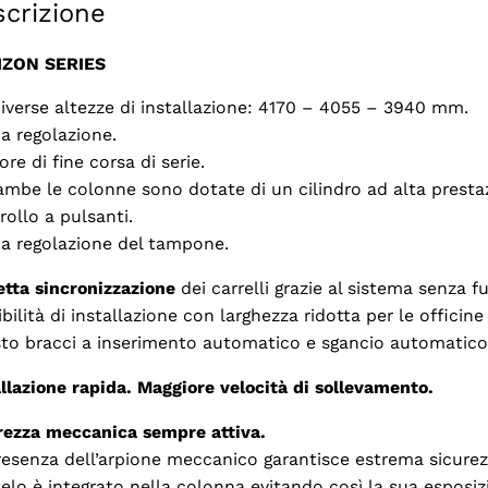
crizione
IZON SERIES
diverse altezze di installazione: 4170 – 4055 – 3940 mm.
a regolazione.
re di fine corsa di serie.
ambe le colonne sono dotate di un cilindro ad alta presta
rollo a pulsanti.
a regolazione del tampone.
etta sincronizzazione
dei carrelli grazie al sistema senza fu
bilità di installazione con larghezza ridotta per le officine
sto bracci a inserimento automatico e sgancio automatico 
allazione rapida.
Maggiore velocità di sollevamento.
rezza meccanica sempre attiva.
resenza dell’arpione meccanico garantisce estrema sicurezz
telo è integrato nella colonna evitando così la sua esposiz