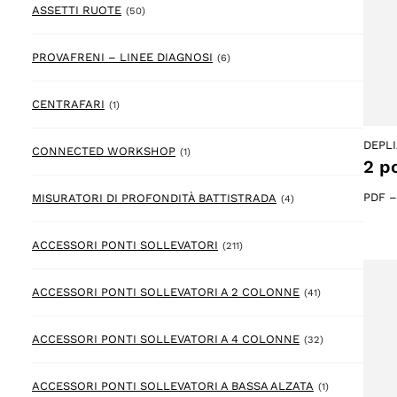
50 prodotto
ASSETTI RUOTE
(50)
6 prodotto
PROVAFRENI – LINEE DIAGNOSI
(6)
1 prodotto
CENTRAFARI
(1)
DEPL
1 prodotto
CONNECTED WORKSHOP
(1)
2 p
4 prodotto
PDF
MISURATORI DI PROFONDITÀ BATTISTRADA
(4)
211 prodotto
ACCESSORI PONTI SOLLEVATORI
(211)
41 prodotto
ACCESSORI PONTI SOLLEVATORI A 2 COLONNE
(41)
32 prodotto
ACCESSORI PONTI SOLLEVATORI A 4 COLONNE
(32)
1 prodotto
ACCESSORI PONTI SOLLEVATORI A BASSA ALZATA
(1)