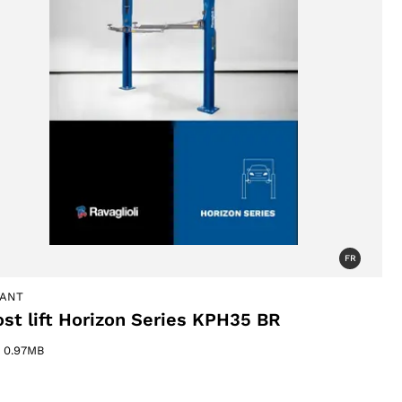
otto
otto
FR
IANT
ost lift Horizon Series KPH35 BR
–
0.97MB