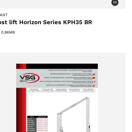
ES
IANT
ost lift Horizon Series KPH35 BR
–
0.96MB