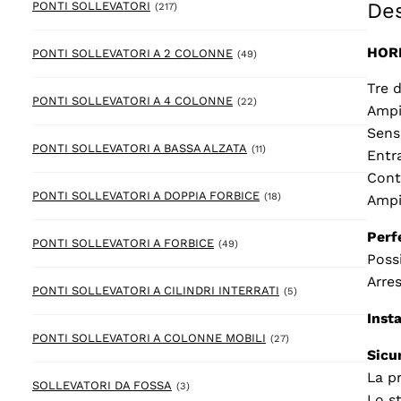
Des
217 prodotto
PONTI SOLLEVATORI
(217)
HOR
49 prodotto
PONTI SOLLEVATORI A 2 COLONNE
(49)
Tre 
22 prodotto
PONTI SOLLEVATORI A 4 COLONNE
(22)
Ampi
Senso
11 prodotto
PONTI SOLLEVATORI A BASSA ALZATA
(11)
Entr
Cont
18 prodotto
PONTI SOLLEVATORI A DOPPIA FORBICE
(18)
Ampi
Perf
49 prodotto
PONTI SOLLEVATORI A FORBICE
(49)
Possi
Arre
5 prodotto
PONTI SOLLEVATORI A CILINDRI INTERRATI
(5)
Inst
27 prodotto
PONTI SOLLEVATORI A COLONNE MOBILI
(27)
Sicu
La p
3 prodotto
SOLLEVATORI DA FOSSA
(3)
Lo s