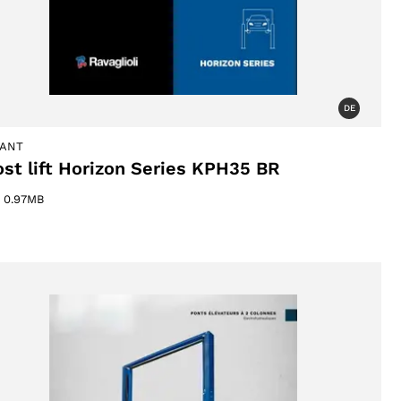
DE
ACCETTA
IANT
ost lift Horizon Series KPH35 BR
–
0.97MB