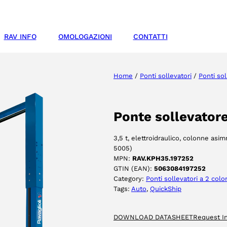
RAV INFO
OMOLOGAZIONI
CONTATTI
Home
/
Ponti sollevatori
/
Ponti sol
Ponte sollevato
3,5 t, elettroidraulico, colonne asi
5005)
MPN:
RAV.KPH35.197252
GTIN (EAN):
5063084197252
Category:
Ponti sollevatori a 2 col
Tags:
Auto
, 
QuickShip
DOWNLOAD DATASHEET
Request I