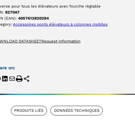
verse pour tous les élévateurs avec fourche règlable
N:
S270A7
IN (EAN):
4057612820294
tegory:
Accessoires ponts élévateurs à colonnes mobiles
WNLOAD DATASHEET
Request Information
are on:
PRODUITS LIÉS
DONNÉES TECHNIQUES