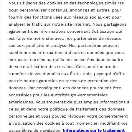
transporteurs,
Nous utilisons des cookies et des technologies similaires
camionnettes et maisons
pour personnaliser contenus, annonces et autres, pour
mobiles
fournir des fonctions liées aux réseaux sociaux et pour
analyser le trafic sur notre site Internet. Nous partageons
ts
également des informations concernant l’utilisation qui
est faite de notre site avec nos partenaires de réseaux
Données techniques
sociaux, publicité et analyse. Nos partenaires peuvent
oducts
combiner ces informations à d’autres données que vous
leur avez fournies ou qu’ils ont collectées dans le cadre
de votre utilisation des services. Cela peut inclure le
transfert de vos données aux États-Unis, pays qui n’offre
pas de hautes garanties en termes de protection des
données. Par conséquent, ces données pourraient être
Traverse max. 20000
accessibles pour les autorités gouvernementales
kg
Caractéristiques
américaines. Vous trouverez de plus amples informations à
ce sujet dans notre politique de traitement des données
Capacité de chargement
20000kg
personnelles et vous pouvez révoquer votre consentement
à l’utilisation des cookies à tout moment en modifiant vos
Pays d’origine, droits douaniers
IT
paramètres de navigation.
Informations sur le traitement