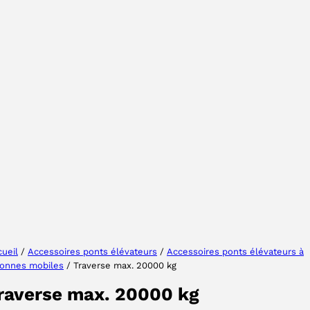
Sélectionner une région
Choisissez votre langue
ueil
/
Accessoires ponts élévateurs
/
Accessoires ponts élévateurs à
lonnes mobiles
/ Traverse max. 20000 kg
ACCEPTER
raverse max. 20000 kg