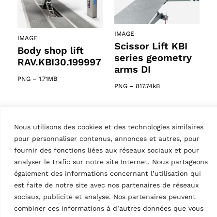
IMAGE
IMAGE
Scissor Lift KBI
Body shop lift
series geometry
RAV.KBI30.199997
arms DI
PNG
–
1.71MB
PNG
–
817.74kB
Nous utilisons des cookies et des technologies similaires
pour personnaliser contenus, annonces et autres, pour
fournir des fonctions liées aux réseaux sociaux et pour
analyser le trafic sur notre site Internet. Nous partageons
IMAGE
également des informations concernant l’utilisation qui
IMAGE
Scissor Lift KBI
Scissor Lift KBI
est faite de notre site avec nos partenaires de réseaux
series Pad always
series Pad always
sociaux, publicité et analyse. Nos partenaires peuvent
on DI 01
on DI 02
combiner ces informations à d’autres données que vous