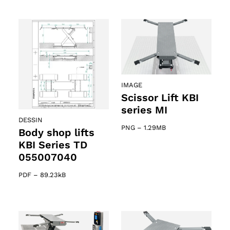
IMAGE
Scissor Lift KBI
series MI
DESSIN
PNG
–
1.29MB
Body shop lifts
KBI Series TD
055007040
PDF
–
89.23kB