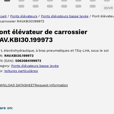
3D/VR
ueil
/
Ponts élévateurs
/
Ponts élévateurs basse levée
/ Pont élévate
carrossier RAV.KBI30.199973
ont élévateur de carrossier
AV.KBI30.199973
 t, électrohydraulique, à bras pneumatiques et TEq-Link, sous le sol
N:
RAV.KBI30.199973
IN (EAN):
5063084199973
tegory:
Ponts élévateurs basse levée
gs:
Voitures particulières
WNLOAD DATASHEET
Request Information
are on: