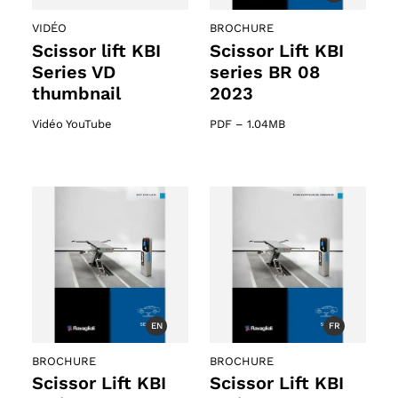
VIDÉO
BROCHURE
Scissor lift KBI
Scissor Lift KBI
Series VD
series BR 08
thumbnail
2023
Vidéo YouTube
PDF
–
1.04MB
61 products
EN
FR
s
BROCHURE
BROCHURE
Scissor Lift KBI
Scissor Lift KBI