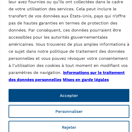
PNG
–
362.96kB
leur avez fournies ou qu’ils ont collectées dans le cadre
PNG
–
516.69kB
de votre utilisation des services. Cela peut inclure le
transfert de vos données aux États-Unis, pays qui n’offre
pas de hautes garanties en termes de protection des
données. Par conséquent, ces données pourraient être
accessibles pour les autorités gouvernementales
américaines. Vous trouverez de plus amples informations à
ce sujet dans notre politique de traitement des données
personnelles et vous pouvez révoquer votre consentement
à l’utilisation des cookies à tout moment en modifiant vos
paramètres de navigation.
Informations sur le traitement
IMAGE
des données personnelles
Mises en garde légales
Scissor Lift KBI
IMAGE
Scissor Lift KBI
series MI 06
Accepter
series Teqlink DI
PNG
–
1.7MB
PNG
–
1.38MB
Personnaliser
Rejeter