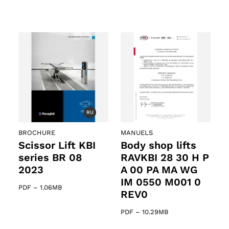
RU
BROCHURE
MANUELS
Scissor Lift KBI
Body shop lifts
series BR 08
RAVKBI 28 30 H P
2023
A 00 PA MA WG
IM 0550 M001 0
PDF
–
1.06MB
REV0
PDF
–
10.29MB