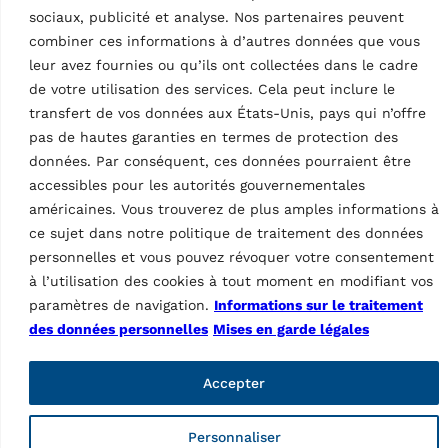
ÉLÉVATEURS À COLONNES
sociaux, publicité et analyse. Nos partenaires peuvent
MOBILES
combiner ces informations à d’autres données que vous
Adaptateurs agricoles 1
leur avez fournies ou qu’ils ont collectées dans le cadre
jeu / 2 pièces
MPN: S300A2
de votre utilisation des services. Cela peut inclure le
transfert de vos données aux États-Unis, pays qui n’offre
Pour le lévage des
tracteurs agricoles |
pas de hautes garanties en termes de protection des
adaptateur avant et arrière
données. Par conséquent, ces données pourraient être
accessibles pour les autorités gouvernementales
américaines. Vous trouverez de plus amples informations à
ce sujet dans notre politique de traitement des données
Données techniques
personnelles et vous pouvez révoquer votre consentement
à l’utilisation des cookies à tout moment en modifiant vos
paramètres de navigation.
Informations sur le traitement
des données personnelles
Mises en garde légales
Accepter
Pont elévateur à
Personnaliser
colonne mobile