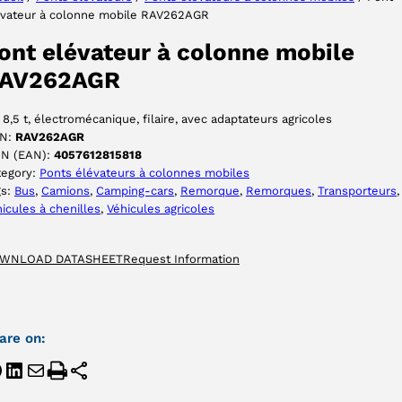
évateur à colonne mobile RAV262AGR
ACCEPTER
ont elévateur à colonne mobile
AV262AGR
 8,5 t, électromécanique, filaire, avec adaptateurs agricoles
N:
RAV262AGR
IN (EAN):
4057612815818
tegory:
Ponts élévateurs à colonnes mobiles
gs:
Bus
, 
Camions
, 
Camping-cars
, 
Remorque
, 
Remorques
, 
Transporteurs
,
icules à chenilles
, 
Véhicules agricoles
WNLOAD DATASHEET
Request Information
are on: