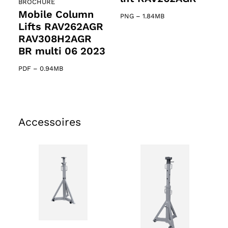
BROCHURE
Mobile Column
PNG
–
1.84MB
Lifts RAV262AGR
RAV308H2AGR
BR multi 06 2023
PDF
–
0.94MB
Accessoires
61 products
s