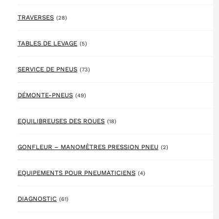
28 products
TRAVERSES
(28)
5 products
TABLES DE LEVAGE
(5)
73 products
SERVICE DE PNEUS
(73)
49 products
DÉMONTE-PNEUS
(49)
18 products
EQUILIBREUSES DES ROUES
(18)
2 products
GONFLEUR – MANOMÈTRES PRESSION PNEU
(2)
4 products
EQUIPEMENTS POUR PNEUMATICIENS
(4)
61 products
DIAGNOSTIC
(61)