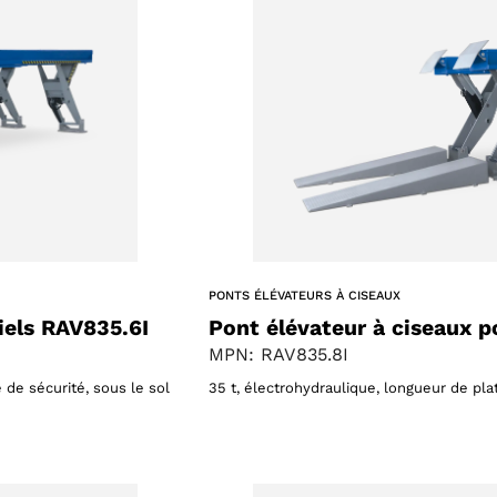
PONTS ÉLÉVATEURS À CISEAUX
iels RAV835.6I
Pont élévateur à ciseaux p
MPN: RAV835.8I
de sécurité, sous le sol
35 t, électrohydraulique, longueur de pl