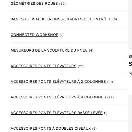
50 products
GÉOMÉTRIES DES ROUES
(50)
6 produc
BANCS D’ESSAI DE FREINS – CHAINES DE CONTRÔLE
(6)
1 product
CONNECTED WORKSHOP
(1)
4 products
MESUREURS DE LA SCULPTURE DU PNEU
(4)
B
S
211 products
ACCESSOIRES PONTS ÉLÉVATEURS
(211)
P
41 products
ACCESSOIRES PONTS ÉLÉVATEURS À 2 COLONNES
(41)
32 product
ACCESSOIRES PONTS ÉLÉVATEURS À 4 COLONNES
(32)
1 product
ACCESSOIRES PONTS ÉLÉVATEURS BASSE LEVÉE
(1)
6 products
ACCESSOIRES PONTS À DOUBLES CISEAUX
(6)