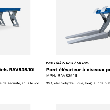
PONTS ÉLÉVATEURS À CISEAUX
iels RAV835.10I
Pont élévateur à ciseaux po
MPN: RAV835.11I
 de sécurité, sous le sol
35 t, électrohydraulique, longueur de pla