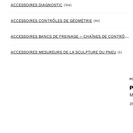
156 products
ACCESSOIRES DIAGNOSTIC
(156)
90 products
ACCESSOIRES CONTRÔLES DE GÉOMÉTRIE
(90)
A
CCESSOIRES BANCS DE FREINAGE – CHAÎNES DE CONTRÔLES
5 prod
ACCESSOIRES MESUREURS DE LA SCULPTURE DU PNEU
(5)
P
P
M
3