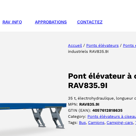
RAV INFO
APPROBATIONS
CONTACTEZ
Accueil
/
Ponts élévateurs
/
Ponts 
industriels RAV835.9I
Pont élévateur à 
RAV835.9I
35 t, électrohydraulique, longueur 
MPN:
RAV835.9I
GTIN (EAN):
4057612818635
Category:
Ponts élévateurs à cisea
Tags:
Bus
, 
Camions
, 
Camping-cars
, 