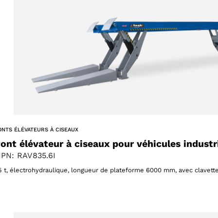
61 products
(61)
ucts
ONTS ÉLÉVATEURS À CISEAUX
ont élévateur à ciseaux pour véhicules industr
PN: RAV835.6I
5 t, électrohydraulique, longueur de plateforme 6000 mm, avec clavette 