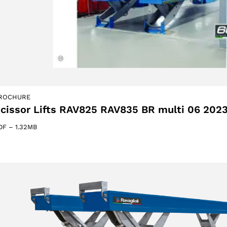
ts
ACCEPTER
ROCHURE
cissor Lifts RAV825 RAV835 BR multi 06 202
DF
–
1.32MB
s