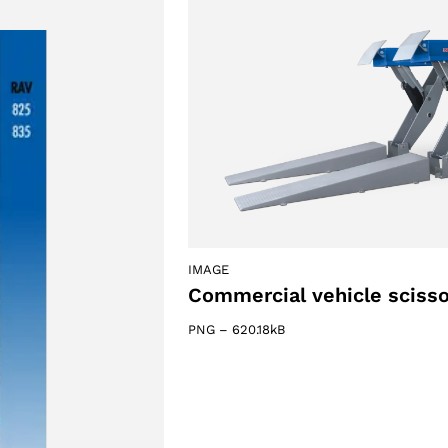
IMAGE
Commercial vehicle scissor
PNG
–
620.18kB