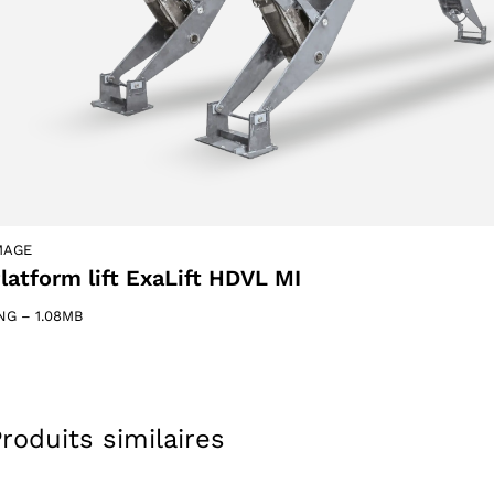
oducts
 products
MAGE
latform lift ExaLift HDVL MI
NG
–
1.08MB
roduits similaires