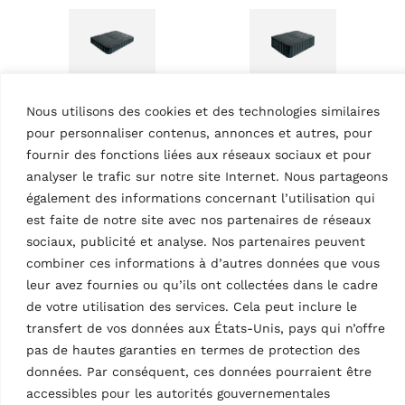
Nous utilisons des cookies et des technologies similaires
ACCESSOIRES PONTS
ACCESSOIRES PONTS
ÉLÉVATEURS À CISEAUX
ÉLÉVATEURS À CISEAUX
pour personnaliser contenus, annonces et autres, pour
Tampons en
Tampons en
fournir des fonctions liées aux réseaux sociaux et pour
caoutchouc
caoutchouc
analyser le trafic sur notre site Internet. Nous partageons
MPN: S505A7
MPN: S505A6
également des informations concernant l’utilisation qui
20 mm | adapté pour
40 mm | adapté pour
est faite de notre site avec nos partenaires de réseaux
RAV.640N1.193391,
RAV.640N1.193391,
RAV.650N1.193742,
sociaux, publicité et analyse. Nos partenaires peuvent
RAV.650N1.193742,
RAV.650N2.193858,
RAV.650N2.193858,
combiner ces informations à d’autres données que vous
RAV.650N2.193520,
RAV.650N2.193520,
leur avez fournies ou qu’ils ont collectées dans le cadre
RAV.650N2.193667,
RAV.650N2.193667,
de votre utilisation des services. Cela peut inclure le
RAV.650N6.193964,
RAV.650N6.193964,
transfert de vos données aux États-Unis, pays qui n’offre
RAV.650N5.193902,
RAV.650N5.193902,
RAV.660N2.193360,
pas de hautes garanties en termes de protection des
RAV.660N2.193360,
RAV.650N5.193018,
RAV.650N5.193018,
données. Par conséquent, ces données pourraient être
RAV.650N6.193025,
RAV.650N6.193025,
accessibles pour les autorités gouvernementales
RAV.640N5.193049,