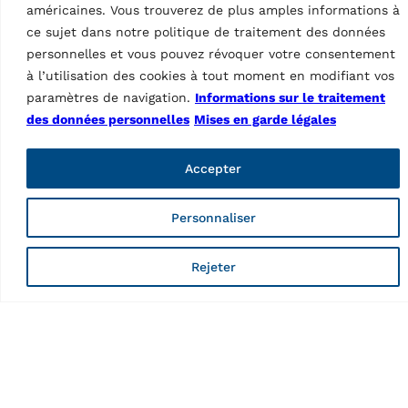
RAV.640N5.193049,
américaines. Vous trouverez de plus amples informations à
RAV.640N4.192998,
RAV.640N4.192998,
ce sujet dans notre politique de traitement des données
RAV.640N3.192981,
RAV.640N3.192981,
RAV.650N2.193384 et…
personnelles et vous pouvez révoquer votre consentement
RAV.650N2.193384 et…
à l’utilisation des cookies à tout moment en modifiant vos
paramètres de navigation.
Informations sur le traitement
des données personnelles
Mises en garde légales
Accepter
Personnaliser
ACCESSOIRES PONTS
ACCESSOIRES PONTS
ÉLÉVATEURS À CISEAUX
ÉLÉVATEURS À CISEAUX
Rejeter
Tampons en
Tampons en
caoutchouc
caoutchouc
MPN: S505A9
MPN: S505A5
60 mm | adapté pour
120 mm | adapté pour
RAV.640N1.193391,
RAV.640N1.193391,
RAV.650N1.193742,
RAV.650N1.193742,
RAV.650N6.193964,
RAV.650N2.193858,
RAV.660N2.193360,
RAV.650N2.193520,