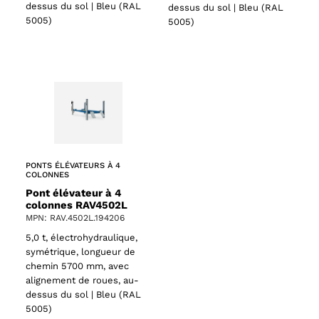
dessus du sol | Bleu (RAL
dessus du sol | Bleu (RAL
5005)
5005)
61 products
s
PONTS ÉLÉVATEURS À 4
COLONNES
Pont élévateur à 4
colonnes RAV4502L
MPN: RAV.4502L.194206
5,0 t, électrohydraulique,
symétrique, longueur de
chemin 5700 mm, avec
alignement de roues, au-
dessus du sol | Bleu (RAL
5005)