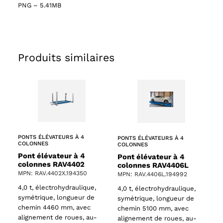
PNG
–
5.41MB
ts
Produits similaires
oducts
PONTS ÉLÉVATEURS À 4
PONTS ÉLÉVATEURS À 4
COLONNES
COLONNES
Pont élévateur à 4
Pont élévateur à 4
colonnes RAV4402
colonnes RAV4406L
MPN: RAV.4402X.194350
MPN: RAV.4406L.194992
4,0 t, électrohydraulique,
4,0 t, électrohydraulique,
symétrique, longueur de
symétrique, longueur de
chemin 4460 mm, avec
chemin 5100 mm, avec
alignement de roues, au-
alignement de roues, au-