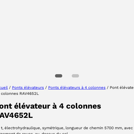
Sélectionner une région
Choisissez votre langue
ueil
/
Ponts élévateurs
/
Ponts élévateurs à 4 colonnes
/ Pont élévate
4 colonnes RAV4652L
ACCEPTER
ont élévateur à 4 colonnes
AV4652L
 t, électrohydraulique, symétrique, longueur de chemin 5700 mm, avec
ignement de roues, au-dessus du sol