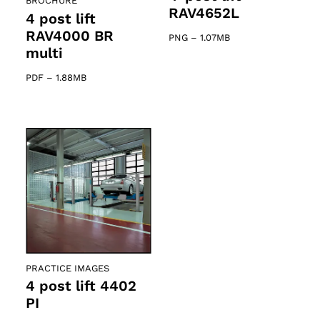
BROCHURE
RAV4652L
4 post lift
RAV4000 BR
PNG
–
1.07MB
multi
PDF
–
1.88MB
PRACTICE IMAGES
4 post lift 4402
PI