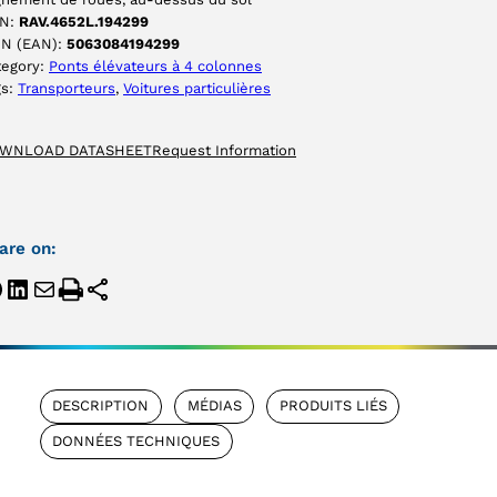
N:
RAV.4652L.194299
IN (EAN):
5063084194299
tegory:
Ponts élévateurs à 4 colonnes
gs:
Transporteurs
, 
Voitures particulières
WNLOAD DATASHEET
Request Information
are on:
DESCRIPTION
MÉDIAS
PRODUITS LIÉS
DONNÉES TECHNIQUES