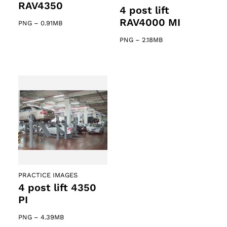
RAV4350
4 post lift
RAV4000 MI
PNG
–
0.91MB
PNG
–
2.18MB
PRACTICE IMAGES
4 post lift 4350
PI
PNG
–
4.39MB