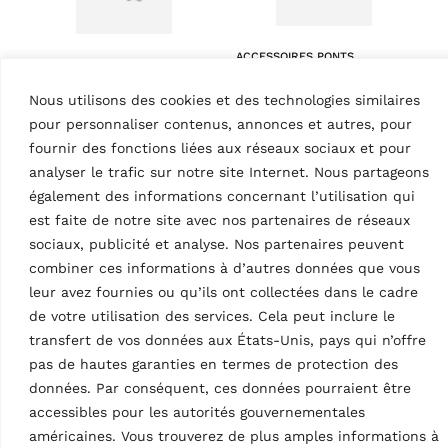
ACCESSOIRES PONTS
ACCESSOIRES PONTS
ÉLÉVATEURS À 4 COLONNES
ÉLÉVATEURS À 4 COLONNES
Kit pour le logement
Nous utilisons des cookies et des technologies similaires
Couverture colonnes
des plateaux tournants
pour pont élévateur à
pour personnaliser contenus, annonces et autres, pour
| plateaux exclus | 1 jeu
quatre colonnes
MPN: STDA140
fournir des fonctions liées aux réseaux sociaux et pour
MPN: S401A8
analyser le trafic sur notre site Internet. Nous partageons
Pour RAV4350, RAV4401,
RAV4405L, RAV4501L,
également des informations concernant l’utilisation qui
RAV4651L, RAV4800
est faite de notre site avec nos partenaires de réseaux
sociaux, publicité et analyse. Nos partenaires peuvent
combiner ces informations à d’autres données que vous
leur avez fournies ou qu’ils ont collectées dans le cadre
de votre utilisation des services. Cela peut inclure le
transfert de vos données aux États-Unis, pays qui n’offre
pas de hautes garanties en termes de protection des
données. Par conséquent, ces données pourraient être
accessibles pour les autorités gouvernementales
ACCESSOIRES PONTS
ACCESSOIRES PONTS
ÉLÉVATEURS À CISEAUX
ÉLÉVATEURS À CISEAUX
américaines. Vous trouverez de plus amples informations à