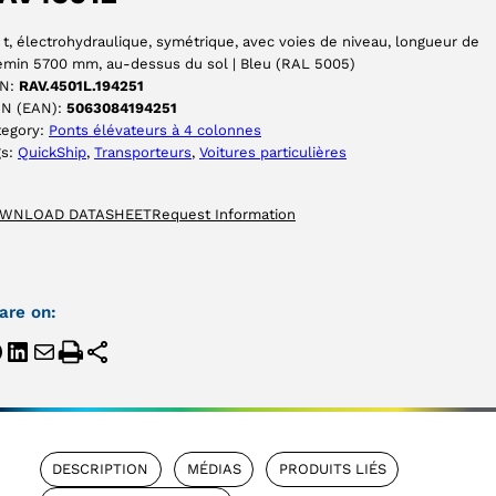
 t, électrohydraulique, symétrique, avec voies de niveau, longueur de
emin 5700 mm, au-dessus du sol | Bleu (RAL 5005)
N:
RAV.4501L.194251
IN (EAN):
5063084194251
tegory:
Ponts élévateurs à 4 colonnes
gs:
QuickShip
, 
Transporteurs
, 
Voitures particulières
WNLOAD DATASHEET
Request Information
are on:
DESCRIPTION
MÉDIAS
PRODUITS LIÉS