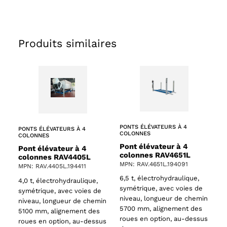
Produits similaires
ts
oducts
PONTS ÉLÉVATEURS À 4
PONTS ÉLÉVATEURS À 4
COLONNES
COLONNES
Pont élévateur à 4
Pont élévateur à 4
colonnes RAV4651L
colonnes RAV4405L
MPN: RAV.4651L.194091
MPN: RAV.4405L.194411
6,5 t, électrohydraulique,
4,0 t, électrohydraulique,
symétrique, avec voies de
symétrique, avec voies de
niveau, longueur de chemin
niveau, longueur de chemin
5700 mm, alignement des
5100 mm, alignement des
roues en option, au-dessus
roues en option, au-dessus