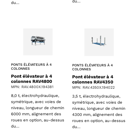
du…
du…
61 products
PONTS ÉLÉVATEURS À 4
PONTS ÉLÉVATEURS À 4
COLONNES
COLONNES
s
Pont élévateur à 4
Pont élévateur à 4
colonnes RAV4800
colonnes RAV4350
MPN: RAV.4800X.194381
MPN: RAV.4350X.194022
8,0 t, électrohydraulique,
3,5 t, électrohydraulique,
symétrique, avec voies de
symétrique, avec voies de
niveau, longueur de chemin
niveau, longueur de chemin
6000 mm, alignement des
4300 mm, alignement des
roues en option, au-dessus
roues en option, au-dessus
du…
du…