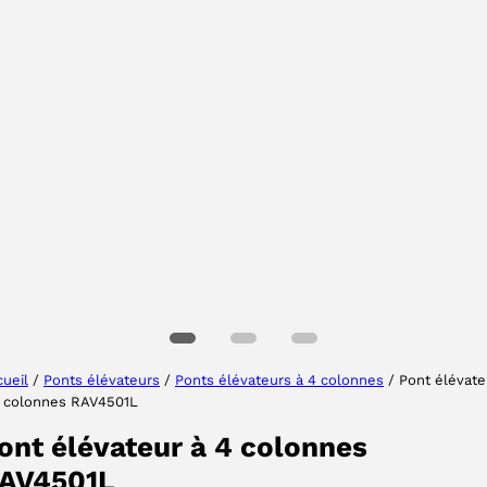
Sélectionner une région
Choisissez votre langue
ueil
/
Ponts élévateurs
/
Ponts élévateurs à 4 colonnes
/ Pont élévate
4 colonnes RAV4501L
ACCEPTER
ont élévateur à 4 colonnes
AV4501L