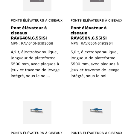
PONTS ÉLÉVATEURS À CISEAUX
PONTS ÉLÉVATEURS À CISEAUX
Pont élévateur à
Pont élévateur à
ciseaux
ciseaux
RAV640N.6.55ISI
RAV650N.6.55ISI
ts
MPN: RAV.640N6.193056
MPN: RAV.650N6.193964
4,2 t, électrohydraulique,
5,0 t, électrohydraulique,
oducts
longueur de plateforme
longueur de plateforme
5500 mm, avec plaques à
5500 mm, avec plaques à
jeux et traverse de levage
jeux et traverse de levage
intégré, sous le sol…
intégré, sous le sol
PONTS ÉLÉVATEURS À CISEAUX
PONTS ÉLÉVATEURS À CISEAUX