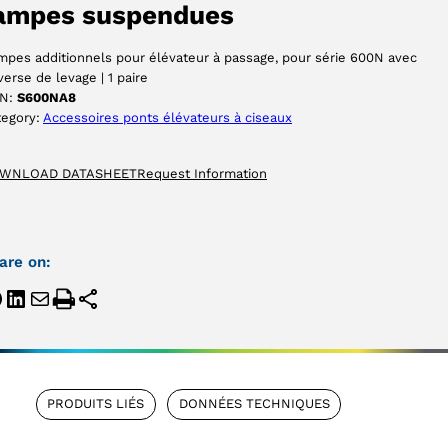
ampes suspendues
pes additionnels pour élévateur à passage, pour série 600N avec
verse de levage | 1 paire
N:
S600NA8
tegory:
Accessoires ponts élévateurs à ciseaux
WNLOAD DATASHEET
Request Information
are on:
PRODUITS LIÉS
DONNÉES TECHNIQUES