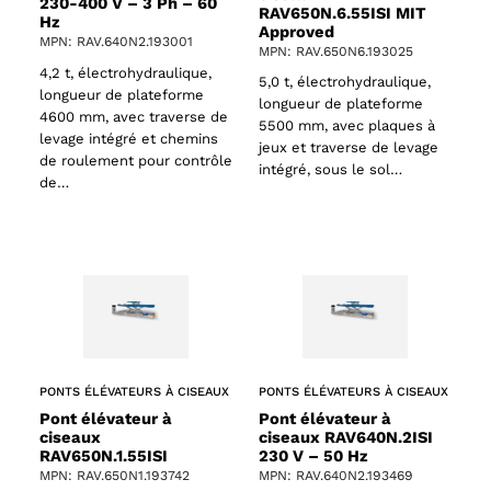
230-400 V – 3 Ph – 60
RAV650N.6.55ISI MIT
Hz
Approved
MPN: RAV.640N2.193001
MPN: RAV.650N6.193025
4,2 t, électrohydraulique,
5,0 t, électrohydraulique,
longueur de plateforme
longueur de plateforme
4600 mm, avec traverse de
5500 mm, avec plaques à
levage intégré et chemins
jeux et traverse de levage
de roulement pour contrôle
intégré, sous le sol…
de…
PONTS ÉLÉVATEURS À CISEAUX
PONTS ÉLÉVATEURS À CISEAUX
Pont élévateur à
Pont élévateur à
ciseaux
ciseaux RAV640N.2ISI
RAV650N.1.55ISI
230 V – 50 Hz
MPN: RAV.650N1.193742
MPN: RAV.640N2.193469