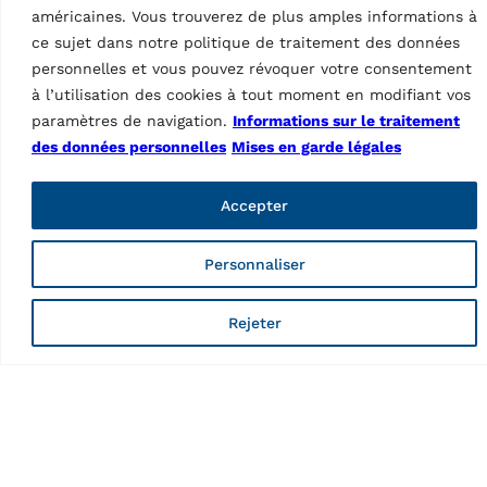
5500 mm, avec traverse de
américaines. Vous trouverez de plus amples informations à
5500 mm, avec traverse de
levage intégré, chemins de
ce sujet dans notre politique de traitement des données
levage intégré et chemins
roulement pour contrôle de
de roulement pour contrôle
personnelles et vous pouvez révoquer votre consentement
géométrie…
de…
à l’utilisation des cookies à tout moment en modifiant vos
paramètres de navigation.
Informations sur le traitement
des données personnelles
Mises en garde légales
Accepter
Personnaliser
PONTS ÉLÉVATEURS À CISEAUX
Pont élévateur à
Rejeter
ciseaux
RAV650N.2.55ISI 230-
400 V – 50 Hz
MPN: RAV.650N2.193858
5,0 t, électrohydraulique,
longueur de plateforme
5500 mm, avec traverse de