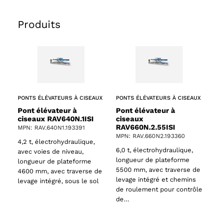
Produits
PONTS ÉLÉVATEURS À CISEAUX
PONTS ÉLÉVATEURS À CISEAUX
Pont élévateur à
Pont élévateur à
ciseaux RAV640N.1ISI
ciseaux
RAV660N.2.55ISI
MPN: RAV.640N1.193391
MPN: RAV.660N2.193360
4,2 t, électrohydraulique,
6,0 t, électrohydraulique,
avec voies de niveau,
longueur de plateforme
longueur de plateforme
5500 mm, avec traverse de
4600 mm, avec traverse de
levage intégré et chemins
levage intégré, sous le sol
de roulement pour contrôle
de…