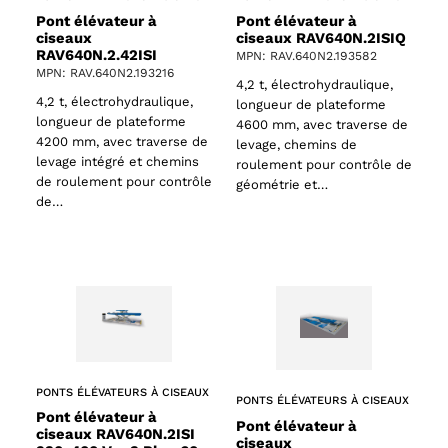
Pont élévateur à
Pont élévateur à
ciseaux
ciseaux RAV640N.2ISIQ
RAV640N.2.42ISI
MPN: RAV.640N2.193582
MPN: RAV.640N2.193216
4,2 t, électrohydraulique,
4,2 t, électrohydraulique,
longueur de plateforme
longueur de plateforme
4600 mm, avec traverse de
4200 mm, avec traverse de
levage, chemins de
levage intégré et chemins
roulement pour contrôle de
61 products
de roulement pour contrôle
géométrie et…
de…
s
PONTS ÉLÉVATEURS À CISEAUX
PONTS ÉLÉVATEURS À CISEAUX
Pont élévateur à
Pont élévateur à
ciseaux RAV640N.2ISI
ciseaux