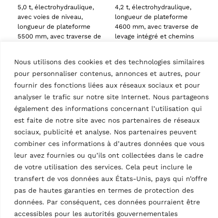
5,0 t, électrohydraulique,
4,2 t, électrohydraulique,
avec voies de niveau,
longueur de plateforme
longueur de plateforme
4600 mm, avec traverse de
5500 mm, avec traverse de
levage intégré et chemins
levage, sous le sol |…
de roulement pour contrôle
de…
Nous utilisons des cookies et des technologies similaires
pour personnaliser contenus, annonces et autres, pour
fournir des fonctions liées aux réseaux sociaux et pour
analyser le trafic sur notre site Internet. Nous partageons
également des informations concernant l’utilisation qui
est faite de notre site avec nos partenaires de réseaux
sociaux, publicité et analyse. Nos partenaires peuvent
combiner ces informations à d’autres données que vous
PONTS ÉLÉVATEURS À CISEAUX
PONTS ÉLÉVATEURS À CISEAUX
leur avez fournies ou qu’ils ont collectées dans le cadre
Pont élévateur à
Pont élévateur à
de votre utilisation des services. Cela peut inclure le
ciseaux
ciseaux
RAV650N.2.55ISI 230-
RAV650N.2.55ISIQ
transfert de vos données aux États-Unis, pays qui n’offre
400 V – 3 Ph – 60 Hz
MPN: RAV.650N2.193667
pas de hautes garanties en termes de protection des
MPN: RAV.650N2.193520
5,0 t, électrohydraulique,
données. Par conséquent, ces données pourraient être
5,0 t, électrohydraulique,
longueur de plateforme
accessibles pour les autorités gouvernementales
longueur de plateforme