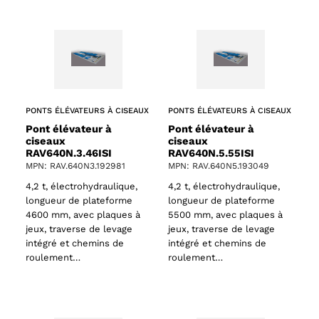
PONTS ÉLÉVATEURS À CISEAUX
PONTS ÉLÉVATEURS À CISEAUX
Pont élévateur à
Pont élévateur à
ciseaux
ciseaux
RAV640N.3.46ISI
RAV640N.5.55ISI
MPN: RAV.640N3.192981
MPN: RAV.640N5.193049
4,2 t, électrohydraulique,
4,2 t, électrohydraulique,
longueur de plateforme
longueur de plateforme
4600 mm, avec plaques à
5500 mm, avec plaques à
jeux, traverse de levage
jeux, traverse de levage
intégré et chemins de
intégré et chemins de
roulement…
roulement…