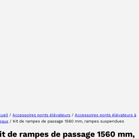
Sélectionner une région
Choisissez votre langue
ueil
/
Accessoires ponts élévateurs
/
Accessoires ponts élévateurs à
seaux
/ Kit de rampes de passage 1560 mm, rampes suspendues
ACCEPTER
it de rampes de passage 1560 mm,