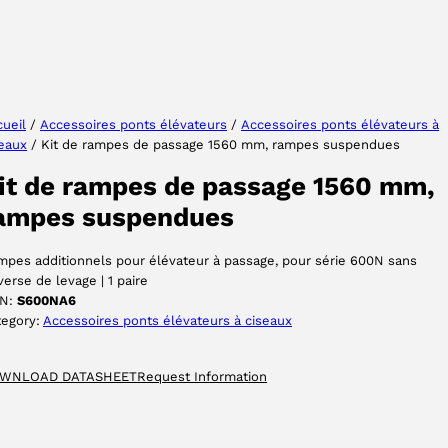
Choisissez votre langue
ueil
/
Accessoires ponts élévateurs
/
Accessoires ponts élévateurs à
seaux
/ Kit de rampes de passage 1560 mm, rampes suspendues
ACCEPTER
it de rampes de passage 1560 mm,
ampes suspendues
pes additionnels pour élévateur à passage, pour série 600N sans
verse de levage | 1 paire
N:
S600NA6
tegory:
Accessoires ponts élévateurs à ciseaux
WNLOAD DATASHEET
Request Information