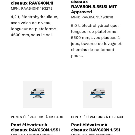
ciseaux
ciseaux RAV640N.1I
RAV650N.5.55ISI MIT
MPN: RAV.640N1.193278
Approved
4,2 t, électrohydraulique,
MPN: RAV.650N5.193018
avec voies de niveau,
5,0 t, électrohydraulique,
longueur de plateforme
longueur de plateforme
4600 mm, sous le sol
5500 mm, avec plaques à
jeux, traverse de levage et
chemins de roulement
pour…
PONTS ÉLÉVATEURS À CISEAUX
PONTS ÉLÉVATEURS À CISEAUX
Pont élévateur à
Pont élévateur à
ciseaux RAV650N.1.55I
ciseaux RAV660N.1.55I