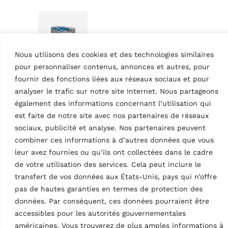
Nous utilisons des cookies et des technologies similaires
pour personnaliser contenus, annonces et autres, pour
PONTS ÉLÉVATEURS À CISEAUX
fournir des fonctions liées aux réseaux sociaux et pour
Pont élévateur à
ciseaux RAV640N.6.55I
analyser le trafic sur notre site Internet. Nous partageons
MPN: RAV.640N6.193032
également des informations concernant l’utilisation qui
4,2 t, électrohydraulique,
est faite de notre site avec nos partenaires de réseaux
longueur de plateforme
sociaux, publicité et analyse. Nos partenaires peuvent
5500 mm, avec plaques à
combiner ces informations à d’autres données que vous
jeux, sous le sol | version
leur avez fournies ou qu’ils ont collectées dans le cadre
approuvée pour les…
de votre utilisation des services. Cela peut inclure le
transfert de vos données aux États-Unis, pays qui n’offre
61 products
pas de hautes garanties en termes de protection des
données. Par conséquent, ces données pourraient être
Données techniques
accessibles pour les autorités gouvernementales
s
américaines. Vous trouverez de plus amples informations à