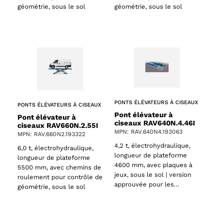
géométrie, sous le sol
géométrie, sous le sol
PONTS ÉLÉVATEURS À CISEAUX
PONTS ÉLÉVATEURS À CISEAUX
Pont élévateur à
Pont élévateur à
ciseaux RAV640N.4.46I
ciseaux RAV660N.2.55I
MPN: RAV.640N4.193063
MPN: RAV.660N2.193322
4,2 t, électrohydraulique,
6,0 t, électrohydraulique,
longueur de plateforme
longueur de plateforme
4600 mm, avec plaques à
ts
5500 mm, avec chemins de
jeux, sous le sol | version
roulement pour contrôle de
approuvée pour les…
géométrie, sous le sol
oducts