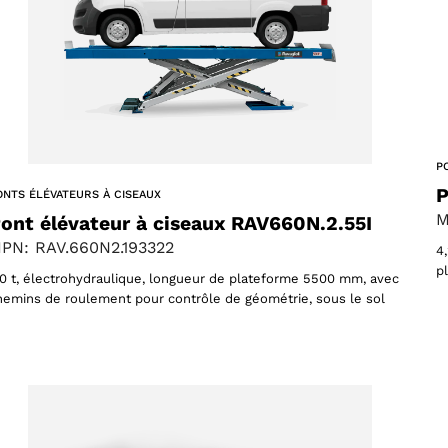
61 products
(61)
P
ucts
P
ONTS ÉLÉVATEURS À CISEAUX
M
ont élévateur à ciseaux RAV660N.2.55I
PN: RAV.660N2.193322
4
p
,0 t, électrohydraulique, longueur de plateforme 5500 mm, avec
hemins de roulement pour contrôle de géométrie, sous le sol