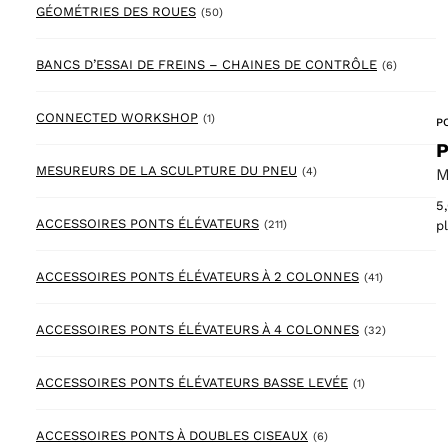
50 products
GÉOMÉTRIES DES ROUES
(50)
6 produc
BANCS D’ESSAI DE FREINS – CHAINES DE CONTRÔLE
(6)
1 product
CONNECTED WORKSHOP
(1)
P
P
4 products
MESUREURS DE LA SCULPTURE DU PNEU
(4)
M
5
211 products
ACCESSOIRES PONTS ÉLÉVATEURS
p
(211)
41 products
ACCESSOIRES PONTS ÉLÉVATEURS À 2 COLONNES
(41)
32 product
ACCESSOIRES PONTS ÉLÉVATEURS À 4 COLONNES
(32)
1 product
ACCESSOIRES PONTS ÉLÉVATEURS BASSE LEVÉE
(1)
6 products
ACCESSOIRES PONTS À DOUBLES CISEAUX
(6)