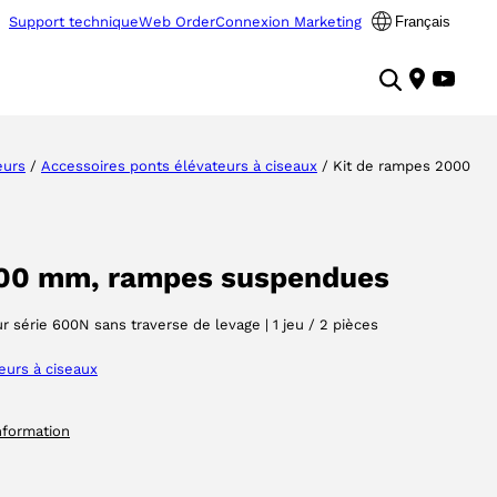
Support technique
Web Order
Connexion Marketing
Français
eurs
/
Accessoires ponts élévateurs à ciseaux
/ Kit de rampes 2000
000 mm, rampes suspendues
our série 600N sans traverse de levage | 1 jeu / 2 pièces
eurs à ciseaux
nformation