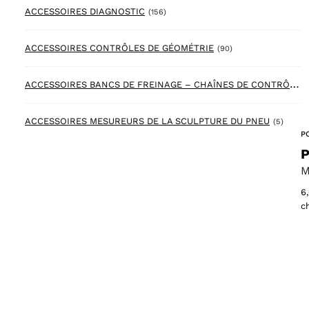
156 products
ACCESSOIRES DIAGNOSTIC
(156)
90 products
ACCESSOIRES CONTRÔLES DE GÉOMÉTRIE
(90)
A
CCESSOIRES BANCS DE FREINAGE – CHAÎNES DE CONTRÔLES
5 prod
ACCESSOIRES MESUREURS DE LA SCULPTURE DU PNEU
(5)
P
P
M
6
c