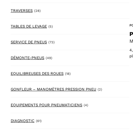
28 products
TRAVERSES
(28)
P
5 products
TABLES DE LEVAGE
(5)
P
M
73 products
SERVICE DE PNEUS
(73)
4
p
49 products
DÉMONTE-PNEUS
(49)
18 products
EQUILIBREUSES DES ROUES
(18)
2 products
GONFLEUR – MANOMÈTRES PRESSION PNEU
(2)
4 products
EQUIPEMENTS POUR PNEUMATICIENS
(4)
61 products
DIAGNOSTIC
(61)