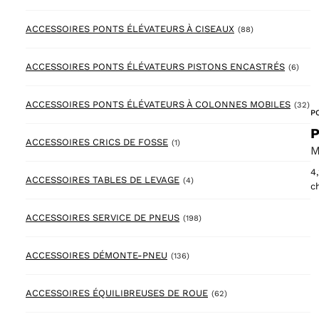
88 products
ACCESSOIRES PONTS ÉLÉVATEURS À CISEAUX
(88)
6 pr
ACCESSOIRES PONTS ÉLÉVATEURS PISTONS ENCASTRÉS
(6)
32
ACCESSOIRES PONTS ÉLÉVATEURS À COLONNES MOBILES
(32)
P
P
1 product
ACCESSOIRES CRICS DE FOSSE
(1)
M
4
4 products
ACCESSOIRES TABLES DE LEVAGE
(4)
c
198 products
ACCESSOIRES SERVICE DE PNEUS
(198)
136 products
ACCESSOIRES DÉMONTE-PNEU
(136)
62 products
ACCESSOIRES ÉQUILIBREUSES DE ROUE
(62)