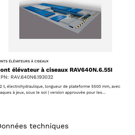
ONTS ÉLÉVATEURS À CISEAUX
ont élévateur à ciseaux RAV640N.6.55I
PN: RAV.640N6.193032
,2 t, électrohydraulique, longueur de plateforme 5500 mm, avec
laques à jeux, sous le sol | version approuvée pour les…
Données techniques