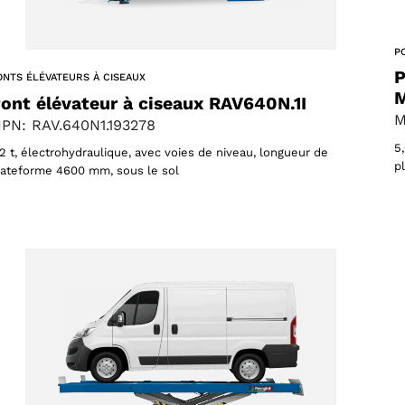
P
P
ONTS ÉLÉVATEURS À CISEAUX
M
ont élévateur à ciseaux RAV640N.1I
M
PN: RAV.640N1.193278
5
,2 t, électrohydraulique, avec voies de niveau, longueur de
p
lateforme 4600 mm, sous le sol
Sélectionner une région
Choisissez votre langue