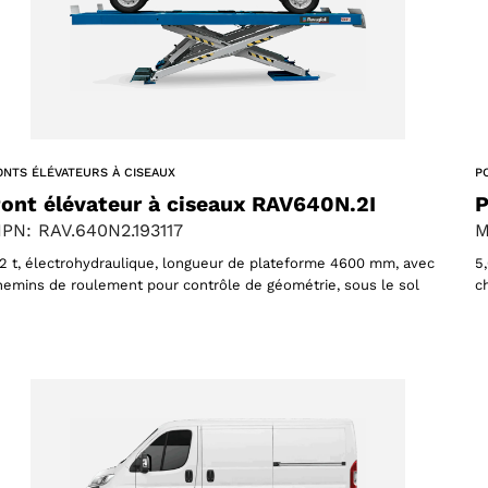
oducts
 products
ONTS ÉLÉVATEURS À CISEAUX
P
ont élévateur à ciseaux RAV640N.2I
P
PN: RAV.640N2.193117
M
,2 t, électrohydraulique, longueur de plateforme 4600 mm, avec
5
hemins de roulement pour contrôle de géométrie, sous le sol
c