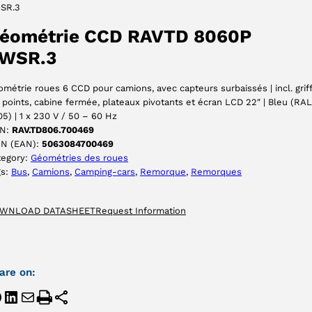
SR.3
ACCEPTER
éométrie CCD RAVTD 8060P
WSR.3
métrie roues 6 CCD pour camions, avec capteurs surbaissés | incl. grif
 points, cabine fermée, plateaux pivotants et écran LCD 22″ | Bleu (RAL
5) | 1 x 230 V / 50 – 60 Hz
N:
RAV.TD806.700469
IN (EAN):
5063084700469
tegory:
Géométries des roues
gs:
Bus
, 
Camions
, 
Camping-cars
, 
Remorque
, 
Remorques
WNLOAD DATASHEET
Request Information
are on: