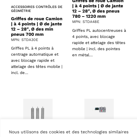
Griffes de roue Camion
| à 4 points | Ø de jante
ACCESSOIRES CONTRÔLES DE
12 – 28″, Ø des pneus
GÉOMÉTRIE
780 – 1220 mm
Griffes de roue Camion
MPN: STDA48E
| à 4 points | Ø de jante
12 – 28″, Ø des min
Griffes PL autocentreuses à
pneus 700 mm
4 points, avec blocage
MPN: STDA30E
rapide et attelage des têtes
Griffes PL à 4 points à
mobile | incl. des pointes
centrage automatique et
en métal…
avec blocage rapide et
attelage des têtes mobile |
incl. de…
Nous utilisons des cookies et des technologies similaires
ACCESSOIRES CONTRÔLES DE
GÉOMÉTRIE