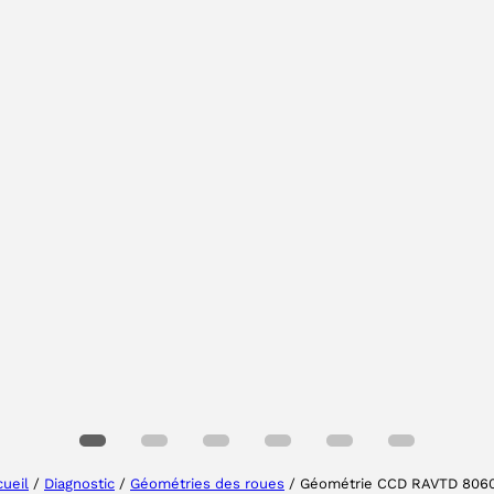
Sélectionner une région
Choisissez votre langue
ueil
/
Diagnostic
/
Géométries des roues
/ Géométrie CCD RAVTD 806