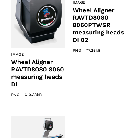
IMAGE
Wheel Aligner
RAVTD8080
8060PTWSR
measuring heads
DI 02
PNG
–
77.26kB
IMAGE
Wheel Aligner
RAVTD8080 8060
measuring heads
DI
PNG
–
610.33kB