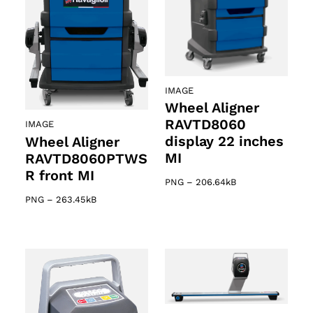
IMAGE
Wheel Aligner
RAVTD8060
IMAGE
display 22 inches
Wheel Aligner
MI
RAVTD8060PTWS
R front MI
PNG
–
206.64kB
PNG
–
263.45kB