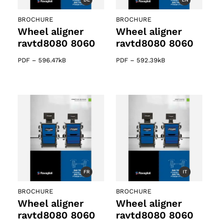
BROCHURE
BROCHURE
Wheel aligner
Wheel aligner
ravtd8080 8060
ravtd8080 8060
PDF
–
596.47kB
PDF
–
592.39kB
61 products
s
FR
IT
BROCHURE
BROCHURE
Wheel aligner
Wheel aligner
ravtd8080 8060
ravtd8080 8060