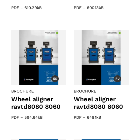
PDF
–
610.29kB
PDF
–
600.13kB
ES
RU
BROCHURE
BROCHURE
Wheel aligner
Wheel aligner
ravtd8080 8060
ravtd8080 8060
PDF
–
594.64kB
PDF
–
648.1kB