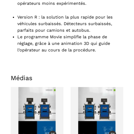
opérateurs moins expérimentés.
Version R : la solution la plus rapide pour les
véhicules surbaissés. Détecteurs surbaissés,
parfaits pour camions et autobus.
Le programme Movie simplifie la phase de
réglage, grâce à une animation 3D qui guide
l’opérateur au cours de la procédure.
Médias
ts
oducts
DE
EN