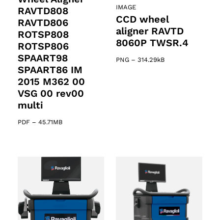
IMAGE
RAVTD808
CCD wheel
RAVTD806
aligner RAVTD
ROTSP808
8060P TWSR.4
ROTSP806
SPAART98
PNG
–
314.29kB
SPAART86 IM
2015 M362 00
VSG 00 rev00
multi
PDF
–
45.71MB