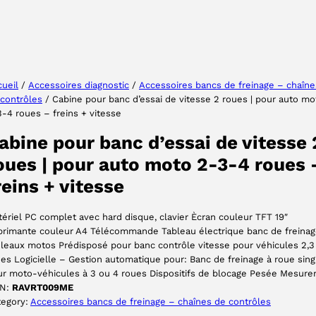
Choisissez votre langue
ueil
/
Accessoires diagnostic
/
Accessoires bancs de freinage – chaîne
contrôles
/ Cabine pour banc d’essai de vitesse 2 roues | pour auto mo
-4 roues – freins + vitesse
ACCEPTER
abine pour banc d’essai de vitesse 
oues | pour auto moto 2-3-4 roues 
reins + vitesse
ériel PC complet avec hard disque, clavier Ècran couleur TFT 19″
primante couleur A4 Télécommande Tableau électrique banc de freinag
leaux motos Prédisposé pour banc contrôle vitesse pour véhicules 2,3
es Logicielle – Gestion automatique pour: Banc de freinage à roue sing
r moto-véhicules à 3 ou 4 roues Dispositifs de blocage Pesée Mesure
N:
RAVRT009ME
tegory:
Accessoires bancs de freinage – chaînes de contrôles