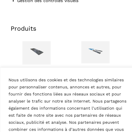
Gestion des contrôles visuels
Produits
BANCS D’ESSAI DE FREINS –
BANCS D’ESSAI DE FREINS –
CHAINES DE CONTRÔLE
CHAINES DE CONTRÔLE
Nous utilisons des cookies et des technologies similaires
Banc d’essai de freins à
Banc d’essai de freins à
pour personnaliser contenus, annonces et autres, pour
plate-forme
plate-forme
RAVRT700PLT
fournir des fonctions liées aux réseaux sociaux et pour
RAVRT900PLT
MPN: RAVRT700PLT
MPN: RAVRT900PLT
analyser le trafic sur notre site Internet. Nous partageons
Essai de freins à plate-
également des informations concernant l’utilisation qui
Essai de freins à plate-
forme universelle
forme universelle
est faite de notre site avec nos partenaires de réseaux
auto/moto, charge
auto/moto, charge
sociaux, publicité et analyse. Nos partenaires peuvent
maximum testable par
maximum testable par
combiner ces informations à d’autres données que vous
essieu 2 t, installation sous