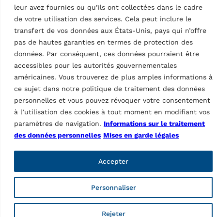
essieu 2 t, installation sous
leur avez fournies ou qu’ils ont collectées dans le cadre
le sol ou au-dessus…
le sol ou au-dessus…
de votre utilisation des services. Cela peut inclure le
transfert de vos données aux États-Unis, pays qui n’offre
pas de hautes garanties en termes de protection des
données. Par conséquent, ces données pourraient être
accessibles pour les autorités gouvernementales
américaines. Vous trouverez de plus amples informations à
ce sujet dans notre politique de traitement des données
personnelles et vous pouvez révoquer votre consentement
à l’utilisation des cookies à tout moment en modifiant vos
Ravaglioli, marque de Vehicle Service Group (VSG), est le
paramètres de navigation.
Informations sur le traitement
premier fabricant européen de ponts élévateurs pour
des données personnelles
Mises en garde légales
véhicules, d'équipements pour pneumatiques et de
diagnostics (inspection des véhicules et réglage de la
géométrie des roues).
Accepter
Informations
Personnaliser
Société
Contactez
Rejeter
ts