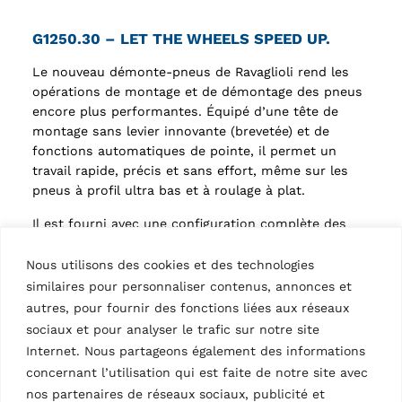
G1250.30 – LET THE WHEELS SPEED UP.
Le nouveau démonte-pneus de Ravaglioli rend les
opérations de montage et de démontage des pneus
encore plus performantes. Équipé d’une tête de
montage sans levier innovante (brevetée) et de
fonctions automatiques de pointe, il permet un
travail rapide, précis et sans effort, même sur les
pneus à profil ultra bas et à roulage à plat.
Il est fourni avec une configuration complète des
principaux accessoires, dont chacun trouve sa place
dans les compartiments de rangement. La partie
Nous utilisons des cookies et des technologies
arrière est exempte de tout câble, garantissant ainsi
similaires pour personnaliser contenus, annonces et
une meilleure manœuvrabilité et liberté de
autres, pour fournir des fonctions liées aux réseaux
mouvement à l’opérateur.
sociaux et pour analyser le trafic sur notre site
Internet. Nous partageons également des informations
Opérations simples
concernant l’utilisation qui est faite de notre site avec
Un actionneur électromécanique commande, via un
nos partenaires de réseaux sociaux, publicité et