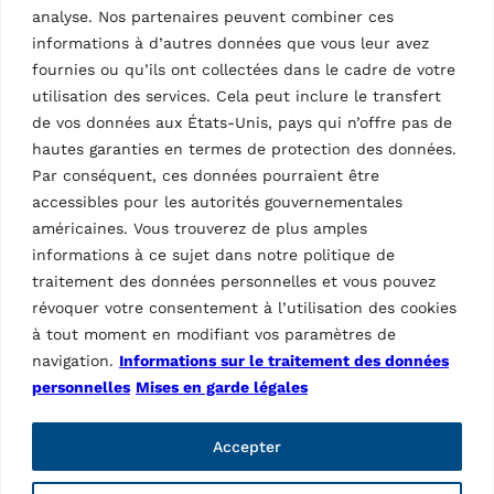
système de synchronisation à chaîne, le mouvement
analyse. Nos partenaires peuvent combiner ces
simultané des trois outils de travail.
informations à d’autres données que vous leur avez
fournies ou qu’ils ont collectées dans le cadre de votre
Le verrouillage de colonne centrale avec plaque
utilisation des services. Cela peut inclure le transfert
flottante (breveté), également adapté aux jantes
de vos données aux États-Unis, pays qui n’offre pas de
inversées, consiste en un mécanisme d’auto-
verrouillage qui réduit l’effort de l’opérateur.
hautes garanties en termes de protection des données.
Par conséquent, ces données pourraient être
Opérations rapides
accessibles pour les autorités gouvernementales
américaines. Vous trouverez de plus amples
Memory system – fonction de repositionnement
informations à ce sujet dans notre politique de
automatique de la tête de montage sur la jante,
traitement des données personnelles et vous pouvez
permettant de reprendre rapidement un nouveau
processus de démontage et de montage.
révoquer votre consentement à l’utilisation des cookies
à tout moment en modifiant vos paramètres de
Opérations sûres
navigation.
Informations sur le traitement des données
personnelles
Mises en garde légales
Un capteur avec activation automatique de la
fonction d’avance des disques garantit un
détalonnage précis et sans risques pour les pneus.
Accepter
Le système de détalonneur est à double rouleau ; le