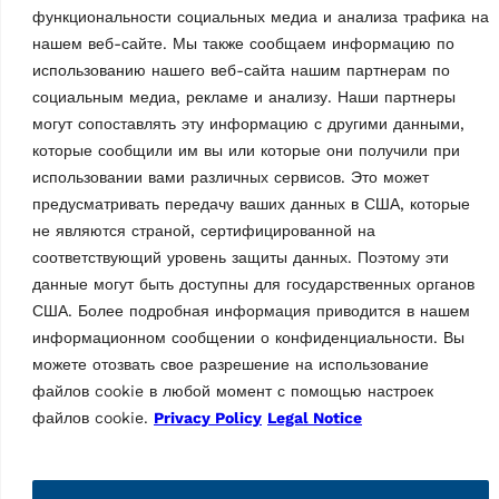
cts
функциональности социальных медиа и анализа трафика на
Страна происхождения, согласно
IT
таможенному законодательству
нашем веб-сайте. Мы также сообщаем информацию по
использованию нашего веб-сайта нашим партнерам по
социальным медиа, рекламе и анализу. Наши партнеры
могут сопоставлять эту информацию с другими данными,
которые сообщили им вы или которые они получили при
использовании вами различных сервисов. Это может
предусматривать передачу ваших данных в США, которые
не являются страной, сертифицированной на
соответствующий уровень защиты данных. Поэтому эти
Торговая марка Vehicle Service Group (VSG), Ravaglioli —
данные могут быть доступны для государственных органов
ведущий европейский производитель автомобильных
США. Более подробная информация приводится в нашем
подъемников, шиномонтажного оборудования и средств
информационном сообщении о конфиденциальности. Вы
диагностики (для техосмотра и регулировки «сход-развал»).
можете отозвать свое разрешение на использование
файлов cookie в любой момент с помощью настроек
Информация
файлов cookie.
Privacy Policy
Legal Notice
Компания
Контакты
oducts
Техническая поддержка