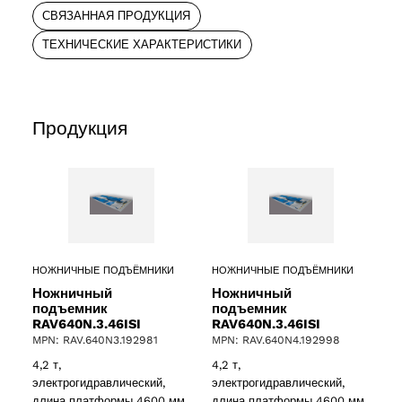
СВЯЗАННАЯ ПРОДУКЦИЯ
ТЕХНИЧЕСКИЕ ХАРАКТЕРИСТИКИ
Продукция
НОЖНИЧНЫЕ ПОДЪЁМНИКИ
НОЖНИЧНЫЕ ПОДЪЁМНИКИ
Ножничный
Ножничный
подъемник
подъемник
RAV640N.3.46ISI
RAV640N.3.46ISI
MPN: RAV.640N3.192981
MPN: RAV.640N4.192998
4,2 т,
4,2 т,
электрогидравлический,
электрогидравлический,
ucts
длина платформы 4600 мм,
длина платформы 4600 мм,