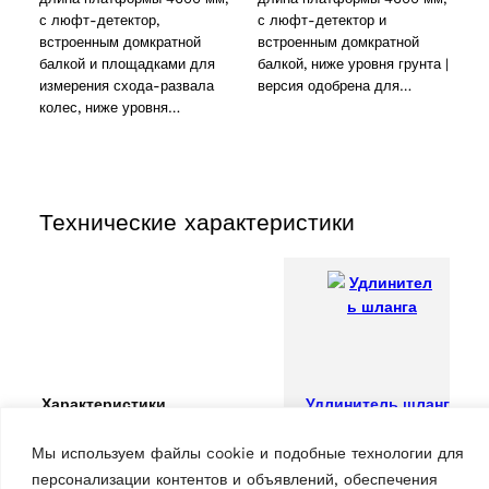
с люфт-детектор,
с люфт-детектор и
встроенным домкратной
встроенным домкратной
балкой и площадками для
балкой, ниже уровня грунта |
измерения схода-развала
версия одобрена для…
колес, ниже уровня…
Технические характеристики
Удлинитель шланга
Характеристики
2 products
(2)
Мы используем файлы cookie и подобные технологии для
Длина
2м
персонализации контентов и объявлений, обеспечения