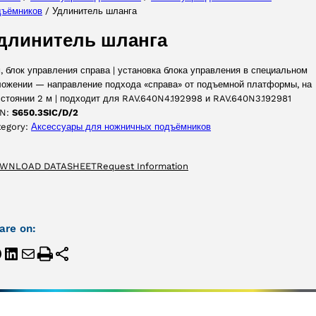
дъёмников
/ Удлинитель шланга
ПРИНЯТЬ
длинитель шланга
, блок управления справа | установка блока управления в специальном
ложении — направление подхода «справа» от подъемной платформы, на
стоянии 2 м | подходит для RAV.640N4.192998 и RAV.640N3.192981
N:
S650.3SIC/D/2
tegory:
Аксессуары для ножничных подъёмников
WNLOAD DATASHEET
Request Information
are on: