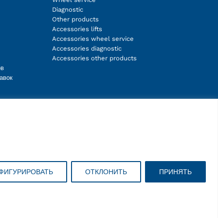
Diagnostic
Other products
Accessories lifts
Accessories wheel service
Accessories diagnostic
Accessories other products
ов
авок
Facebook
Instagram
LinkedIn
YouTube
ФИГУРИРОВАТЬ
ОТКЛОНИТЬ
ПРИНЯТЬ
Copyright © 2026 ravaglioli.com/ru