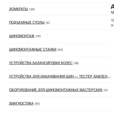
Д
28 products
ДОМКРАТЫ
(28)
M
7
5 products
ПОДЪЕМНЫЕ СТОЛЫ
(5)
3
74 products
ШИНОМОНТАЖ
(74)
50 products
ШИНОМОНТАЖНЫЕ СТАНКИ
(50)
18 products
УСТРОЙСТВА БАЛАНСИРОВКИ КОЛЕС
(18)
У
СТРОЙСТВА ДЛЯ НАКАЧИВАНИЯ ШИН — ТЕСТЕР ДАВЛЕНИЯ В ШИНАХ
4 pr
ОБОРУДОВАНИЕ ДЛЯ ШИНОМОНТАЖНЫХ МАСТЕРСКИХ
(4)
61 products
ДИАГНОСТИКА
(61)