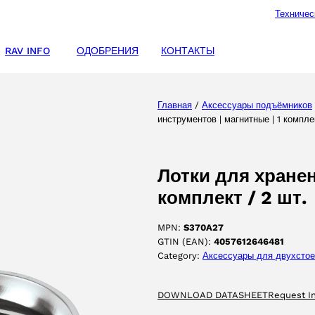
Техничес
RAV INFO
ОДОБРЕНИЯ
КОНТАКТЫ
Главная
/
Аксессуары подъёмников
инструментов | магнитные | 1 комплек
Лотки для хранен
комплект / 2 шт.
MPN:
S370A27
GTIN (EAN):
4057612646481
Category:
Аксессуары для двухсто
DOWNLOAD DATASHEET
Request I