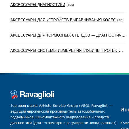
156 products
АКСЕССУАРЫ ДИАГНОСТИКИ
(156)
90 
АКСЕССУАРЫ ДЛЯ YСТРОЙСТВ ВЫРАВНИВАНИЯ КОЛЕС
(90)
А
КСЕССУАРЫ ДЛЯ ТОРМОЗНЫХ СТЕНДОВ — ДИАГНОСТИЧЕСКИХ ЛИНИЙ
А
КСЕССУАРЫ СИСТЕМЫ ИЗМЕРЕНИЯ ГЛУБИНЫ ПРОТЕКТОРА ШИН
Торговая марка Vehicle Service Group (VSG), Ravaglioli —
Ин
ведущий европейский производитель автомобильных
подъемников, шиномонтажного оборудования и средств
диагностики (для техосмотра и регулировки «сход-развал»).
Комп
Конт