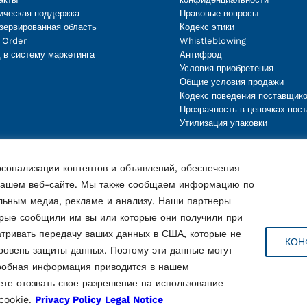
ическая поддержка
Правовые вопросы
зервированная область
Кодекс этики
 Order
Whistleblowing
 в систему маркетинга
Антифрод
Условия приобретения
Общие условия продажи
Кодекс поведения поставщик
Прозрачность в цепочках пост
Утилизация упаковки
сонализации контентов и объявлений, обеспечения
 нашем веб-сайте. Мы также сообщаем информацию по
льным медиа, рекламе и анализу. Наши партнеры
орые сообщили им вы или которые они получили при
атривать передачу ваших данных в США, которые не
КОН
ровень защиты данных. Поэтому эти данные могут
дробная информация приводится в нашем
е отозвать свое разрешение на использование
Ostellato (FE), Italy
cookie.
Privacy Policy
Legal Notice