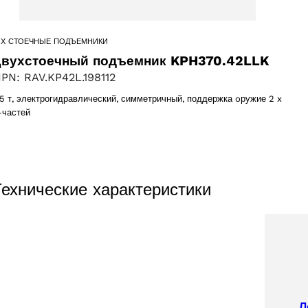
-Х СТОЕЧНЫЕ ПОДЪЕМНИКИ
cts
вухстоечный подъемник KPH370.42LLK
PN: RAV.KP42L.198112
,5 т, электрогидравлический, симметричный, поддержка oружие 2 x
-частей
ts
Технические характеристики
cts
 products
ct
6 products
Л