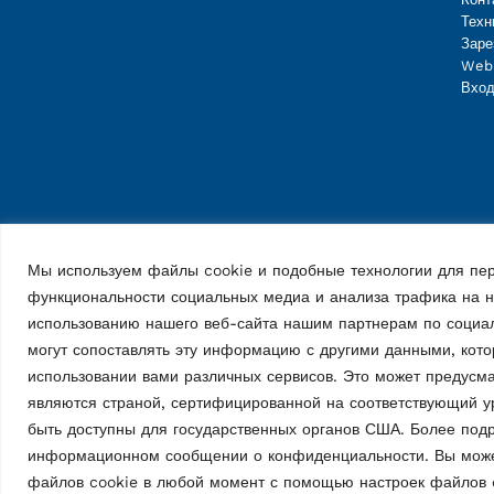
Техн
Заре
Web
Вход
Мы используем файлы cookie и подобные технологии для пер
функциональности социальных медиа и анализа трафика на
использованию нашего веб-сайта нашим партнерам по социа
могут сопоставлять эту информацию с другими данными, кот
использовании вами различных сервисов. Это может предусм
являются страной, сертифицированной на соответствующий у
быть доступны для государственных органов США. Более по
информационном сообщении о конфиденциальности. Вы может
Vehicle Service Group Italy S.r.l., Via Filippo Brunelleschi 9, 44020 
файлов cookie в любой момент с помощью настроек файлов 
📞 +39.051.6781511, 📠 +39.051.846349, ✉ rav@ravaglioli.com