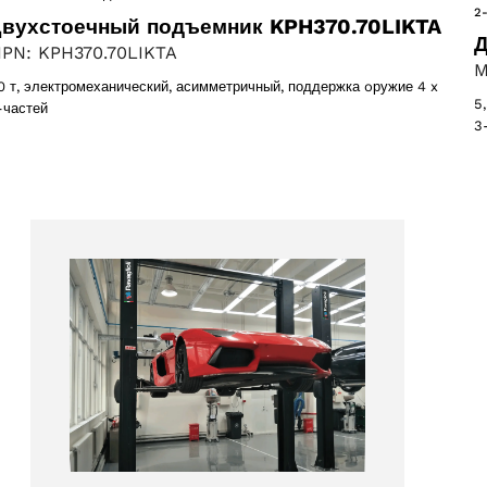
2
вухстоечный подъемник KPH370.70LIKTA
Д
PN: KPH370.70LIKTA
M
,0 т, электромеханический, асимметричный, поддержка oружие 4 x
5
Выберите ваш язык
-частей
3
ПРИНЯТЬ
2 products
(2)
oducts