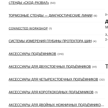
50 products
CТЕНДЫ «СХОД-РАЗВАЛ»
(50)
2
6 produ
ТОРМОЗНЫЕ СТЕНДЫ — ДИАГНОСТИЧЕСКИЕ ЛИНИИ
(6)
Д
M
1 product
CONNECTED WORKSHOP
(1)
3
2
4 produc
СИСТЕМЫ ИЗМЕРЕНИЯ ГЛУБИНЫ ПРОТЕКТОРА ШИН
(4)
210 products
АКСЕССУАРЫ ПОДЪЁМНИКОВ
(210)
41 produ
АКСЕССУАРЫ ДЛЯ ДВУХСТОЕЧНЫХ ПОДЪЁМНИКОВ
(41)
32
АКСЕССУАРЫ ДЛЯ ЧЕТЫРЕХСТОЕЧНЫХ ПОДЪЁМНИКОВ
(32)
1 produ
АКСЕССУАРЫ ДЛЯ КОРОТКОХОДНЫХ ПОДЪЕМНИКОВ
(1)
А
КСЕССУАРЫ ДЛЯ ДВОЙНЫХ НОЖНИЧНЫХ ПОДЪЁМНИКОВ
(6)