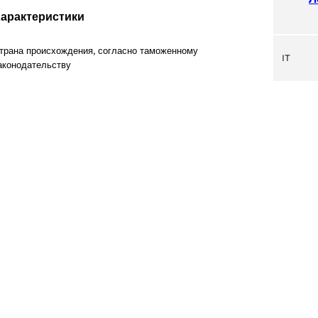
арактеристики
s
трана происхождения, согласно таможенному
IT
аконодательству
31 products
1)
oduct
products