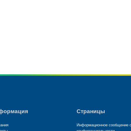
products
61 products
(61)
5 products
(5)
формация
Страницы
ания
Информационное сообщение 
акты
конфиденциальности