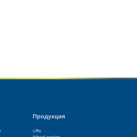
Продукция
о
Lifts
Wheel service