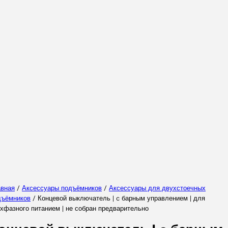
Выберите Ваш регион
Выберите ваш язык
авная
/
Аксессуары подъёмников
/
Аксессуары для двухстоечных
дъёмников
/ Концевой выключатель | c барным управлением | для
хфазного питанием | не собран предварительно
ПРИНЯТЬ