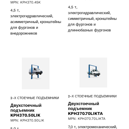
MPN: KPH370.45K
ucts
4,5 т,
4,5 т,
электрогидравлический,
электрогидравлический,
симметричный, кронштейны
асимметричный, кронштейны
для фургонов и
для фургонов и
длиннобазных фургонов
внедорожников
2-Х СТОЕЧНЫЕ ПОДЪЕМНИКИ
2-Х СТОЕЧНЫЕ ПОДЪЕМНИКИ
Двухстоечный
Двухстоечный
подъемник
подъемник
KPH370.70LIKTA
KPH370.50LIK
MPN: KPH370.70LIKTA
MPN: KPH370.50LIK
7,0 т, электромеханический,
5,0 т,
2 products