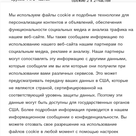
oружие 2 x 2-частей
oducts
Мы используем файлы cookie и подобные технологии для
персонализации контентов и объявлений, обеспечения
функциональности социальных медиа и анализа трафика на
Технические характеристики
нашем веб-сайте. Мы также сообщаем информацию по
roducts
использованию нашего веб-сайта нашим партнерам по
социальным медиа, рекламе и анализу. Наши партнеры
могут сопоставлять эту информацию с другими данными,
которые сообщили им вы или которые они получили при
использовании вами различных сервисов. Это может
предусматривать передачу ваших данных в США, которые
Концевой
не являются страной, сертифицированной на
 products
выключатель | c
соответствующий уровень защиты данных. Поэтому эти
барным управлением
данные могут быть доступны для государственных органов
| для трехфазного
ct
питанием | не собран
США. Более подробная информация приводится в нашем
предварительно
Характеристики
информационном сообщении о конфиденциальности. Вы
можете отозвать свое разрешение на использование
Страна происхождения, согласно
файлов cookie в любой момент с помощью настроек
IT