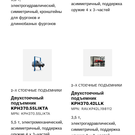
(2)
асимметричный, поддержка
электрогидравлический,
oружие 4 x 3-частей
симметричный, кронштейны
cts
для фургонов и
длиннобазных фургонов
2-Х СТОЕЧНЫЕ ПОДЪЕМНИКИ
2-Х СТОЕЧНЫЕ ПОДЪЕМНИКИ
Двухстоечный
Двухстоечный
подъемник
подъемник
KPH370.42LLK
KPH370.55LIKTA
MPN: RAV.KP42L.198112
MPN: KPH370.55LIKTA
3,5 т,
5,5 т, электромеханический,
электрогидравлический,
асимметричный, поддержка
симметричный, поддержка
oружие 4 x 3-частей