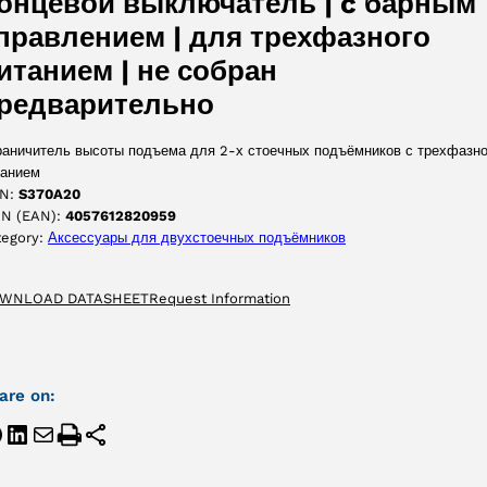
онцевой выключатель | c барным
правлением | для трехфазного
итанием | не собран
редварительно
раничитель высоты подъема для 2-х стоечных подъёмников с трехфазно
танием
N:
S370A20
IN (EAN):
4057612820959
tegory:
Аксессуары для двухстоечных подъёмников
WNLOAD DATASHEET
Request Information
are on: