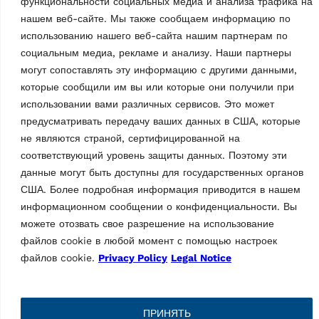
функциональности социальных медиа и анализа трафика на
cts
IT
таможенному законодательству
нашем веб-сайте. Мы также сообщаем информацию по
использованию нашего веб-сайта нашим партнерам по
социальным медиа, рекламе и анализу. Наши партнеры
могут сопоставлять эту информацию с другими данными,
которые сообщили им вы или которые они получили при
использовании вами различных сервисов. Это может
предусматривать передачу ваших данных в США, которые
не являются страной, сертифицированной на
соответствующий уровень защиты данных. Поэтому эти
Торговая марка Vehicle Service Group (VSG), Ravaglioli —
данные могут быть доступны для государственных органов
ведущий европейский производитель автомобильных
США. Более подробная информация приводится в нашем
подъемников, шиномонтажного оборудования и средств
информационном сообщении о конфиденциальности. Вы
диагностики (для техосмотра и регулировки «сход-развал»).
можете отозвать свое разрешение на использование
файлов cookie в любой момент с помощью настроек
Информация
файлов cookie.
Privacy Policy
Legal Notice
Компания
Контакты
Техническая поддержка
oducts
ПРИНЯТЬ
Зарезервированная область