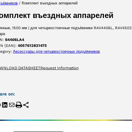
дъёмников
/ Комплект въездных аппарелей
ПРИНЯТЬ
омплект въездных аппарелей
инные, 1500 мм | для четырехстоечные подъёмники RAV4406L, RAV4502
ара
N:
S4406LA4
IN (EAN):
4057612821475
tegory:
Аксессуары для четырехстоечных подъёмников
WNLOAD DATASHEET
Request Information
are on: