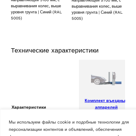
направляющей 5700 мм, с
выравнивания колес, выше
выравнивания колес, выше
уровня грунта | Синий (RAL
уровня грунта | Синий (RAL
5005)
5005)
Технические характеристики
Комплект въездных
аппарелей
Характеристики
Длина
1500мм
Мы используем файлы cookie и подобные технологии для
2 products
(2)
персонализации контентов и объявлений, обеспечения
Страна происхождения, согласно