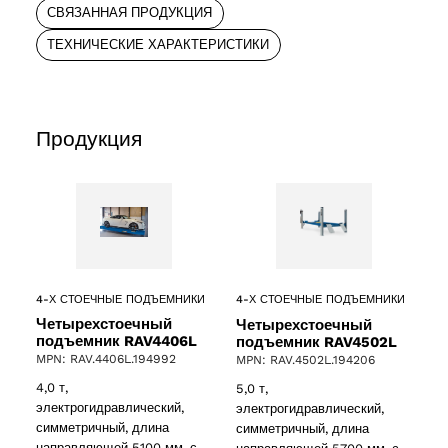
СВЯЗАННАЯ ПРОДУКЦИЯ
ТЕХНИЧЕСКИЕ ХАРАКТЕРИСТИКИ
Продукция
4-Х СТОЕЧНЫЕ ПОДЪЕМНИКИ
4-Х СТОЕЧНЫЕ ПОДЪЕМНИКИ
Четырехстоечный
Четырехстоечный
подъемник RAV4406L
подъемник RAV4502L
MPN: RAV.4406L.194992
MPN: RAV.4502L.194206
4,0 т,
5,0 т,
электрогидравлический,
электрогидравлический,
ucts
симметричный, длина
симметричный, длина
направляющей 5100 мм, с