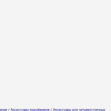
Выберите Ваш регион
Выберите ваш язык
авная
/
Аксессуары подъёмников
/
Аксессуары для четырехстоечных