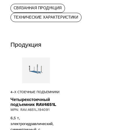
СВЯЗАННАЯ ПРОДУКЦИЯ
ТЕХНИЧЕСКИЕ ХАРАКТЕРИСТИКИ
Продукция
4-Х СТОЕЧНЫЕ ПОДЪЕМНИКИ
Четырехстоечный
подъемник RAV4651L
MPN: RAV.4651L.194091
6,5 т,
электрогидравлический,
ucts
симметричный, с