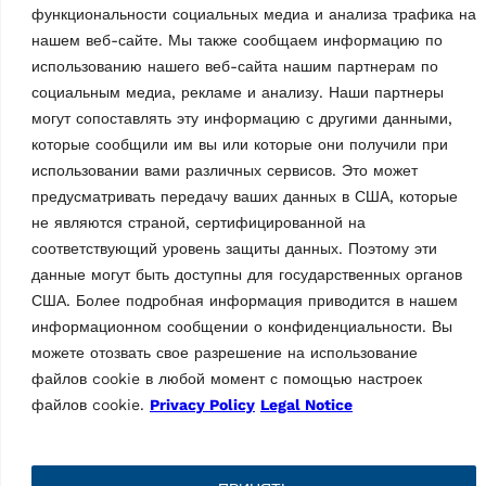
Страна происхождения, согласно
функциональности социальных медиа и анализа трафика на
IT
cts
таможенному законодательству
нашем веб-сайте. Мы также сообщаем информацию по
использованию нашего веб-сайта нашим партнерам по
социальным медиа, рекламе и анализу. Наши партнеры
могут сопоставлять эту информацию с другими данными,
которые сообщили им вы или которые они получили при
использовании вами различных сервисов. Это может
предусматривать передачу ваших данных в США, которые
не являются страной, сертифицированной на
соответствующий уровень защиты данных. Поэтому эти
Торговая марка Vehicle Service Group (VSG), Ravaglioli —
данные могут быть доступны для государственных органов
ведущий европейский производитель автомобильных
США. Более подробная информация приводится в нашем
подъемников, шиномонтажного оборудования и средств
информационном сообщении о конфиденциальности. Вы
диагностики (для техосмотра и регулировки «сход-развал»).
можете отозвать свое разрешение на использование
файлов cookie в любой момент с помощью настроек
Информация
файлов cookie.
Privacy Policy
Legal Notice
Компания
Контакты
Техническая поддержка
oducts