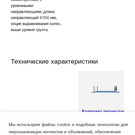
уровневыми
направляющими, длина
направляющей 5700 мм,
опция выравнивания колес,
выше уровня грунта
Технические характеристики
Комплект переездные
пандусы для
Мы используем файлы cookie и подобные технологии для
RAV4651L
Характеристики
2 products
(2)
персонализации контентов и объявлений, обеспечения