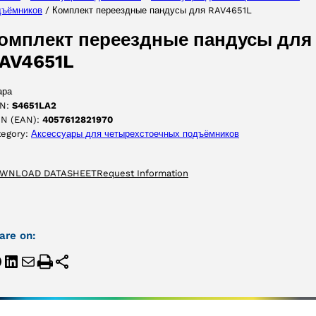
дъёмников
/ Комплект переездные пандусы для RAV4651L
ПРИНЯТЬ
омплект переездные пандусы для
AV4651L
ара
N:
S4651LA2
IN (EAN):
4057612821970
tegory:
Аксессуары для четырехстоечных подъёмников
WNLOAD DATASHEET
Request Information
are on: