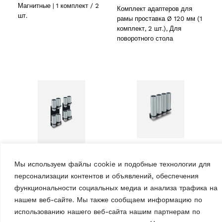
Магнитные | 1 комплект / 2
Комплект адаптеров для
шт.
рамы проставка Ø 120 мм (1
комплект, 2 шт.), Для
поворотного стола
АКСЕССУАРЫ ДЛЯ
ДВУХСТОЕЧНЫХ
АКСЕССУАРЫ ДЛЯ
Мы используем файлы cookie и подобные технологии для
ПОДЪЁМНИКОВ
ДВУХСТОЕЧНЫХ
ПОДЪЁМНИКОВ
персонализации контентов и объявлений, обеспечения
Удлинители адаптера
Удлинители адаптера
функциональности социальных медиа и анализа трафика на
MPN: VSG.2CALL.901248
для
нашем веб-сайте. Мы также сообщаем информацию по
4 x 200 мм, вкл. кроншт.ейн
электромеханических
подъемников
использованию нашего веб-сайта нашим партнерам по
для установки на опоры | 1
MPN: VSG.2CALL.901071
комплект / 4 шт.