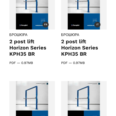
oducts
FR
IT
roducts
БРОШЮРА
БРОШЮРА
2 post lift
2 post lift
Horizon Series
Horizon Series
KPH35 BR
KPH35 BR
PDF
—
0.97MB
PDF
—
0.97MB
 products
ct