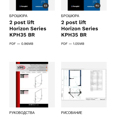
ES
RU
БРОШЮРА
БРОШЮРА
2 post lift
2 post lift
Horizon Series
Horizon Series
ducts
KPH35 BR
KPH35 BR
PDF
—
0.96MB
PDF
—
1.05MB
ducts
61 products
(61)
5 products
(5)
РУКОВОДСТВА
РИСОВАНИЕ