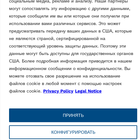
социальным медиа, рекламе и анализу. Наши партнеры
4 x 89 мм, 4 x 127 мм, вкл. 2
могут сопоставлять эту информацию с другими данными,
кронштейна для установки
которые сообщили им вы или которые они получили при
на опоры | 1 комплект / 8…
использовании вами различных сервисов. Это может
предусматривать передачу ваших данных в США, которые
не являются страной, сертифицированной на
соответствующий уровень защиты данных. Поэтому эти
данные могут быть доступны для государственных органов
США. Более подробная информация приводится в нашем
информационном сообщении о конфиденциальности. Вы
можете отозвать свое разрешение на использование
АКСЕССУАРЫ ДЛЯ
файлов cookie в любой момент с помощью настроек
АКСЕССУАРЫ ДЛЯ
ДВУХСТОЕЧНЫХ
ДВУХСТОЕЧНЫХ
файлов cookie.
Privacy Policy
Legal Notice
ПОДЪЁМНИКОВ
ПОДЪЁМНИКОВ
Подставок для
Подставок для
выравнивания
подъема транспортных
MPN: VSG.2CALL.902085
средств
ПРИНЯТЬ
MPN: VSG.2CALL.902818
1 комплект / 4 шт.
Высота пандуса 60 мм, для
КОНФИГУРИРОВАТЬ
очень низких автомобилей |
1 комплект / 2 шт.