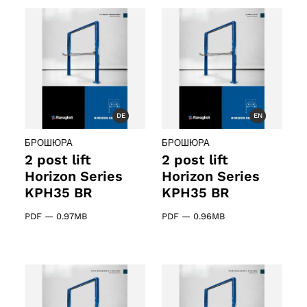
cts
DE
EN
БРОШЮРА
БРОШЮРА
2 post lift
2 post lift
Horizon Series
Horizon Series
KPH35 BR
KPH35 BR
PDF
—
0.97MB
PDF
—
0.96MB