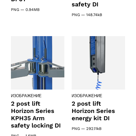
safety DI
PNG
—
0.94MB
PNG
—
148.74kB
ИЗОБРАЖЕНИЕ
ИЗОБРАЖЕНИЕ
2 post lift
2 post lift
Horizon Series
Horizon Series
KPH35 Arm
energy kit DI
safety locking DI
PNG
—
292.11kB
PNG
—
1.6MB