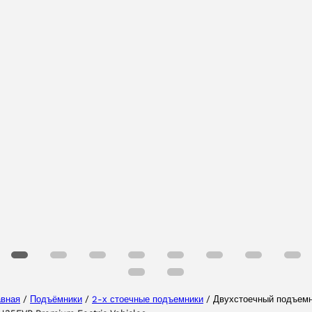
Выберите Ваш регион
Выберите ваш язык
авная
/
Подъёмники
/
2-х стоечные подъемники
/ Двухстоечный подъем