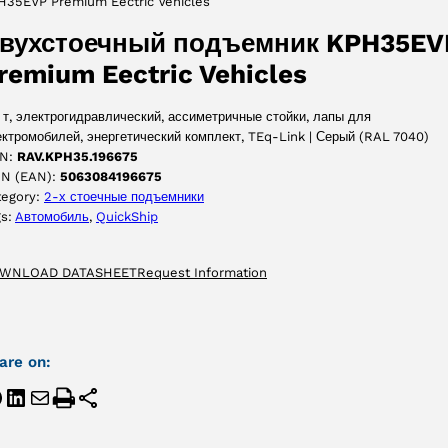
H35EVP Premium Eectric Vehicles
ПРИНЯТЬ
вухстоечный подъемник KPH35EV
remium Eectric Vehicles
 т, электрогидравлический, ассиметричные стойки, лапы для
ктромобилей, энергетический комплект, TEq-Link | Серый (RAL 7040)
N:
RAV.KPH35.196675
IN (EAN):
5063084196675
tegory:
2-х стоечные подъемники
gs:
Aвтомобиль
, 
QuickShip
WNLOAD DATASHEET
Request Information
are on: