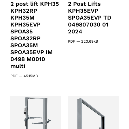
2 post lift KPH35
2 Post Lifts
KPH32RP
KPH35EVP
KPH35M
SPOA35EVP TD
KPH35EVP
049807030 01
SPOA35
2024
SPOA32RP
PDF
—
223.69kB
SPOA35M
SPOA35EVP IM
0498 M0010
multi
PDF
—
45.15MB