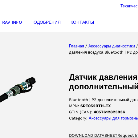
Техничес
RAV INFO
ОДОБРЕНИЯ
КОНТАКТЫ
Главная
/
Аксессуары диагностики
давления воздуха Bluetooth | P2 д
Датчик давления 
дополнительный
Bluetooth | P2 дополнительный дат
MPN:
SRT052BTH-TX
GTIN (EAN):
4057612823936
Category:
Аксессуары для тормозны
DOWNLOAD DATASHEET
Request I