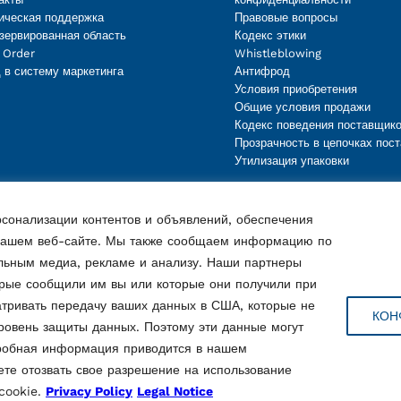
ическая поддержка
Правовые вопросы
зервированная область
Кодекс этики
 Order
Whistleblowing
 в систему маркетинга
Антифрод
Условия приобретения
Общие условия продажи
Кодекс поведения поставщик
Прозрачность в цепочках пост
Утилизация упаковки
сонализации контентов и объявлений, обеспечения
 нашем веб-сайте. Мы также сообщаем информацию по
льным медиа, рекламе и анализу. Наши партнеры
орые сообщили им вы или которые они получили при
атривать передачу ваших данных в США, которые не
КОН
ровень защиты данных. Поэтому эти данные могут
дробная информация приводится в нашем
е отозвать свое разрешение на использование
Ostellato (FE), Italy
cookie.
Privacy Policy
Legal Notice