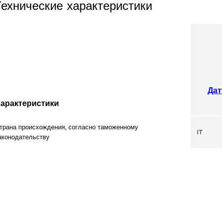
Технические характеристики
Дат
арактеристики
трана происхождения, согласно таможенному
IT
аконодательству
products
Выберите Ваш регион