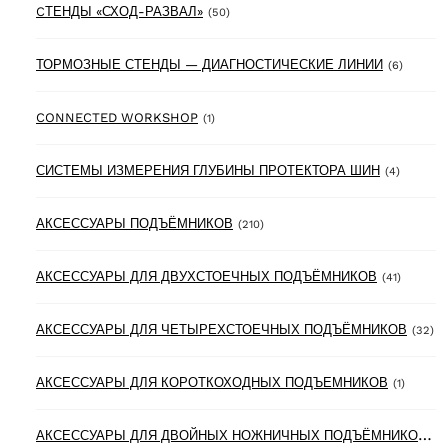
50 products
CТЕНДЫ «СХОД-РАЗВАЛ»
(50)
6 produ
ТОРМОЗНЫЕ СТЕНДЫ — ДИАГНОСТИЧЕСКИЕ ЛИНИИ
(6)
1 product
CONNECTED WORKSHOP
(1)
4 produc
СИСТЕМЫ ИЗМЕРЕНИЯ ГЛУБИНЫ ПРОТЕКТОРА ШИН
(4)
210 products
АКСЕССУАРЫ ПОДЪЁМНИКОВ
(210)
41 produ
АКСЕССУАРЫ ДЛЯ ДВУХСТОЕЧНЫХ ПОДЪЁМНИКОВ
(41)
32
АКСЕССУАРЫ ДЛЯ ЧЕТЫРЕХСТОЕЧНЫХ ПОДЪЁМНИКОВ
(32)
1 produ
АКСЕССУАРЫ ДЛЯ КОРОТКОХОДНЫХ ПОДЪЕМНИКОВ
(1)
А
КСЕССУАРЫ ДЛЯ ДВОЙНЫХ НОЖНИЧНЫХ ПОДЪЁМНИКОВ
(6)