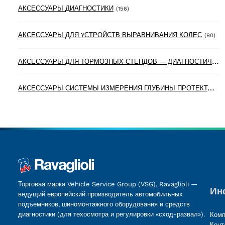
156 products
АКСЕССУАРЫ ДИАГНОСТИКИ
(156)
90 
АКСЕССУАРЫ ДЛЯ YСТРОЙСТВ ВЫРАВНИВАНИЯ КОЛЕС
(90)
А
КСЕССУАРЫ ДЛЯ ТОРМОЗНЫХ СТЕНДОВ — ДИАГНОСТИЧЕСКИХ ЛИНИЙ
А
КСЕССУАРЫ СИСТЕМЫ ИЗМЕРЕНИЯ ГЛУБИНЫ ПРОТЕКТОРА ШИН
Торговая марка Vehicle Service Group (VSG), Ravaglioli —
Ин
ведущий европейский производитель автомобильных
подъемников, шиномонтажного оборудования и средств
диагностики (для техосмотра и регулировки «сход-развал»).
Комп
Конт