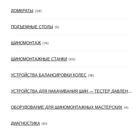
28 products
ДОМКРАТЫ
(28)
5 products
ПОДЪЕМНЫЕ СТОЛЫ
(5)
74 products
ШИНОМОНТАЖ
(74)
50 products
ШИНОМОНТАЖНЫЕ СТАНКИ
(50)
18 products
УСТРОЙСТВА БАЛАНСИРОВКИ КОЛЕС
(18)
У
СТРОЙСТВА ДЛЯ НАКАЧИВАНИЯ ШИН — ТЕСТЕР ДАВЛЕНИЯ В ШИНАХ
4 pr
ОБОРУДОВАНИЕ ДЛЯ ШИНОМОНТАЖНЫХ МАСТЕРСКИХ
(4)
61 products
ДИАГНОСТИКА
(61)