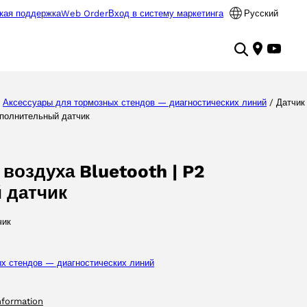
кая поддержка
Web Order
Вход в систему маркетинга
Русский
/
Аксессуары для тормозных стендов — диагностических линий
/ Датчик
ополнительный датчик
воздуха Bluetooth | P2
 датчик
чик
х стендов — диагностических линий
nformation