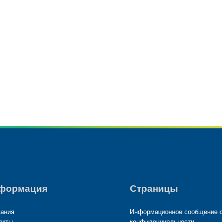
products
61 products
(61)
5 products
(5)
формация
Страницы
ания
Информационное сообщение 
акты
конфиденциальности