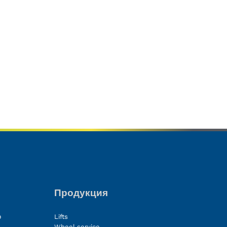
Продукция
о
Lifts
Wheel service