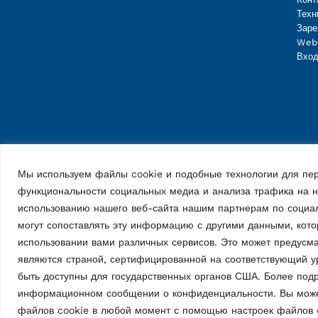
Техн
Заре
Web
Вход
Мы используем файлы cookie и подобные технологии для пер
функциональности социальных медиа и анализа трафика на
использованию нашего веб-сайта нашим партнерам по социа
могут сопоставлять эту информацию с другими данными, кот
использовании вами различных сервисов. Это может предусм
являются страной, сертифицированной на соответствующий у
быть доступны для государственных органов США. Более по
информационном сообщении о конфиденциальности. Вы может
Vehicle Service Group Italy S.r.l., Via Filippo Brunelleschi 9, 44020 
файлов cookie в любой момент с помощью настроек файлов 
📞 +39.051.6781511, 📠 +39.051.846349, ✉ rav@ravaglioli.com