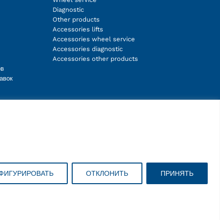
Diagnostic
Other products
Accessories lifts
Accessories wheel service
Accessories diagnostic
Accessories other products
ов
авок
Facebook
Instagram
LinkedIn
YouTube
ФИГУРИРОВАТЬ
ОТКЛОНИТЬ
ПРИНЯТЬ
Copyright © 2026 ravaglioli.com/ru