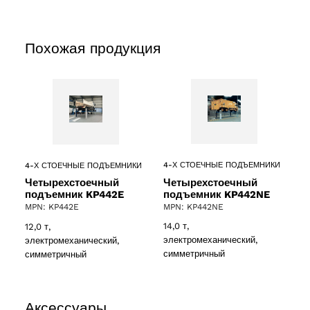
oducts
Похожая продукция
roducts
4-Х СТОЕЧНЫЕ ПОДЪЕМНИКИ
4-Х СТОЕЧНЫЕ ПОДЪЕМНИКИ
Четырехстоечный
Четырехстоечный
подъемник KP442NE
подъемник KP442E
MPN: KP442NE
MPN: KP442E
 products
14,0 т,
12,0 т,
электромеханический,
электромеханический,
ct
симметричный
симметричный
Аксессуары