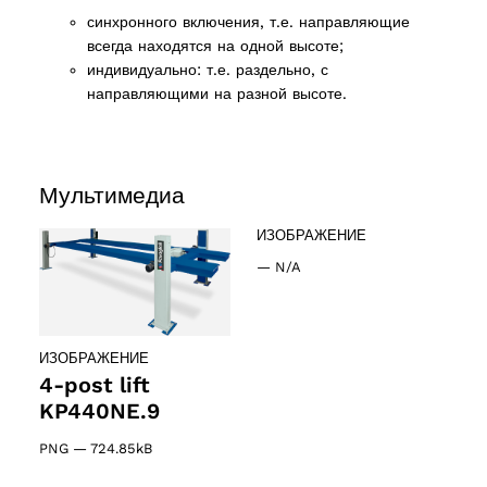
2 products
(2)
синхронного включения, т.е. направляющие
всегда находятся на одной высоте;
индивидуально: т.е. раздельно, с
cts
направляющими на разной высоте.
Мультимедиа
ИЗОБРАЖЕНИЕ
—
N/A
ИЗОБРАЖЕНИЕ
4-post lift
KP440NE.9
PNG
—
724.85kB