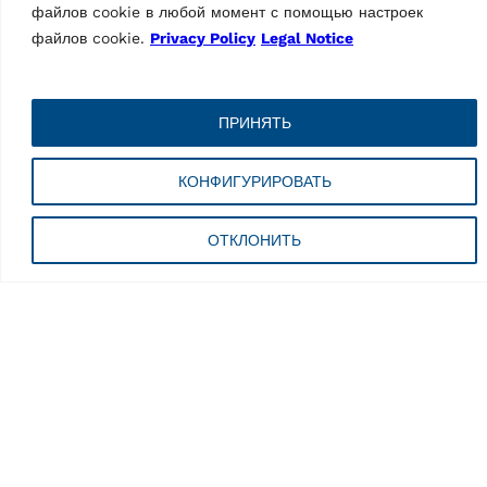
файлов cookie в любой момент с помощью настроек
Грузоподъемность
24000кг
файлов cookie.
Privacy Policy
Legal Notice
Высота подъема, макс.
1905мм
Длина платформ
9000мм
ПРИНЯТЬ
Встроенный ножничный
Опциона́льный
КОНФИГУРИРОВАТЬ
подъемник
Ширина платформ
—
ОТКЛОНИТЬ
Пространство подъездных путей
—
Длина с въездного пандуса
—
Мощность привода
—
Длина
—