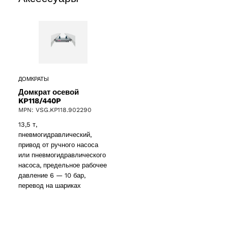
ducts
ДОМКРАТЫ
Домкрат осевой
KP118/440P
MPN: VSG.KP118.902290
ducts
13,5 т,
пневмогидравлический,
61 products
привод от ручного насоса
(61)
или пневмогидравлического
насоса, предельное рабочее
5 products
(5)
давление 6 — 10 бар,
перевод на шариках