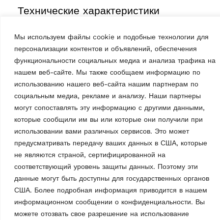
Технические характеристики
Мы используем файлы cookie и подобные технологии для
персонализации контентов и объявлений, обеспечения
функциональности социальных медиа и анализа трафика на
нашем веб-сайте. Мы также сообщаем информацию по
использованию нашего веб-сайта нашим партнерам по
Четырехстоечный
социальным медиа, рекламе и анализу. Наши партнеры
подъемник
могут сопоставлять эту информацию с другими данными,
KP440NE.9
Характеристики
которые сообщили им вы или которые они получили при
использовании вами различных сервисов. Это может
Число стоек
4
предусматривать передачу ваших данных в США, которые
не являются страной, сертифицированной на
Привод
Электромеханический
соответствующий уровень защиты данных. Поэтому эти
данные могут быть доступны для государственных органов
Управление
Электрический
США. Более подробная информация приводится в нашем
информационном сообщении о конфиденциальности. Вы
Тип установки
Установка на полу
можете отозвать свое разрешение на использование