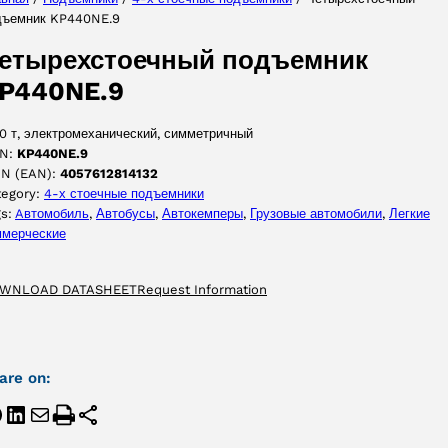
дъемник KP440NE.9
ПРИНЯТЬ
етырехстоечный подъемник
P440NE.9
0 т, электромеханический, симметричный
N:
KP440NE.9
IN (EAN):
4057612814132
tegory:
4-х стоечные подъемники
gs:
Aвтомобиль
, 
Автобусы
, 
Автокемперы
, 
Грузовые автомобили
, 
Легкие
ммерческие
WNLOAD DATASHEET
Request Information
are on: