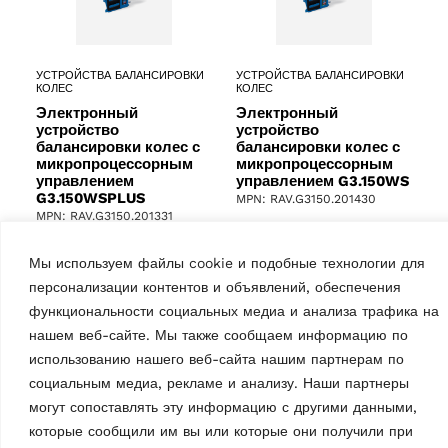
УСТРОЙСТВА БАЛАНСИРОВКИ
УСТРОЙСТВА БАЛАНСИРОВКИ
КОЛЕС
КОЛЕС
Электронный
Электронный
устройство
устройство
балансировки колес с
балансировки колес с
микропроцессорным
микропроцессорным
управлением
управлением G3.150WS
G3.150WSPLUS
MPN: RAV.G3150.201430
MPN: RAV.G3150.201331
3D, 22-дюймовый ЖК-
3D, 22-дюймовый ЖК-
экран, легковые автомобили,
Мы используем файлы cookie и подобные технологии для
экран, легковые автомобили,
диаметр обода 10 — 26″,
диаметр обода 10 — 26″,
персонализации контентов и объявлений, обеспечения
макс. диаметр колеса 43″ |
макс. диаметр колеса 43″ |
Синий (RAL 5005)
функциональности социальных медиа и анализа трафика на
Синий (RAL 5005)
нашем веб-сайте. Мы также сообщаем информацию по
использованию нашего веб-сайта нашим партнерам по
социальным медиа, рекламе и анализу. Наши партнеры
могут сопоставлять эту информацию с другими данными,
которые сообщили им вы или которые они получили при