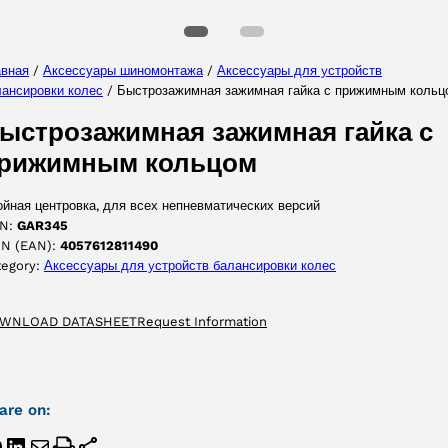
авная
/
Аксессуары шиномонтажа
/
Аксессуары для yстройств
лансировки колес
/ Быстрозажимная зажимная гайка с прижимным кольц
ПРИНЯТЬ
ыстрозажимная зажимная гайка с
рижимным кольцом
йная центровка, для всех непневматических версий
N:
GAR345
IN (EAN):
4057612811490
tegory:
Аксессуары для yстройств балансировки колес
WNLOAD DATASHEET
Request Information
are on: