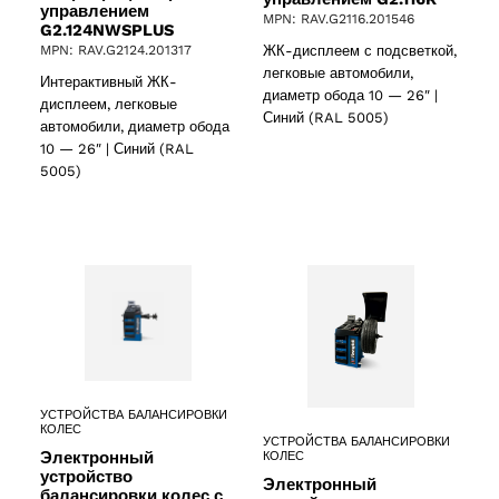
управлением
MPN: RAV.G2116.201546
G2.124NWSPLUS
2 products
ЖК-дисплеем с подсветкой,
MPN: RAV.G2124.201317
(2)
легковые автомобили,
Интерактивный ЖК-
диаметр обода 10 — 26″ |
дисплеем, легковые
cts
Синий (RAL 5005)
автомобили, диаметр обода
10 — 26″ | Синий (RAL
5005)
УСТРОЙСТВА БАЛАНСИРОВКИ
КОЛЕС
УСТРОЙСТВА БАЛАНСИРОВКИ
Электронный
КОЛЕС
устройство
Электронный
балансировки колес с