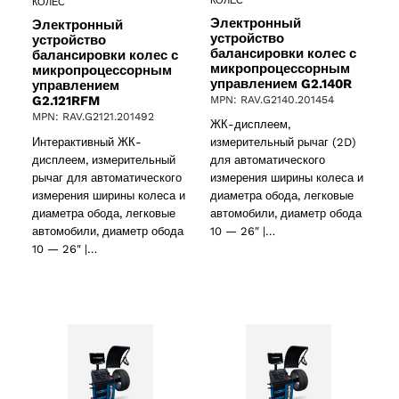
КОЛЕС
КОЛЕС
Электронный
Электронный
устройство
устройство
балансировки колес с
балансировки колес с
микропроцессорным
микропроцессорным
управлением G2.140R
управлением
G2.121RFM
MPN: RAV.G2140.201454
MPN: RAV.G2121.201492
ЖК-дисплеем,
ducts
Интерактивный ЖК-
измерительный рычаг (2D)
дисплеем, измерительный
для автоматического
рычаг для автоматического
измерения ширины колеса и
измерения ширины колеса и
диаметра обода, легковые
диаметра обода, легковые
автомобили, диаметр обода
автомобили, диаметр обода
10 — 26″ |…
ducts
10 — 26″ |…
61 products
(61)
5 products
(5)