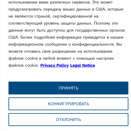
использовании вами различных сервисов. Это может
предусматривать передачу ваших данных в США, которые
не являются страной, сертифицированной на
соответствующий уровень защиты данных. Поэтому эти
данные могут быть доступны для государственных органов
УСТРОЙСТВА БАЛАНСИРОВКИ
США. Более подробная информация приводится в нашем
УСТРОЙСТВА БАЛАНСИРОВКИ
КОЛЕС
КОЛЕС
информационном сообщении о конфиденциальности. Вы
Электронный
Электронный
можете отозвать свое разрешение на использование
устройство
устройство
балансировки колес с
файлов cookie в любой момент с помощью настроек
балансировки колес с
микропроцессорным
микропроцессорным
файлов cookie.
Privacy Policy
Legal Notice
управлением G3.150
управлением G3.150S
MPN: RAV.G3150.201584
MPN: RAV.G3150.201539
3D, 22-дюймовый ЖК-
3D, 22-дюймовый ЖК-
экран, легковые автомобили,
ПРИНЯТЬ
экран, легковые автомобили,
диаметр обода 10 — 26″,
диаметр обода 10 — 26″,
макс. диаметр колеса 43″ |
макс. диаметр колеса 43″ |
Синий (RAL 5005)
КОНФИГУРИРОВАТЬ
Синий (RAL 5005)
ОТКЛОНИТЬ