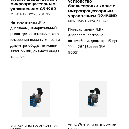
устройство
микропроцессорным
балансировки колес с
управлением G2.120R
микропроцессорным
MPN: RAV.G2120.201515
управлением G2.124NR
MPN: RAV.G2124.201362
oducts
Интерактивный ЖК-
дисплеем, измерительный
Интерактивный ЖК-
рычаг для автоматического
дисплеем, легковые
измерения ширины колеса и
автомобили, диаметр обода
диаметра обода, легковые
10 — 26″ | Синий (RAL
автомобили, диаметр обода
roducts
5005)
10 — 26″ |…
 products
ct
УСТРОЙСТВА БАЛАНСИРОВКИ
УСТРОЙСТВА БАЛАНСИРОВКИ