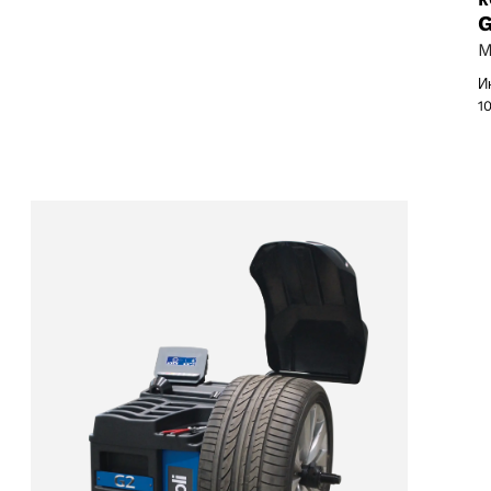
G
s
M
И
1
31 products
1)
oduct
products