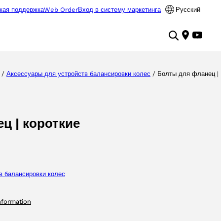
кая поддержка
Web Order
Вход в систему маркетинга
Русский
/
Аксессуары для yстройств балансировки колес
/ Болты для фланец |
ц | короткие
в балансировки колес
nformation