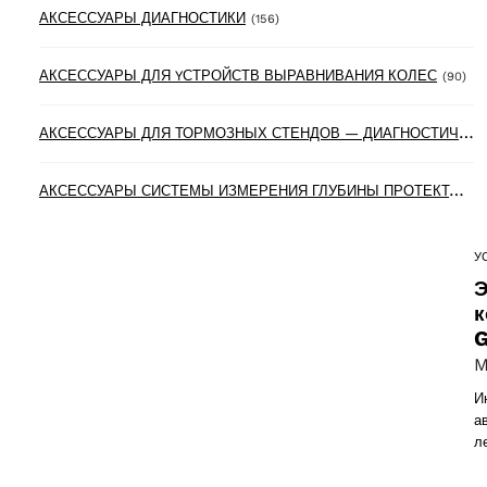
156 products
АКСЕССУАРЫ ДИАГНОСТИКИ
(156)
90 
АКСЕССУАРЫ ДЛЯ YСТРОЙСТВ ВЫРАВНИВАНИЯ КОЛЕС
(90)
А
КСЕССУАРЫ ДЛЯ ТОРМОЗНЫХ СТЕНДОВ — ДИАГНОСТИЧЕСКИХ ЛИНИЙ
А
КСЕССУАРЫ СИСТЕМЫ ИЗМЕРЕНИЯ ГЛУБИНЫ ПРОТЕКТОРА ШИН
У
Э
к
G
M
И
а
л