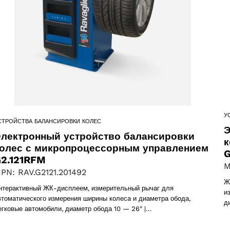
products
61 products
(61)
5 products
(5)
У
СТРОЙСТВА БАЛАНСИРОВКИ КОЛЕС
Э
лектронный устройство балансировки
к
олес с микропроцессорным управлением
G
2.121RFM
M
PN: RAV.G2121.201492
Ж
нтерактивный ЖК-дисплеем, измерительный рычаг для
и
втоматического измерения ширины колеса и диаметра обода,
д
егковые автомобили, диаметр обода 10 — 26″ |…