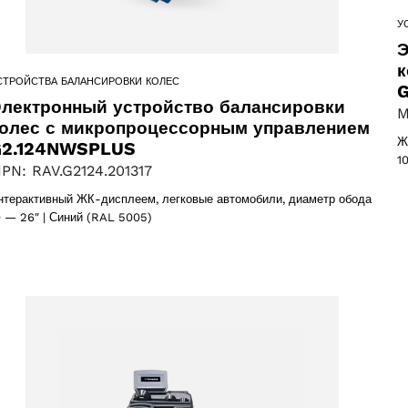
У
Э
к
СТРОЙСТВА БАЛАНСИРОВКИ КОЛЕС
G
лектронный устройство балансировки
M
олес с микропроцессорным управлением
Ж
G2.124NWSPLUS
1
PN: RAV.G2124.201317
нтерактивный ЖК-дисплеем, легковые автомобили, диаметр обода
Выберите Ваш регион
0 — 26″ | Синий (RAL 5005)
2 products
(2)
Выберите ваш язык
oducts