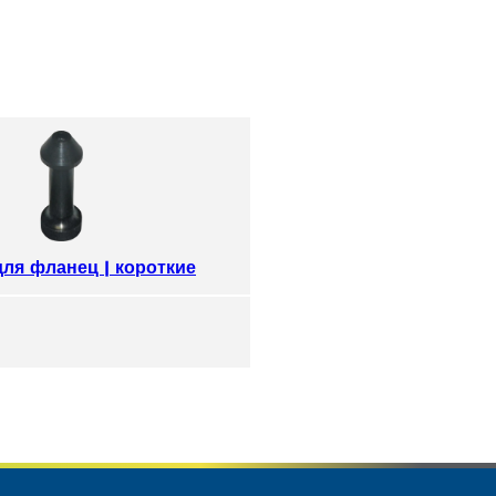
ля фланец | короткие