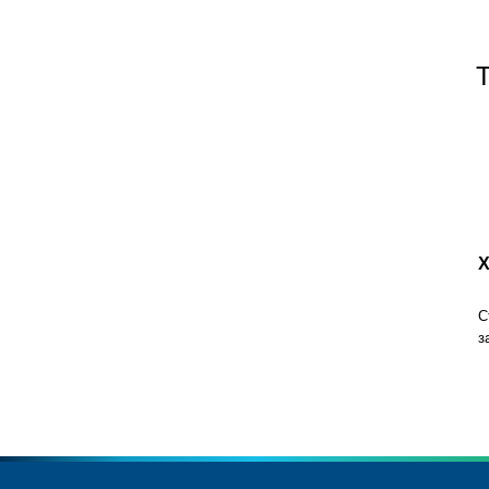
Х
С
з