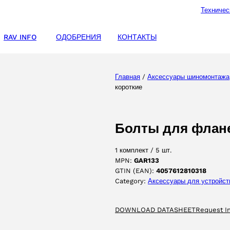
Техничес
RAV INFO
ОДОБРЕНИЯ
КОНТАКТЫ
Главная
/
Аксессуары шиномонтажа
короткие
Болты для флане
1 комплект / 5 шт.
MPN:
GAR133
GTIN (EAN):
4057612810318
Category:
Аксессуары для yстройст
DOWNLOAD DATASHEET
Request I