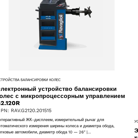
ПРИНЯТЬ
cts
ts
СТРОЙСТВА БАЛАНСИРОВКИ КОЛЕС
cts
лектронный устройство балансировки
олес с микропроцессорным управлением
 products
2.120R
PN: RAV.G2120.201515
ct
нтерактивный ЖК-дисплеем, измерительный рычаг для
У
втоматического измерения ширины колеса и диаметра обода,
Э
егковые автомобили, диаметр обода 10 — 26″ |…
6 products
к