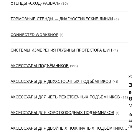
50 products
CТЕНДЫ «СХОД-РАЗВАЛ»
(50)
6 produ
ТОРМОЗНЫЕ СТЕНДЫ — ДИАГНОСТИЧЕСКИЕ ЛИНИИ
(6)
1 product
CONNECTED WORKSHOP
(1)
4 produc
СИСТЕМЫ ИЗМЕРЕНИЯ ГЛУБИНЫ ПРОТЕКТОРА ШИН
(4)
210 products
АКСЕССУАРЫ ПОДЪЁМНИКОВ
(210)
У
41 produ
АКСЕССУАРЫ ДЛЯ ДВУХСТОЕЧНЫХ ПОДЪЁМНИКОВ
(41)
Э
к
32
АКСЕССУАРЫ ДЛЯ ЧЕТЫРЕХСТОЕЧНЫХ ПОДЪЁМНИКОВ
G
(32)
M
1 produ
АКСЕССУАРЫ ДЛЯ КОРОТКОХОДНЫХ ПОДЪЕМНИКОВ
(1)
И
а
л
А
КСЕССУАРЫ ДЛЯ ДВОЙНЫХ НОЖНИЧНЫХ ПОДЪЁМНИКОВ
(6)