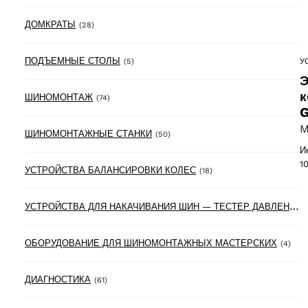
28 products
ДОМКРАТЫ
(28)
5 products
ПОДЪЕМНЫЕ СТОЛЫ
У
(5)
Э
к
74 products
ШИНОМОНТАЖ
(74)
M
50 products
ШИНОМОНТАЖНЫЕ СТАНКИ
(50)
И
1
18 products
УСТРОЙСТВА БАЛАНСИРОВКИ КОЛЕС
(18)
У
СТРОЙСТВА ДЛЯ НАКАЧИВАНИЯ ШИН — ТЕСТЕР ДАВЛЕНИЯ В ШИНАХ
4 pr
ОБОРУДОВАНИЕ ДЛЯ ШИНОМОНТАЖНЫХ МАСТЕРСКИХ
(4)
61 products
ДИАГНОСТИКА
(61)