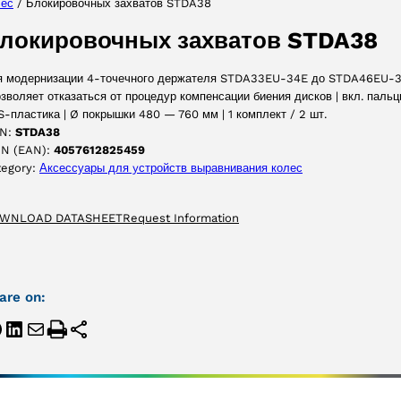
лес
/ Блокировочных захватов STDA38
ПРИНЯТЬ
локировочных захватов STDA38
я модернизации 4-точечного держателя STDA33EU-34E до STDA46EU-
озволяет отказаться от процедур компенсации биения дисков | вкл. паль
-пластика | Ø покрышки 480 — 760 мм | 1 комплект / 2 шт.
N:
STDA38
IN (EAN):
4057612825459
tegory:
Аксессуары для yстройств выравнивания колес
WNLOAD DATASHEET
Request Information
are on: