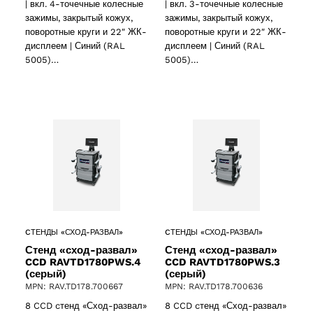
| вкл. 4-точечные колесные
| вкл. 3-точечные колесные
cts
зажимы, закрытый кожух,
зажимы, закрытый кожух,
поворотные круги и 22″ ЖК-
поворотные круги и 22″ ЖК-
дисплеем | Синий (RAL
дисплеем | Синий (RAL
5005)…
5005)…
CТЕНДЫ «СХОД-РАЗВАЛ»
CТЕНДЫ «СХОД-РАЗВАЛ»
Стенд «сход-развал»
Стенд «сход-развал»
CCD RAVTD1780PWS.4
CCD RAVTD1780PWS.3
(серый)
(серый)
MPN: RAV.TD178.700667
MPN: RAV.TD178.700636
8 CCD cтенд «Сход-развал»
8 CCD cтенд «Сход-развал»
oducts