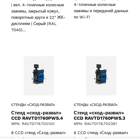
4-точечные колесные
| вкл. 4-точечные колесные
зажимы и передачей данных
зажимы, закрытый кожух,
по Wi-Fi
поворотные круги и 22″ ЖК-
дисплеем | Серый (RAL
ducts
7040)…
ducts
61 products
(61)
5 products
(5)
CТЕНДЫ «СХОД-РАЗВАЛ»
CТЕНДЫ «СХОД-РАЗВАЛ»
Стенд «сход-развал»
Стенд «сход-развал»
CCD RAVTD1760PWS.4
CCD RAVTD1760PWS.3
MPN: RAV.TD176.700100
MPN: RAV.TD176.700391
6 CCD cтенд «Сход-развал»
6 CCD cтенд «Сход-развал»
| вкл. 4-точечные колесные
| вкл. 3-точечные колесные