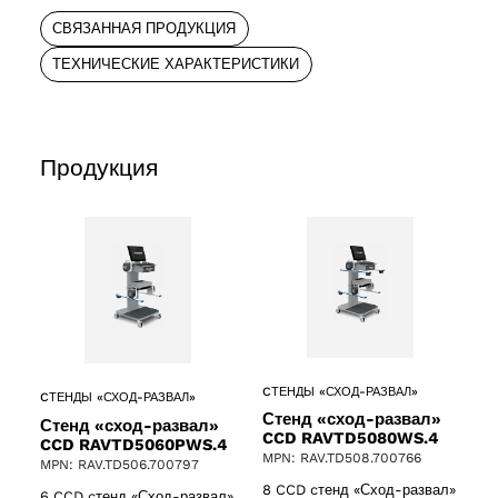
СВЯЗАННАЯ ПРОДУКЦИЯ
ТЕХНИЧЕСКИЕ ХАРАКТЕРИСТИКИ
Продукция
CТЕНДЫ «СХОД-РАЗВАЛ»
CТЕНДЫ «СХОД-РАЗВАЛ»
Стенд «сход-развал»
Стенд «сход-развал»
CCD RAVTD5080WS.4
CCD RAVTD5060PWS.4
MPN: RAV.TD508.700766
MPN: RAV.TD506.700797
ucts
8 CCD cтенд «Сход-развал»
6 CCD cтенд «Сход-развал»