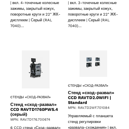
| вкл. 4-точечные колесные
| вкл. 3-точечные колесные
зажимы, закрытый кожух,
зажимы, закрытый кожух,
поворотные круги и 22″ ЖК-
поворотные круги и 22″ ЖК-
дисплеем | Серый (RAL
дисплеем | Серый (RAL
7040)…
7040)…
roducts
 products
CТЕНДЫ «СХОД-РАЗВАЛ»
ct
Стенд «сход-развал»
CCD RAVTD2.0WIFI |
CТЕНДЫ «СХОД-РАЗВАЛ»
Standard
Стенд «сход-развал»
MPN: RAV.TD2WF.701084
CCD RAVTD1760PWS.4
(серый)
Управляемый с планшета
MPN: RAV.TD176.700674
стенд регулировки
«развала-схождения» | вкл.
6 CCD cтенд «Сход-развал»