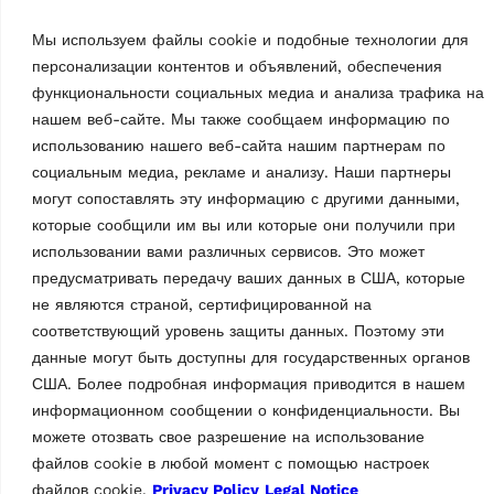
зажимы, закрытый кожух,
зажимы, закрытый кожух,
Мы используем файлы cookie и подобные технологии для
поворотные круги и 22″ ЖК-
поворотные круги и 22″ ЖК-
дисплеем | Синий (RAL
дисплеем | Синий (RAL
персонализации контентов и объявлений, обеспечения
5005)…
5005)…
функциональности социальных медиа и анализа трафика на
нашем веб-сайте. Мы также сообщаем информацию по
использованию нашего веб-сайта нашим партнерам по
социальным медиа, рекламе и анализу. Наши партнеры
могут сопоставлять эту информацию с другими данными,
которые сообщили им вы или которые они получили при
использовании вами различных сервисов. Это может
предусматривать передачу ваших данных в США, которые
не являются страной, сертифицированной на
соответствующий уровень защиты данных. Поэтому эти
данные могут быть доступны для государственных органов
CТЕНДЫ «СХОД-РАЗВАЛ»
США. Более подробная информация приводится в нашем
Стенд «сход-развал»
CCD RAVTD1760PWS.3
информационном сообщении о конфиденциальности. Вы
(серый)
можете отозвать свое разрешение на использование
MPN: RAV.TD176.700643
файлов cookie в любой момент с помощью настроек
6 CCD cтенд «Сход-развал»
файлов cookie.
Privacy Policy
Legal Notice