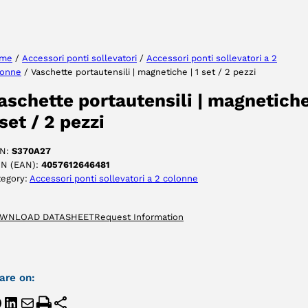
me
/
Accessori ponti sollevatori
/
Accessori ponti sollevatori a 2
lonne
/ Vaschette portautensili | magnetiche | 1 set / 2 pezzi
ACCETTA
aschette portautensili | magnetiche
 set / 2 pezzi
N:
S370A27
IN (EAN):
4057612646481
tegory:
Accessori ponti sollevatori a 2 colonne
WNLOAD DATASHEET
Request Information
are on: