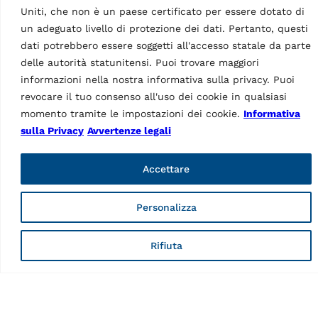
Uniti, che non è un paese certificato per essere dotato di
un adeguato livello di protezione dei dati. Pertanto, questi
dati potrebbero essere soggetti all'accesso statale da parte
delle autorità statunitensi. Puoi trovare maggiori
informazioni nella nostra informativa sulla privacy. Puoi
Marchio di Vehicle Service Group (VSG), Ravaglioli è leader
revocare il tuo consenso all'uso dei cookie in qualsiasi
europeo nella produzione di sollevatori per veicoli,
momento tramite le impostazioni dei cookie.
Informativa
attrezzature per gommisti e diagnosi (controllo del veicolo
sulla Privacy
Avvertenze legali
e assetto ruote).
Accettare
Informazioni
Azienda
Personalizza
Contatti
Supporto tecnico
o
Web Order
Rifiuta
Marketing Login
Pagine
Informativa sulla Privacy