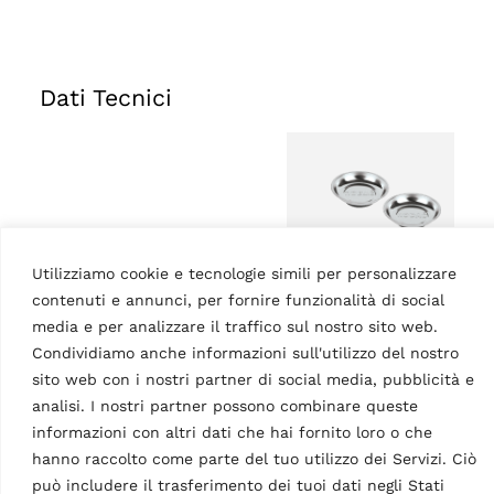
Dati Tecnici
Utilizziamo cookie e tecnologie simili per personalizzare
Vaschette
contenuti e annunci, per fornire funzionalità di social
portautensili |
media e per analizzare il traffico sul nostro sito web.
magnetiche | 1 set / 2
Condividiamo anche informazioni sull'utilizzo del nostro
pezzi
Caratteristiche
sito web con i nostri partner di social media, pubblicità e
Paese di origine, dogana
IT
analisi. I nostri partner possono combinare queste
informazioni con altri dati che hai fornito loro o che
hanno raccolto come parte del tuo utilizzo dei Servizi. Ciò
può includere il trasferimento dei tuoi dati negli Stati