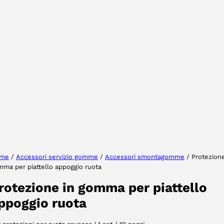
Selezionare la regione
Seleziona lingua
me
/
Accessori servizio gomme
/
Accessori smontagomme
/ Protezione
ma per piattello appoggio ruota
ACCETTA
rotezione in gomma per piattello
ppoggio ruota