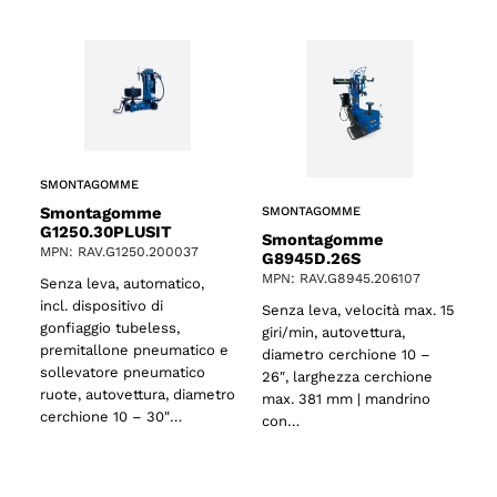
SMONTAGOMME
Smontagomme
SMONTAGOMME
G1250.30PLUSIT
Smontagomme
MPN: RAV.G1250.200037
G8945D.26S
MPN: RAV.G8945.206107
Senza leva, automatico,
incl. dispositivo di
Senza leva, velocità max. 15
gonfiaggio tubeless,
giri/min, autovettura,
premitallone pneumatico e
diametro cerchione 10 –
sollevatore pneumatico
26″, larghezza cerchione
ruote, autovettura, diametro
max. 381 mm | mandrino
cerchione 10 – 30″…
con…