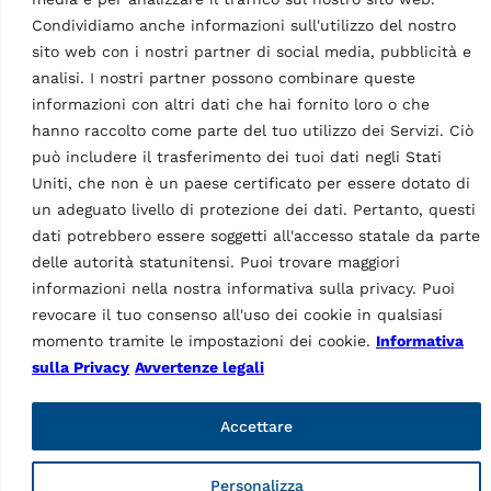
Dati Tecnici
Condividiamo anche informazioni sull'utilizzo del nostro
sito web con i nostri partner di social media, pubblicità e
analisi. I nostri partner possono combinare queste
informazioni con altri dati che hai fornito loro o che
hanno raccolto come parte del tuo utilizzo dei Servizi. Ciò
o
può includere il trasferimento dei tuoi dati negli Stati
Uniti, che non è un paese certificato per essere dotato di
Protezione in gomma
un adeguato livello di protezione dei dati. Pertanto, questi
per piattello appoggio
dati potrebbero essere soggetti all'accesso statale da parte
ruota
Caratteristiche
delle autorità statunitensi. Puoi trovare maggiori
informazioni nella nostra informativa sulla privacy. Puoi
Paese di origine, dogana
IT
revocare il tuo consenso all'uso dei cookie in qualsiasi
momento tramite le impostazioni dei cookie.
Informativa
sulla Privacy
Avvertenze legali
Accettare
Personalizza