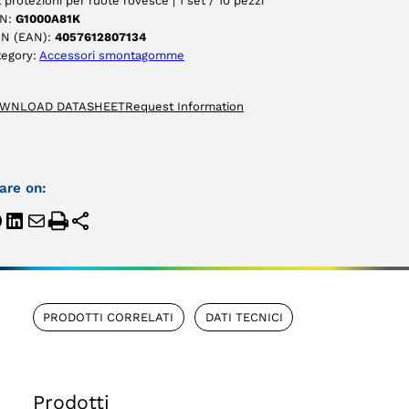
 protezioni per ruote rovesce | 1 set / 10 pezzi
N:
G1000A81K
IN (EAN):
4057612807134
tegory:
Accessori smontagomme
WNLOAD DATASHEET
Request Information
are on:
PRODOTTI CORRELATI
DATI TECNICI
Prodotti