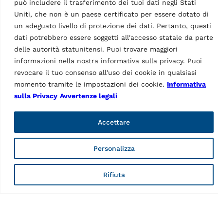
può includere il trasferimento dei tuoi dati negli Stati
Uniti, che non è un paese certificato per essere dotato di
un adeguato livello di protezione dei dati. Pertanto, questi
dati potrebbero essere soggetti all'accesso statale da parte
delle autorità statunitensi. Puoi trovare maggiori
informazioni nella nostra informativa sulla privacy. Puoi
Prolunga tubo
flessibile
Caratteristiche
revocare il tuo consenso all'uso dei cookie in qualsiasi
momento tramite le impostazioni dei cookie.
Informativa
Lunghezza
5m
sulla Privacy
Avvertenze legali
Paese di origine, dogana
IT
Accettare
Personalizza
Rifiuta
o