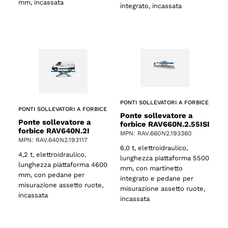
mm, incassata
integrato, incassata
PONTI SOLLEVATORI A FORBICE
PONTI SOLLEVATORI A FORBICE
Ponte sollevatore a
Ponte sollevatore a
forbice RAV660N.2.55ISI
forbice RAV640N.2I
MPN: RAV.660N2.193360
MPN: RAV.640N2.193117
6,0 t, elettroidraulico,
4,2 t, elettroidraulico,
lunghezza piattaforma 5500
lunghezza piattaforma 4600
mm, con martinetto
mm, con pedane per
integrato e pedane per
misurazione assetto ruote,
misurazione assetto ruote,
incassata
incassata