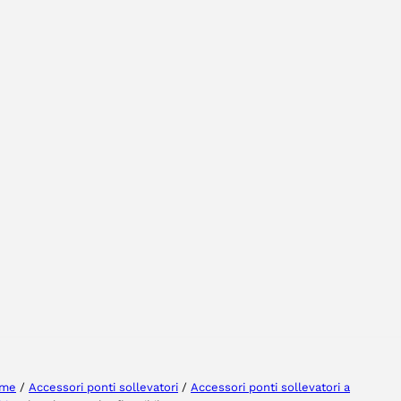
Selezionare la regione
Seleziona lingua
me
/
Accessori ponti sollevatori
/
Accessori ponti sollevatori a