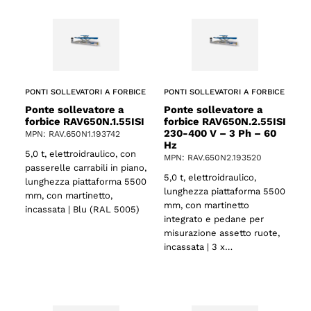
PONTI SOLLEVATORI A FORBICE
PONTI SOLLEVATORI A FORBICE
Ponte sollevatore a
Ponte sollevatore a
forbice RAV650N.1.55ISI
forbice RAV650N.2.55ISI
230-400 V – 3 Ph – 60
MPN: RAV.650N1.193742
Hz
5,0 t, elettroidraulico, con
MPN: RAV.650N2.193520
passerelle carrabili in piano,
5,0 t, elettroidraulico,
lunghezza piattaforma 5500
lunghezza piattaforma 5500
mm, con martinetto,
mm, con martinetto
incassata | Blu (RAL 5005)
integrato e pedane per
misurazione assetto ruote,
incassata | 3 x…