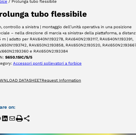
bice
/ Prolunga tubo flessibile
ACCETTA
rolunga tubo flessibile
, controllo a sinistra | montaggio dell’unità operativa in una posizione
ciale – nella direzione di marcia «a sinistra» della piattaforma, a distanz
5 m | adatto per RAV.640N1.193278, RAV.640N2.193117, RAV.640N1.193391,
.650N1.193742, RAV.650N2.193858, RAV.650N2.193520, RAV.650N2.193667
V.660N2.193360 e RAV.650N2.193384
N:
S650.1SIC/S/5
tegory:
Accessori ponti sollevatori a forbice
WNLOAD DATASHEET
Request Information
are on: