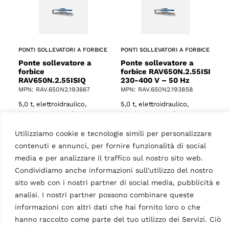
PONTI SOLLEVATORI A FORBICE
PONTI SOLLEVATORI A FORBICE
Ponte sollevatore a
Ponte sollevatore a
forbice
forbice RAV650N.2.55ISI
RAV650N.2.55ISIQ
230-400 V – 50 Hz
MPN: RAV.650N2.193667
MPN: RAV.650N2.193858
5,0 t, elettroidraulico,
5,0 t, elettroidraulico,
lunghezza piattaforma 5500
lunghezza piattaforma 5500
mm, con martinetto
mm, con martinetto
Utilizziamo cookie e tecnologie simili per personalizzare
integrato, pedane per
integrato e pedane per
o
misurazione assetto ruote e
misurazione assetto ruote,
contenuti e annunci, per fornire funzionalità di social
TEq-Link, incassata
incassata | 230 V…
media e per analizzare il traffico sul nostro sito web.
Condividiamo anche informazioni sull'utilizzo del nostro
sito web con i nostri partner di social media, pubblicità e
analisi. I nostri partner possono combinare queste
Dati Tecnici
informazioni con altri dati che hai fornito loro o che
hanno raccolto come parte del tuo utilizzo dei Servizi. Ciò