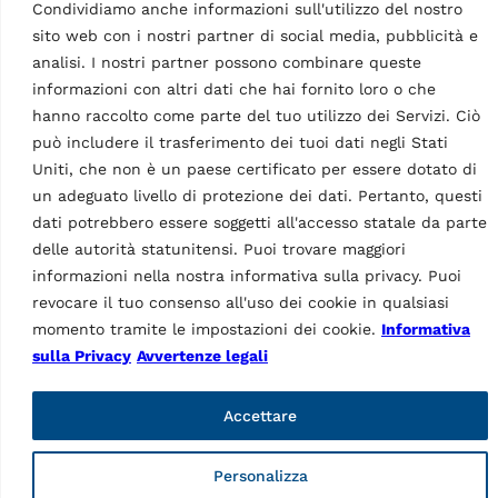
Condividiamo anche informazioni sull'utilizzo del nostro
sito web con i nostri partner di social media, pubblicità e
analisi. I nostri partner possono combinare queste
informazioni con altri dati che hai fornito loro o che
hanno raccolto come parte del tuo utilizzo dei Servizi. Ciò
Marchio di Vehicle Service Group (VSG), Ravaglioli è leader
può includere il trasferimento dei tuoi dati negli Stati
europeo nella produzione di sollevatori per veicoli,
Uniti, che non è un paese certificato per essere dotato di
attrezzature per gommisti e diagnosi (controllo del veicolo
un adeguato livello di protezione dei dati. Pertanto, questi
e assetto ruote).
dati potrebbero essere soggetti all'accesso statale da parte
delle autorità statunitensi. Puoi trovare maggiori
Informazioni
informazioni nella nostra informativa sulla privacy. Puoi
Azienda
revocare il tuo consenso all'uso dei cookie in qualsiasi
Contatti
momento tramite le impostazioni dei cookie.
Informativa
Supporto tecnico
sulla Privacy
Avvertenze legali
Web Order
Marketing Login
Accettare
Pagine
Informativa sulla Privacy
Personalizza
Avvertenze legali