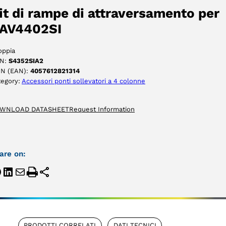
ACCETTA
it di rampe di attraversamento per
AV4402SI
oppia
N:
S4352SIA2
IN (EAN):
4057612821314
tegory:
Accessori ponti sollevatori a 4 colonne
WNLOAD DATASHEET
Request Information
are on:
PRODOTTI CORRELATI
DATI TECNICI