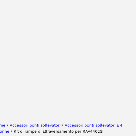
Selezionare la regione
Seleziona lingua
me
/
Accessori ponti sollevatori
/
Accessori ponti sollevatori a 4
lonne
/ Kit di rampe di attraversamento per RAV4402SI