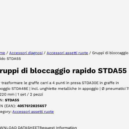
Seleziona lingua
me
/
Accessori diagnosi
/
Accessori assetti ruote
/ Gruppi di bloccaggio
pido STDA55
ACCETTA
ruppi di bloccaggio rapido STDA55
 trasformare le graffe carri a 4 punti in presa STDA30E in graffe in
oggio STDA48E | incl. unghiette metalliche in appoggio | Ø pneumatici 
220 mm | 1 set / 2 pezzi
N:
STDA55
IN (EAN):
4057612825657
tegory:
Accessori assetti ruote
WNLOAD DATASHEET
Request Information