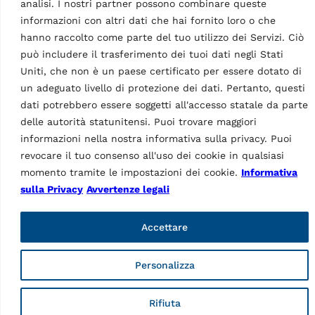
analisi. I nostri partner possono combinare queste
RAVTD 8060P TWS.4
(grigio)
informazioni con altri dati che hai fornito loro o che
MPN: RAV.TD806.700537
hanno raccolto come parte del tuo utilizzo dei Servizi. Ciò
6 CCD assetto ruote
può includere il trasferimento dei tuoi dati negli Stati
autocarro, con sensori
o
Uniti, che non è un paese certificato per essere dotato di
standard | incl. graffe a 4
un adeguato livello di protezione dei dati. Pertanto, questi
punti, cabinato chiuso, piatti
dati potrebbero essere soggetti all'accesso statale da parte
rotanti e 22″…
delle autorità statunitensi. Puoi trovare maggiori
informazioni nella nostra informativa sulla privacy. Puoi
revocare il tuo consenso all'uso dei cookie in qualsiasi
momento tramite le impostazioni dei cookie.
Informativa
Dati Tecnici
sulla Privacy
Avvertenze legali
Accettare
Personalizza
Gruppi di bloccaggio
Rifiuta
rapido STDA55
Caratteristiche