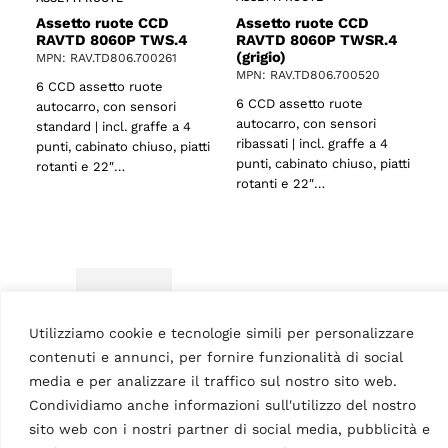
o
Assetto ruote CCD
Assetto ruote CCD
RAVTD 8060P TWSR.4
RAVTD 8060P TWS.4
(grigio)
MPN: RAV.TD806.700261
MPN: RAV.TD806.700520
6 CCD assetto ruote
6 CCD assetto ruote
autocarro, con sensori
autocarro, con sensori
standard | incl. graffe a 4
ribassati | incl. graffe a 4
punti, cabinato chiuso, piatti
punti, cabinato chiuso, piatti
rotanti e 22″…
rotanti e 22″…
Utilizziamo cookie e tecnologie simili per personalizzare
contenuti e annunci, per fornire funzionalità di social
media e per analizzare il traffico sul nostro sito web.
Condividiamo anche informazioni sull'utilizzo del nostro
ASSETTI RUOTE
sito web con i nostri partner di social media, pubblicità e
Assetto ruote CCD