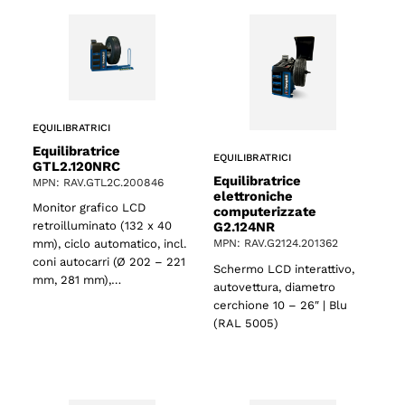
EQUILIBRATRICI
Equilibratrice
EQUILIBRATRICI
GTL2.120NRC
Equilibratrice
MPN: RAV.GTL2C.200846
elettroniche
Monitor grafico LCD
computerizzate
G2.124NR
retroilluminato (132 x 40
MPN: RAV.G2124.201362
mm), ciclo automatico, incl.
coni autocarri (Ø 202 – 221
Schermo LCD interattivo,
mm, 281 mm),…
autovettura, diametro
o
cerchione 10 – 26″ | Blu
(RAL 5005)