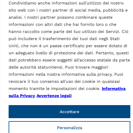
Condividiamo anche informazioni sull'utilizzo del nostro
sito web con i nostri partner di social media, pubblicità e
ACCESSORI EQUILIBRATRICI
ACCESSORI EQUILIBRATRICI
analisi. I nostri partner possono combinare queste
Albero di centraggio per
Albero di centraggio per
informazioni con altri dati che hai fornito loro o che
moto | Ø 10 mm
moto | Ø 12 mm
hanno raccolto come parte del tuo utilizzo dei Servizi. Ciò
MPN: GAR356
MPN: GAR182N
può includere il trasferimento dei tuoi dati negli Stati
Completo di ghiera, 2 coni,
Completo di ghiera, 2 coni,
Uniti, che non è un paese certificato per essere dotato di
6 distanziali e 2 bussole |
6 distanziali e 2 bussole |
un adeguato livello di protezione dei dati. Pertanto, questi
GAR181N o GAR354
GAR181N o GAR354
dati potrebbero essere soggetti all'accesso statale da parte
richiesto
richiesto
delle autorità statunitensi. Puoi trovare maggiori
informazioni nella nostra informativa sulla privacy. Puoi
revocare il tuo consenso all'uso dei cookie in qualsiasi
momento tramite le impostazioni dei cookie.
Informativa
sulla Privacy
Avvertenze legali
Accettare
ACCESSORI EQUILIBRATRICI
ACCESSORI EQUILIBRATRICI
Albero di centraggio per
Albero di centraggio per
moto | lungo, Ø 14 mm
Personalizza
moto con forcellone
MPN: GAR184N