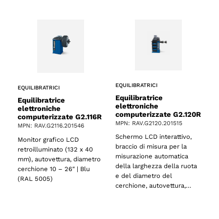
EQUILIBRATRICI
EQUILIBRATRICI
Equilibratrice
Equilibratrice
elettroniche
elettroniche
computerizzate G2.120R
computerizzate G2.116R
MPN: RAV.G2120.201515
MPN: RAV.G2116.201546
Schermo LCD interattivo,
Monitor grafico LCD
braccio di misura per la
retroilluminato (132 x 40
misurazione automatica
mm), autovettura, diametro
della larghezza della ruota
cerchione 10 – 26″ | Blu
e del diametro del
(RAL 5005)
cerchione, autovettura,…