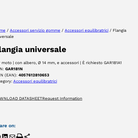
Seleziona lingua
me
/
Accessori servizio gomme
/
Accessori equilibratrici
/ Flangia
versale
ACCETTA
langia universale
 moto | con albero, Ø 14 mm, e accessori | È richiesto GAR181A1
N:
GAR181N
IN (EAN):
4057612810653
tegory:
Accessori equilibratrici
WNLOAD DATASHEET
Request Information
are on: