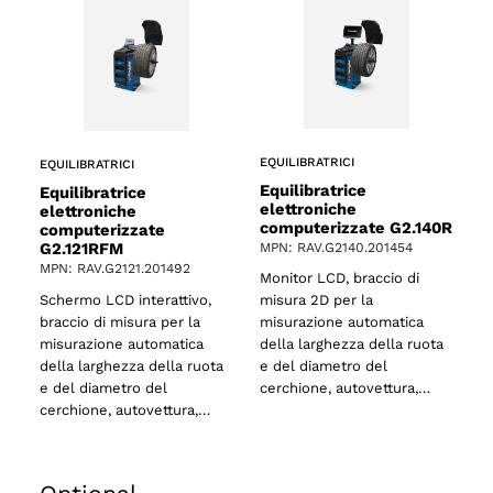
EQUILIBRATRICI
EQUILIBRATRICI
Equilibratrice
Equilibratrice
elettroniche
elettroniche
computerizzate G2.140R
computerizzate
G2.121RFM
MPN: RAV.G2140.201454
MPN: RAV.G2121.201492
Monitor LCD, braccio di
Schermo LCD interattivo,
misura 2D per la
braccio di misura per la
misurazione automatica
misurazione automatica
della larghezza della ruota
della larghezza della ruota
e del diametro del
e del diametro del
cerchione, autovettura,…
cerchione, autovettura,…
o