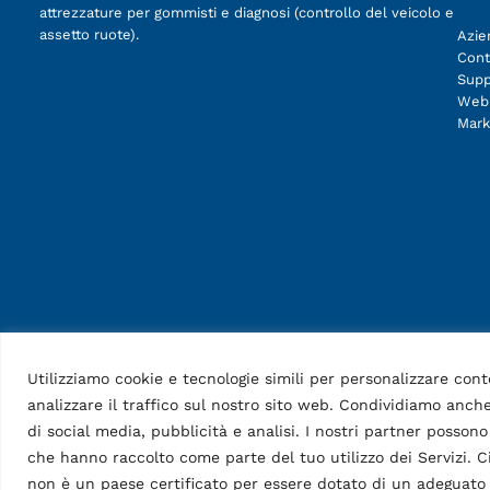
attrezzature per gommisti e diagnosi (controllo del veicolo e
assetto ruote).
Azie
Cont
Supp
Web
Mark
Utilizziamo cookie e tecnologie simili per personalizzare cont
analizzare il traffico sul nostro sito web. Condividiamo anche
di social media, pubblicità e analisi. I nostri partner posson
che hanno raccolto come parte del tuo utilizzo dei Servizi. Ci
non è un paese certificato per essere dotato di un adeguato l