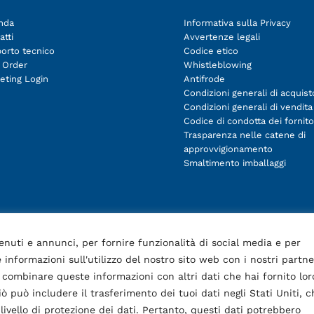
nda
Informativa sulla Privacy
atti
Avvertenze legali
orto tecnico
Codice etico
 Order
Whistleblowing
eting Login
Antifrode
Condizioni generali di acquist
Condizioni generali di vendita
Codice di condotta dei fornito
Trasparenza nelle catene di
approvvigionamento
Smaltimento imballaggi
enuti e annunci, per fornire funzionalità di social media e per
 informazioni sull'utilizzo del nostro sito web con i nostri partne
o combinare queste informazioni con altri dati che hai fornito lor
ò può includere il trasferimento dei tuoi dati negli Stati Uniti, c
ivello di protezione dei dati. Pertanto, questi dati potrebbero