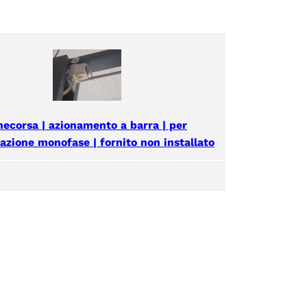
necorsa | azionamento a barra | per
azione monofase | fornito non installato