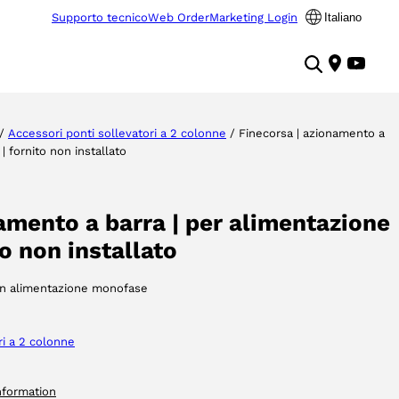
Supporto tecnico
Web Order
Marketing Login
Italiano
/
Accessori ponti sollevatori a 2 colonne
/ Finecorsa | azionamento a
 fornito non installato
amento a barra | per alimentazione
o non installato
 con alimentazione monofase
ri a 2 colonne
nformation