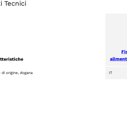
i Tecnici
Fi
aliment
tteristiche
 di origine, dogana
IT