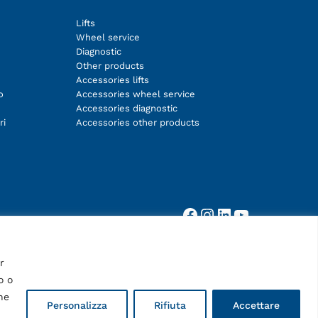
Lifts
Wheel service
Diagnostic
Other products
Accessories lifts
o
Accessories wheel service
Accessories diagnostic
ri
Accessories other products
Facebook
Instagram
LinkedIn
YouTube
r
o o
he
Personalizza
Rifiuta
Accettare