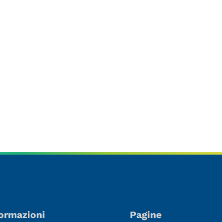
otto
ormazioni
Pagine