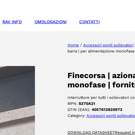
RAV INFO
OMOLOGAZIONI
CONTATTI
Home
/
Accessori ponti sollevatori
barra | per alimentazione monofase |
Finecorsa | azion
monofase | fornit
Interruttore per tutti i sollevatori
MPN:
S370A21
GTIN (EAN):
4057612820973
Category:
Accessori ponti sollevato
DOWNLOAD DATASHEET
Request I