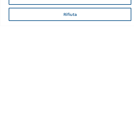
Dati Tecnici
Rifiuta
Dado di serraggio
rapido con anello
pressore
Caratteristiche
Paese di origine, dogana
IT