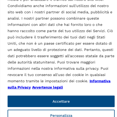
Condividiamo anche informazioni sull'utilizzo del nostro
sito web con i nostri partner di social media, pubblicità e
analisi. I nostri partner possono combinare queste
informazioni con altri dati che hai fornito loro o che
hanno raccolto come parte del tuo utilizzo dei Servizi. Ciò
può includere il trasferimento dei tuoi dati negli Stati
Uniti, che non è un paese certificato per essere dotato di
EQUILIBRATRICI
EQUILIBRATRICI
un adeguato livello di protezione dei dati. Pertanto, questi
Equilibratrice
Equilibratrice
elettroniche
dati potrebbero essere soggetti all'accesso statale da parte
elettroniche
computerizzate G3.150
delle autorità statunitensi. Puoi trovare maggiori
computerizzate G3.150S
MPN: RAV.G3150.201584
MPN: RAV.G3150.201539
informazioni nella nostra informativa sulla privacy. Puoi
3D, Monitor LCD 22″,
revocare il tuo consenso all'uso dei cookie in qualsiasi
3D, Monitor LCD 22″,
autovettura, diametro
autovettura, diametro
momento tramite le impostazioni dei cookie.
Informativa
cerchione 10 – 26″,
cerchione 10 – 26″,
sulla Privacy
Avvertenze legali
diametro max. ruota 43″ |
diametro max. ruota 43″ |
Blu (RAL 5005)
Blu (RAL 5005)
Accettare
Personalizza