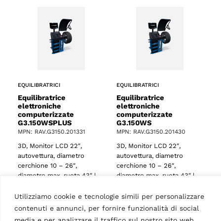
EQUILIBRATRICI
EQUILIBRATRICI
Equilibratrice
Equilibratrice
elettroniche
elettroniche
computerizzate
computerizzate
G3.150WSPLUS
G3.150WS
MPN: RAV.G3150.201331
MPN: RAV.G3150.201430
3D, Monitor LCD 22″,
3D, Monitor LCD 22″,
o
autovettura, diametro
autovettura, diametro
cerchione 10 – 26″,
cerchione 10 – 26″,
diametro max. ruota 43″ |
diametro max. ruota 43″ |
Blu (RAL 5005)
Blu (RAL 5005)
Utilizziamo cookie e tecnologie simili per personalizzare
contenuti e annunci, per fornire funzionalità di social
media e per analizzare il traffico sul nostro sito web.