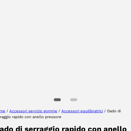
Selezionare la regione
Seleziona lingua
me
/
Accessori servizio gomme
/
Accessori equilibratrici
/ Dado di
raggio rapido con anello pressore
ACCETTA
ado di serraggio rapido con anello