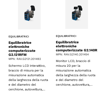
EQUILIBRATRICI
EQUILIBRATRICI
Equilibratrice
Equilibratrice
elettroniche
elettroniche
computerizzate G2.140R
computerizzate
o
G2.121RFM
MPN: RAV.G2140.201454
MPN: RAV.G2121.201492
Monitor LCD, braccio di
Schermo LCD interattivo,
misura 2D per la
braccio di misura per la
misurazione automatica
misurazione automatica
della larghezza della ruota
della larghezza della ruota
e del diametro del
e del diametro del
cerchione, autovettura,…
cerchione, autovettura,…