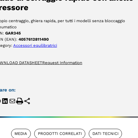
ressore
pio centraggio, ghiera rapida, per tutti i modelli senza bloccaggio
eumatico
N:
GAR345
IN (EAN):
4057612811490
tegory:
Accessori equilibratrici
WNLOAD DATASHEET
Request Information
are on:
MEDIA
PRODOTTI CORRELATI
DATI TECNICI