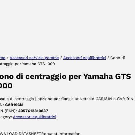
Seleziona lingua
me
/
Accessori servizio gomme
/
Accessori equilibratrici
/ Cono di
ntraggio per Yamaha GTS 1000
ACCETTA
ono di centraggio per Yamaha GTS
000
sola di centraggio | opzione per flangia universale GAR181N o GAR191N
N:
GAR196N
IN (EAN):
4057612810837
tegory:
Accessori equilibratrici
WNLOAD DATASHEET
Request Information