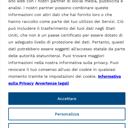
sito web con i nostri partner di social media, pubblicità e
elettroniche
analisi. I nostri partner possono combinare queste
computerizzate G2.140R
informazioni con altri dati che hai fornito loro o che
MPN: RAV.G2140.201454
hanno raccolto come parte del tuo utilizzo dei Servizi. Ciò
Monitor LCD, braccio di
o
può includere il trasferimento dei tuoi dati negli Stati
misura 2D per la
misurazione automatica
Uniti, che non è un paese certificato per essere dotato di
della larghezza della ruota
un adeguato livello di protezione dei dati. Pertanto, questi
e del diametro del
dati potrebbero essere soggetti all'accesso statale da parte
cerchione, autovettura,…
delle autorità statunitensi. Puoi trovare maggiori
informazioni nella nostra informativa sulla privacy. Puoi
revocare il tuo consenso all'uso dei cookie in qualsiasi
momento tramite le impostazioni dei cookie.
Informativa
Dati Tecnici
sulla Privacy
Avvertenze legali
Accettare
Personalizza