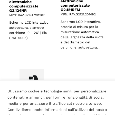
elettroniche
elettroniche
o
computerizzate
computerizzate
G2.121RFM
G2.124NR
MPN: RAV.G2121.201492
MPN: RAV.G2124.201362
Schermo LCD interattivo,
Schermo LCD interattivo,
braccio di misura per la
autovettura, diametro
misurazione automatica
cerchione 10 – 26″ | Blu
della larghezza della ruota
(RAL 5005)
e del diametro del
cerchione, autovettura,…
Utilizziamo cookie e tecnologie simili per personalizzare
contenuti e annunci, per fornire funzionalità di social
media e per analizzare il traffico sul nostro sito web.
EQUILIBRATRICI
Condividiamo anche informazioni sull'utilizzo del nostro
Equilibratrice