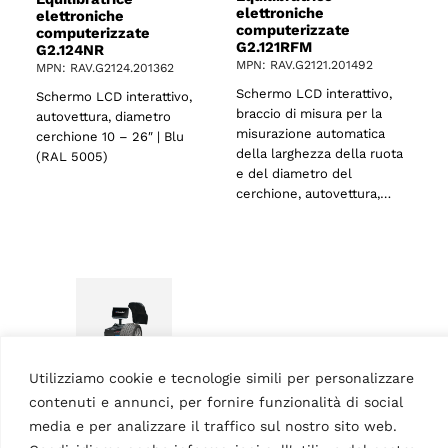
elettroniche
elettroniche
o
computerizzate
computerizzate
G2.121RFM
G2.124NR
MPN: RAV.G2121.201492
MPN: RAV.G2124.201362
Schermo LCD interattivo,
Schermo LCD interattivo,
braccio di misura per la
autovettura, diametro
misurazione automatica
cerchione 10 – 26″ | Blu
della larghezza della ruota
(RAL 5005)
e del diametro del
cerchione, autovettura,…
Utilizziamo cookie e tecnologie simili per personalizzare
contenuti e annunci, per fornire funzionalità di social
media e per analizzare il traffico sul nostro sito web.
EQUILIBRATRICI