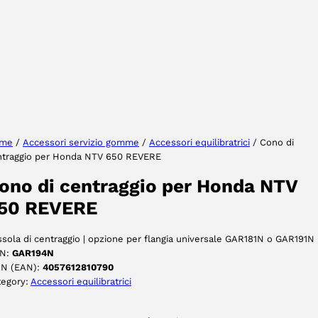
Selezionare la regione
Seleziona lingua
me
/
Accessori servizio gomme
/
Accessori equilibratrici
/ Cono di
ntraggio per Honda NTV 650 REVERE
ACCETTA
ono di centraggio per Honda NTV
50 REVERE
sola di centraggio | opzione per flangia universale GAR181N o GAR191N
N:
GAR194N
IN (EAN):
4057612810790
tegory:
Accessori equilibratrici