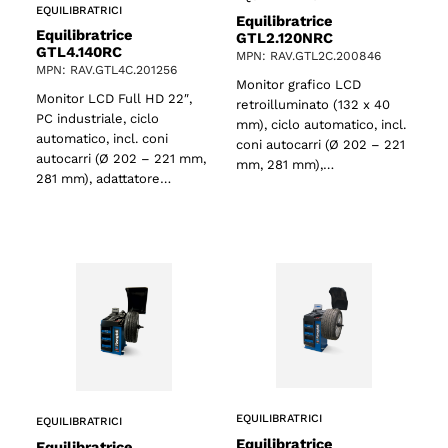
EQUILIBRATRICI
Equilibratrice
Equilibratrice
GTL2.120NRC
GTL4.140RC
MPN: RAV.GTL2C.200846
MPN: RAV.GTL4C.201256
Monitor grafico LCD
Monitor LCD Full HD 22″,
retroilluminato (132 x 40
PC industriale, ciclo
mm), ciclo automatico, incl.
automatico, incl. coni
coni autocarri (Ø 202 – 221
autocarri (Ø 202 – 221 mm,
mm, 281 mm),…
281 mm), adattatore…
EQUILIBRATRICI
EQUILIBRATRICI
Equilibratrice
Equilibratrice