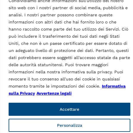
Condividiamo anche informazioni sull'utilizzo del nostro
Equilibratrice
elettroniche
sito web con i nostri partner di social media, pubblicità e
computerizzate G2.140R
analisi. I nostri partner possono combinare queste
MPN: RAV.G2140.201454
informazioni con altri dati che hai fornito loro o che
Monitor LCD, braccio di
hanno raccolto come parte del tuo utilizzo dei Servizi. Ciò
o
misura 2D per la
può includere il trasferimento dei tuoi dati negli Stati
misurazione automatica
Uniti, che non è un paese certificato per essere dotato di
della larghezza della ruota
e del diametro del
un adeguato livello di protezione dei dati. Pertanto, questi
cerchione, autovettura,…
dati potrebbero essere soggetti all'accesso statale da parte
delle autorità statunitensi. Puoi trovare maggiori
informazioni nella nostra informativa sulla privacy. Puoi
revocare il tuo consenso all'uso dei cookie in qualsiasi
momento tramite le impostazioni dei cookie.
Informativa
Dati Tecnici
sulla Privacy
Avvertenze legali
Accettare
Personalizza