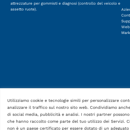
attrezzature per gommisti e diagnosi (controllo del veicolo e
assetto ruote).
Azie
Cont
Supp
Web
Mark
Utilizziamo cookie e tecnologie simili per personalizzare cont
analizzare il traffico sul nostro sito web. Condividiamo anche
di social media, pubblicità e analisi. I nostri partner posson
che hanno raccolto come parte del tuo utilizzo dei Servizi. Ci
non è un paese certificato per essere dotato di un adeguato l