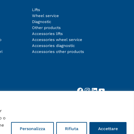
Lifts
Wheel service
Diagnostic
Other products
Accessories lifts
o
Accessories wheel service
Accessories diagnostic
ri
Accessories other products
Facebook
Instagram
LinkedIn
YouTube
r
o o
he
Personalizza
Rifiuta
Accettare