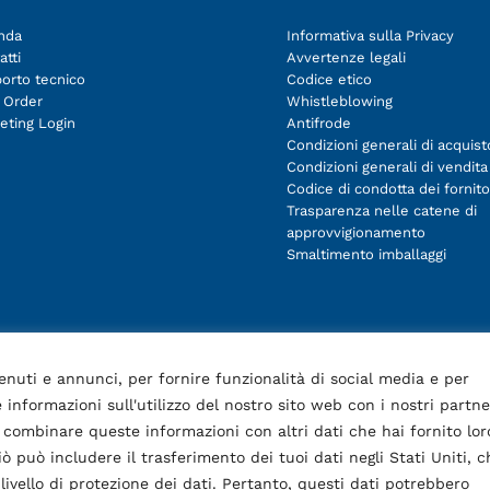
nda
Informativa sulla Privacy
atti
Avvertenze legali
orto tecnico
Codice etico
 Order
Whistleblowing
eting Login
Antifrode
Condizioni generali di acquist
Condizioni generali di vendita
Codice di condotta dei fornito
Trasparenza nelle catene di
approvvigionamento
Smaltimento imballaggi
enuti e annunci, per fornire funzionalità di social media e per
 informazioni sull'utilizzo del nostro sito web con i nostri partne
o combinare queste informazioni con altri dati che hai fornito lor
ò può includere il trasferimento dei tuoi dati negli Stati Uniti, c
ivello di protezione dei dati. Pertanto, questi dati potrebbero