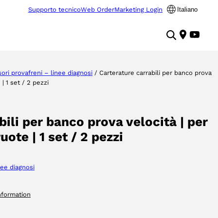
Supporto tecnico
Web Order
Marketing Login
Italiano
ori provafreni – linee diagnosi
/ Carterature carrabili per banco prova
 | 1 set / 2 pezzi
bili per banco prova velocità | per
ruote | 1 set / 2 pezzi
nee diagnosi
nformation