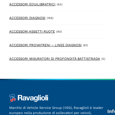
63 prodotto
ACCESSORI EQUILIBRATRICI
(63)
156 prodotto
ACCESSORI DIAGNOSI
(156)
90 prodotto
ACCESSORI ASSETTI RUOTE
(90)
61 prodotto
ACCESSORI PROVAFRENI – LINEE DIAGNOSI
(61)
5 prod
ACCESSORI MISURATORI DI PROFONDITÀ BATTISTRADA
(5)
Marchio di Vehicle Service Group (VSG), Ravaglioli è leader
Inf
europeo nella produzione di sollevatori per veicoli,