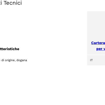
i Tecnici
Cartera
per v
tteristiche
 di origine, dogana
IT