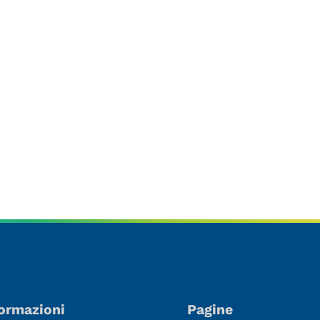
otto
ormazioni
Pagine