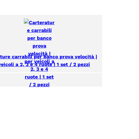
ture carrabili per banco prova velocità |
eicoli a 2, 3 e 4 ruote | 1 set / 2 pezzi