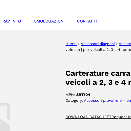
RAV INFO
OMOLOGAZIONI
CONTATTI
Home
/
Accessori diagnosi
/
Access
velocità | per veicoli a 2, 3 e 4 ruote
Carterature carra
veicoli a 2, 3 e 4 
MPN:
SRT104
Category:
Accessori provafreni – li
DOWNLOAD DATASHEET
Request I