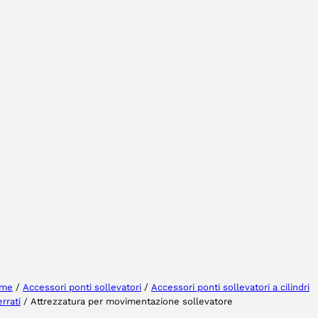
Selezionare la regione
Seleziona lingua
me
/
Accessori ponti sollevatori
/
Accessori ponti sollevatori a cilindri
errati
/ Attrezzatura per movimentazione sollevatore