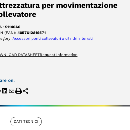
ACCETTA
ttrezzatura per movimentazione
ollevatore
N:
S1140A6
IN (EAN):
4057612819571
tegory:
Accessori ponti sollevatori a cilindri interrati
WNLOAD DATASHEET
Request Information
are on:
DATI TECNICI