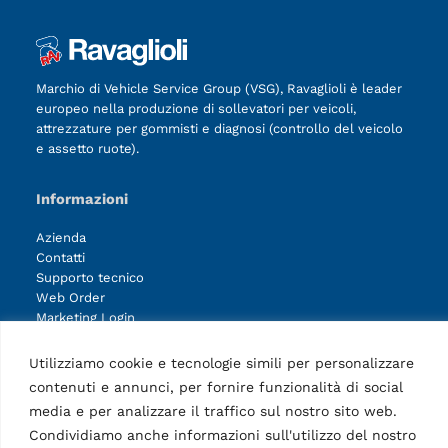
Marchio di Vehicle Service Group (VSG), Ravaglioli è leader
europeo nella produzione di sollevatori per veicoli,
attrezzature per gommisti e diagnosi (controllo del veicolo
e assetto ruote).
Informazioni
Azienda
Contatti
Supporto tecnico
Web Order
Marketing Login
Pagine
Utilizziamo cookie e tecnologie simili per personalizzare
contenuti e annunci, per fornire funzionalità di social
Informativa sulla Privacy
media e per analizzare il traffico sul nostro sito web.
Avvertenze legali
Codice etico
Condividiamo anche informazioni sull'utilizzo del nostro