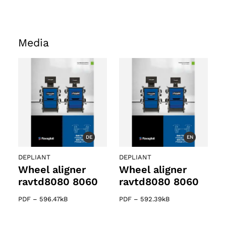
Media
DE
EN
DEPLIANT
DEPLIANT
o
Wheel aligner
Wheel aligner
ravtd8080 8060
ravtd8080 8060
PDF
–
596.47kB
PDF
–
592.39kB