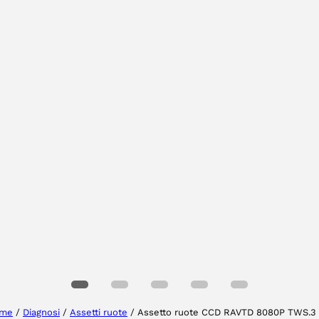
Selezionare la regione
Seleziona lingua
me
/
Diagnosi
/
Assetti ruote
/ Assetto ruote CCD RAVTD 8080P TWS.3