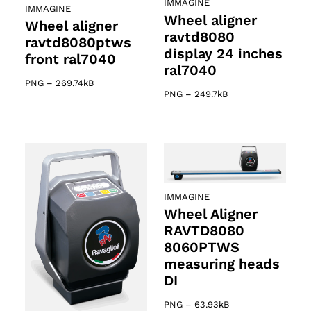
IMMAGINE
IMMAGINE
Wheel aligner
Wheel aligner
ravtd8080
ravtd8080ptws
display 24 inches
front ral7040
ral7040
PNG
–
269.74kB
PNG
–
249.7kB
IMMAGINE
Wheel Aligner
RAVTD8080
8060PTWS
measuring heads
DI
PNG
–
63.93kB