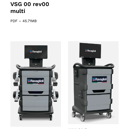
VSG 00 rev00
multi
PDF
–
45.71MB