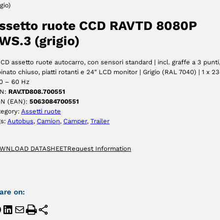
igio)
ACCETTA
ssetto ruote CCD RAVTD 8080P
WS.3 (grigio)
CD assetto ruote autocarro, con sensori standard | incl. graffe a 3 punti
inato chiuso, piatti rotanti e 24″ LCD monitor | Grigio (RAL 7040) | 1 x 2
0 – 60 Hz
N:
RAV.TD808.700551
IN (EAN):
5063084700551
tegory:
Assetti ruote
gs:
Autobus
, 
Camion
, 
Camper
, 
Trailer
WNLOAD DATASHEET
Request Information
are on: