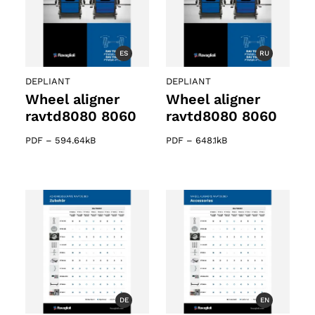
ES
RU
DEPLIANT
DEPLIANT
Wheel aligner
Wheel aligner
ravtd8080 8060
ravtd8080 8060
PDF
–
594.64kB
PDF
–
648.1kB
DE
EN