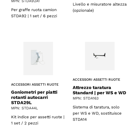
MPN: STDA92A1
Livello e misuratore altezza
Per graffe ruota camion
(opzionale)
STDA92 | 1 set / 6 pezzi
ACCESSORI ASSETTI RUOTE
ACCESSORI ASSETTI RUOTE
Attrezzo taratura
Goniometri per piatti
Standard | per WS e WD
rotanti autocarri
MPN: STDA163
STDA29L
Sistema di taratura, solo
MPN: STDA44L
per WS e WD, sostituisce
Kit indice per assetti ruote |
STDA14
1 set / 2 pezzi