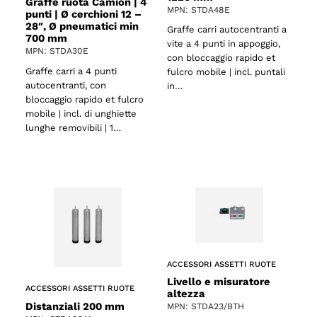
Graffe ruota Camion | 4
MPN: STDA48E
punti | Ø cerchioni 12 –
28″, Ø pneumatici min
Graffe carri autocentranti a
700 mm
vite a 4 punti in appoggio,
MPN: STDA30E
con bloccaggio rapido et
Graffe carri a 4 punti
fulcro mobile | incl. puntali
autocentranti, con
in…
bloccaggio rapido et fulcro
mobile | incl. di unghiette
lunghe removibili | 1…
ACCESSORI ASSETTI RUOTE
Livello e misuratore
ACCESSORI ASSETTI RUOTE
altezza
Distanziali 200 mm
MPN: STDA23/BTH