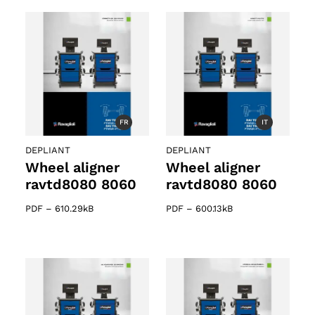
FR
IT
DEPLIANT
DEPLIANT
Wheel aligner
Wheel aligner
ravtd8080 8060
ravtd8080 8060
PDF
–
610.29kB
PDF
–
600.13kB
o