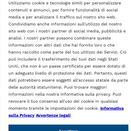
Utilizziamo cookie e tecnologie simili per personalizzare
contenuti e annunci, per fornire funzionalità di social
media e per analizzare il traffico sul nostro sito web.
ACCESSORI ASSETTI RUOTE
Condividiamo anche informazioni sull'utilizzo del nostro
Graffe ruota Fast
clamps
ACCESSORI ASSETTI RUOTE
sito web con i nostri partner di social media, pubblicità e
MPN: VSG.FC167.701916
Kit diagnostico
analisi. I nostri partner possono combinare queste
STDADIAG/SW
Graffe a montaggio rapido |
informazioni con altri dati che hai fornito loro o che
MPN: VSG.SW500.701893
per assetti ruote 3D,
hanno raccolto come parte del tuo utilizzo dei Servizi. Ciò
autovettura, dimensione
KIT SW IDC5 TEXA per
può includere il trasferimento dei tuoi dati negli Stati
cerchio 21 – 31″, Ø ruota
assetto diagnostico | kit per
Uniti, che non è un paese certificato per essere dotato di
540 – 780…
chi possiede già dispositivi
un adeguato livello di protezione dei dati. Pertanto, questi
TEXA (es. ADAS RCSS)
dati potrebbero essere soggetti all'accesso statale da parte
delle autorità statunitensi. Puoi trovare maggiori
informazioni nella nostra informativa sulla privacy. Puoi
revocare il tuo consenso all'uso dei cookie in qualsiasi
momento tramite le impostazioni dei cookie.
Informativa
sulla Privacy
Avvertenze legali
ACCESSORI ASSETTI RUOTE
Accettare