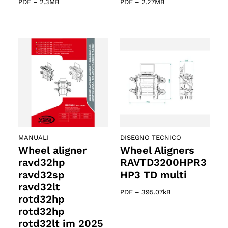
PDF
–
2.3MB
PDF
–
2.27MB
MANUALI
DISEGNO TECNICO
Wheel aligner
Wheel Aligners
ravd32hp
RAVTD3200HPR3
ravd32sp
HP3 TD multi
ravd32lt
PDF
–
395.07kB
rotd32hp
rotd32hp
rotd32lt im 2025