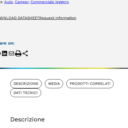
gs:
Auto
, 
Camper
, 
Commerciale leggero
WNLOAD DATASHEET
Request Information
are on:
DESCRIZIONE
MEDIA
PRODOTTI CORRELATI
DATI TECNICI
Descrizione