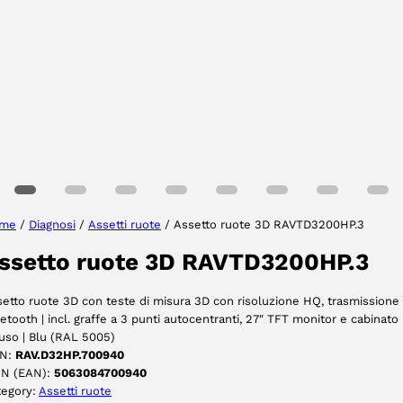
Selezionare la regione
Seleziona lingua
me
/
Diagnosi
/
Assetti ruote
/ Assetto ruote 3D RAVTD3200HP.3
ssetto ruote 3D RAVTD3200HP.3
ACCETTA
etto ruote 3D con teste di misura 3D con risoluzione HQ, trasmissione
etooth | incl. graffe a 3 punti autocentranti, 27″ TFT monitor e cabinato
uso | Blu (RAL 5005)
N:
RAV.D32HP.700940
IN (EAN):
5063084700940
tegory:
Assetti ruote