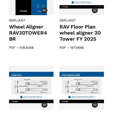
RU
DE
DEPLIANT
DEPLIANT
Wheel Aligner
RAV Floor Plan
RAV3DTOWER4
wheel aligner 3D
BR
Tower FY 2025
PDF
–
518.63kB
PDF
–
197.56kB
EN
FR