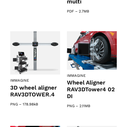
multi
PDF
–
2.7MB
IMMAGINE
IMMAGINE
Wheel Aligner
3D wheel aligner
RAV3DTower4 02
RAV3DTOWER.4
DI
PNG
–
178.98kB
PNG
–
2.11MB