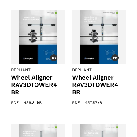
o
EN
FR
DEPLIANT
DEPLIANT
Wheel Aligner
Wheel Aligner
RAV3DTOWER4
RAV3DTOWER4
BR
BR
PDF
–
439.34kB
PDF
–
457.57kB