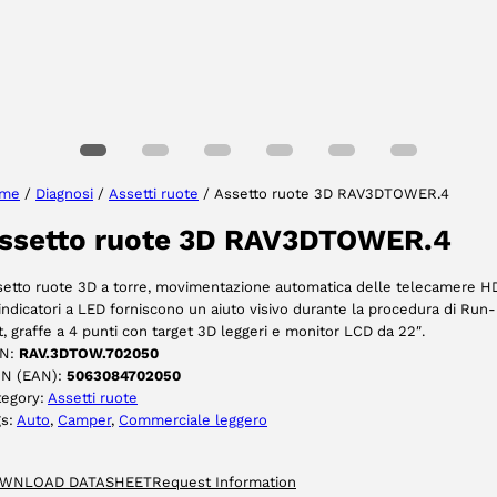
Seleziona lingua
me
/
Diagnosi
/
Assetti ruote
/ Assetto ruote 3D RAV3DTOWER.4
ssetto ruote 3D RAV3DTOWER.4
ACCETTA
etto ruote 3D a torre, movimentazione automatica delle telecamere H
 indicatori a LED forniscono un aiuto visivo durante la procedura di Run-
, graffe a 4 punti con target 3D leggeri e monitor LCD da 22″.
N:
RAV.3DTOW.702050
IN (EAN):
5063084702050
tegory:
Assetti ruote
gs:
Auto
, 
Camper
, 
Commerciale leggero
WNLOAD DATASHEET
Request Information