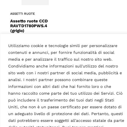
ASSETTI RUOTE
Assetto ruote CCD
RAVTD1780PWS.4
(grigio)
MPN: RAV.TD178.700667
8 CCD assetto ruote | incl.
Utilizziamo cookie e tecnologie simili per personalizzare
graffe a 4 punti, cabinato
contenuti e annunci, per fornire funzionalità di social
chiuso, piatti rotanti e 22″
media e per analizzare il traffico sul nostro sito web.
LCD monitor | Grigio…
Condividiamo anche informazioni sull'utilizzo del nostro
sito web con i nostri partner di social media, pubblicità e
analisi. I nostri partner possono combinare queste
Optional
informazioni con altri dati che hai fornito loro o che
hanno raccolto come parte del tuo utilizzo dei Servizi. Ciò
può includere il trasferimento dei tuoi dati negli Stati
Uniti, che non è un paese certificato per essere dotato di
un adeguato livello di protezione dei dati. Pertanto, questi
dati potrebbero essere soggetti all'accesso statale da parte