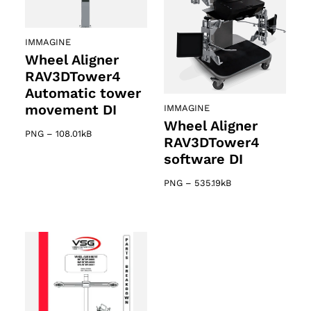
IMMAGINE
Wheel Aligner
RAV3DTower4
Automatic tower
movement DI
IMMAGINE
Wheel Aligner
PNG
–
108.01kB
RAV3DTower4
software DI
PNG
–
535.19kB