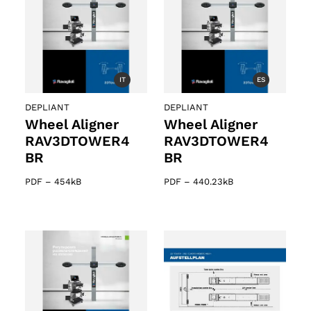
o
IT
ES
DEPLIANT
DEPLIANT
Wheel Aligner
Wheel Aligner
RAV3DTOWER4
RAV3DTOWER4
BR
BR
PDF
–
454kB
PDF
–
440.23kB