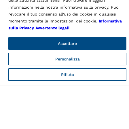
delle autorità statunitensi. Puoi trovare maggiori
ACCESSORI ASSETTI RUOTE
informazioni nella nostra informativa sulla privacy. Puoi
Piatti rotanti Premium
revocare il tuo consenso all'uso dei cookie in qualsiasi
STDA124
MPN: STDA124
momento tramite le impostazioni dei cookie.
Informativa
sulla Privacy
Avvertenze legali
HD | Ø 360 mm | 1 set / 2
pezzi
Accettare
Standard
Personalizza
Rifiuta
ACCESSORI ASSETTI RUOTE
Piatti rotanti Standard
ACCESSORI ASSETTI RUOTE
MPN: S110A7/P
Blocca sterzo
MPN: STDA161
Ø 300 mm | 1 set / 2 pezzi